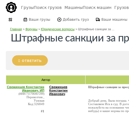
Грузы
Поиск грузов
Машины
Поиск машин
Грузо
Ваши грузы
Добавить груз
Ваши машины
Главная
>
Форумы
>
Юридические вопросы
>
Штрафные санкции за ...
Штрафные санкции за пр
ОТВЕТИТЬ
Автор
Свежинцев Константин
Свежинцев
Штрафные санкции за прос
Иванович, ИП
Константин
(ИНН:711706467299)
Иванович
Перевозчик ,
Узловая
Добрый день. Была поездка. Ф
Код:326849
Составляем Иск в суд. В дог
пожалуйста на основании чег
нибудь) и какие нормы по п
#1