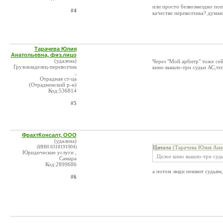
или просто безвозмездно поп
#4
качестве перевозчика? дума
Тарачева Юлия
Анатольевна, физ.лицо
(удалена)
Через "Мой арбитр" тоже сей
Грузовладелец-перевозчик
кино вышло-три судьи АС,те
,
Отрадная ст-ца
(Отрадненский р-н)
Код:536814
#5
ФрахтКонсалт, ООО
(удалена)
(ИНН:6318191904)
Цитата
(Тарачева Юлия Анат
Юридические услуги ,
.Целое кино вышло-три суд
Самара
Код:2899686
а потом люди пеняют судьям, 
#6