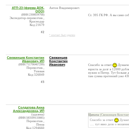
АТП-23 (фирма ДОК,
Антон Владимирович
ООО)
(ИНН:2308034768)
Ст. 395 ГК РФ. А вы сами соб
Экспедитор-перевозчик ,
Краснодар
Код:21679
#2
* контакт был удален
Свежинцев Константин
Свежинцев
Иванович, ИП
Константин
(ИНН:711706467299)
Иванович
Спасибо за ответ
Думаем 
Перевозчик ,
юриста за долг в 12000 рубле
Узловая
нужно в Питер. Тут больше 
Код:326849
там сумма претензий уже 430
#3
Солдатова Анна
Александровна, ИП
(удалена)
Цитата
(Свежинцев Констант
(ИНН:583509133885)
Спасибо за ответ
Думаем
Перевозчик ,
..... тут явно дело о мошенн
Пенза
Код:1294660