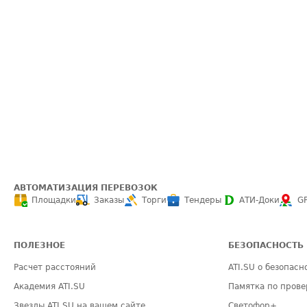
АВТОМАТИЗАЦИЯ ПЕРЕВОЗОК
Площадки
Заказы
Торги
Тендеры
АТИ-Доки
G
ПОЛЕЗНОЕ
БЕЗОПАСНОСТЬ
Расчет расстояний
ATI.SU о безопасн
Академия ATI.SU
Памятка по прове
Звезды ATI.SU на вашем сайте
Светофор+