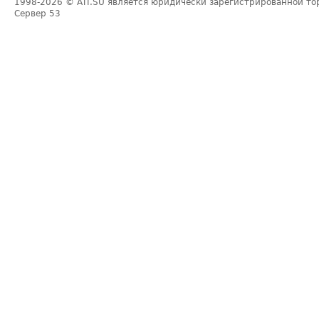
1998-2026
© ATI.SU является юридически зарегистрированной то
Сервер
53