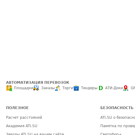
АВТОМАТИЗАЦИЯ ПЕРЕВОЗОК
Площадки
Заказы
Торги
Тендеры
АТИ-Доки
G
ПОЛЕЗНОЕ
БЕЗОПАСНОСТЬ
Расчет расстояний
ATI.SU о безопасн
Академия ATI.SU
Памятка по прове
Звезды ATI.SU на вашем сайте
Светофор+