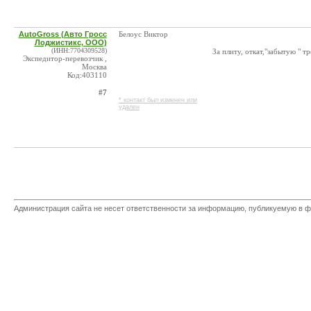
AutoGross (Авто Гросс
Белоус Виктор
Лоджистикс, ООО)
(ИНН:7704309528)
За плиту, откат,"забытую " тр
Экспедитор-перевозчик ,
Москва
Код:403110
#7
* контакт был изменен или
удален
Администрация сайта не несет ответственности за информацию, публикуемую в ф