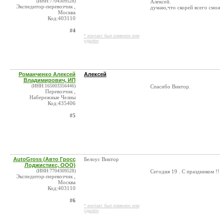
(ИНН:7704309528)
Алексей.
Экспедитор-перевозчик ,
думаю,что скорей всего смо
Москва
Код:403110
#4
* контакт был изменен или
удален
Романченко Алексей
Алексей
Владимирович, ИП
(ИНН:165003356446)
Спасибо Виктор.
Перевозчик ,
Набережные Челны
Код:435406
#5
AutoGross (Авто Гросс
Белоус Виктор
Лоджистикс, ООО)
(ИНН:7704309528)
Сегодня 19 . С праздником !!
Экспедитор-перевозчик ,
Москва
Код:403110
#6
* контакт был изменен или
удален