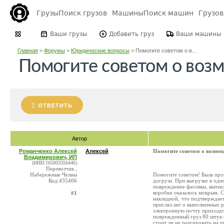
Грузы
Поиск грузов
Машины
Поиск машин
Грузо
Ваши грузы
Добавить груз
Ваши машины
Главная
>
Форумы
>
Юридические вопросы
>
Помогите советом о в...
Помогите советом о воз
ОТВЕТИТЬ
Автор
Романченко Алексей
Алексей
Помогите советом о возме
Владимирович, ИП
(ИНН:165003356446)
Перевозчик ,
Набережные Челны
Помогите советом! Была про
Код:435406
догруза. При выгрузке в од
повреждение фасовки, вытекл
коробки оказалось мокрым. С
#1
накладной, что подтверждает
прислал акт о выполненных ра
электронную почту приходит
поврежденный груз 80 штук (
стоит ли не реагировать на п