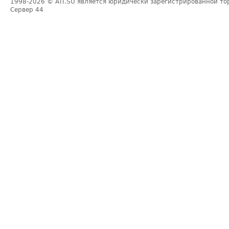
1998-2026
© ATI.SU является юридически зарегистрированной то
Сервер
44