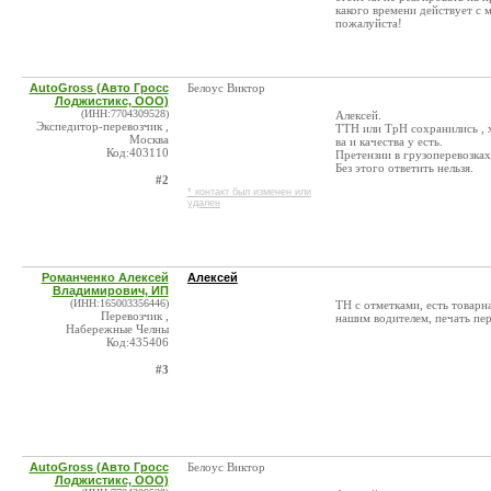
какого времени действует с 
пожалуйста!
AutoGross (Авто Гросс
Белоус Виктор
Лоджистикс, ООО)
(ИНН:7704309528)
Алексей.
Экспедитор-перевозчик ,
ТТН или ТрН сохранились , х
Москва
ва и качества у есть.
Код:403110
Претензии в грузоперевозках
Без этого ответить нельзя.
#2
* контакт был изменен или
удален
Романченко Алексей
Алексей
Владимирович, ИП
(ИНН:165003356446)
ТН с отметками, есть товарн
Перевозчик ,
нашим водителем, печать пере
Набережные Челны
Код:435406
#3
AutoGross (Авто Гросс
Белоус Виктор
Лоджистикс, ООО)