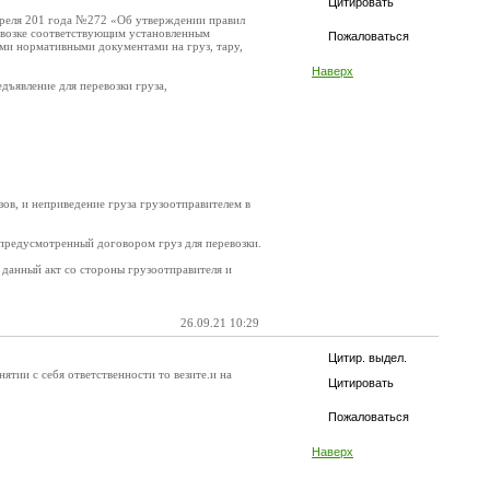
Цитировать
преля 201 года №272 «Об утверждении правил
ревозке соответствующим установленным
Пожаловаться
ыми нормативными документами на груз, тару,
Наверх
дъявление для перевозки груза,
зов, и неприведение груза грузоотправителем в
не предусмотренный договором груз для перевозки.
 данный акт со стороны грузоотправителя и
26.09.21 10:29
Цитир. выдел.
ятии с себя ответственности то везите.и на
Цитировать
Пожаловаться
Наверх