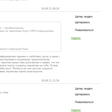
18.09.21 08:26
Цитир. выдел.
Цитировать
а - стройматериалы .
Пожаловаться
ильно не закрепишь будет 100% повреждения.
Наверх
ь может поврежден быть.
формировал заранее о свойствах груза, в связи с
оответствующего поданному транспортному
 заказчик пишут вам дополнение к заявке, что им
ожную порчу в период перевозки на себя. Только
йми кого. Чтобы если они захотят судиться
виях перевозки таким транспортом.
18.09.21 15:56
Цитир. выдел.
ту тему
Цитировать
Пожаловаться
Наверх