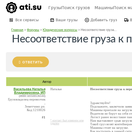
Грузы
Поиск грузов
Машины
Поиск м
Все сервисы
Ваши грузы
Добавить груз
Главная
>
Форумы
>
Юридические вопросы
>
Несоответствие груза...
Несоответствие груза к 
ОТВЕТИТЬ
Автор
Васильева Наталья
Наталья
Несоответствие груза к пер
Владимировна, ИП
(ИНН:583500536544)
Грузовладелец-перевозчик
,
Здравствуйте!
Земетчино рп.
Подскажите, заключили заявк
Код:1210026
Машины приехали на загрузку
Водители не берут на себя от
Логист ранее возил такие па
#1
Нам выставляют срыв загрузк
* контакт был изменен или
удален
Такой груз возят контейнерам
Машины стоят на загрузке.
Как поступить в данной ситу