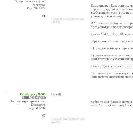
Юридические услуги ,
Белгород
Комментируя Ваш вопрос, мы
Код:2023174
перевозок грузов автомобил
требованиям, если, груз под
#6
упаковку и контейнер.
* контакт был изменен или
удален
В Уставе автомобильного тра
предусмотренного договоро
Также УАТ (ч. 4 ст. 10) говор
«Груз считается не предъявл
3) предъявление для перевоз
4) несоответствие состояния
соответствие с указанными т
Таким образом, груз, тот, чт
Составляйте соответствующий
направляйте претензию на по
Брабрусс, ООО
Сергей
(ИНН:7604227092)
Экспедитор-перевозчик ,
доброго дня .палка о двух к
Ярославль
всякий случай застрахуйте гр
Код:311894
#7
* контакт был изменен или
удален