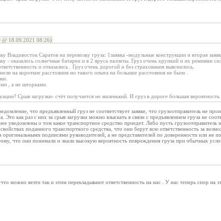
 @ 18.09.2021 08:26)
ку Владивосток Саратов на перевозку груза: 1заявка -модульные конструкции и вторая заявк
у - оказалось солнечные батареи и в 2 яруса паллеты. Груз очень хрупкий и их ремнями с
ответственность и отказались . Груз очень дорогой и без страхования выяснилось.
анели на короткие расстояния но такого опыта на большие расстояния не было .
ки.
ами , а не шторками.
уации? Срыв загрузки- счёт получается не маленький. И груз в дороге большая вероятност
домление, что предъявленный груз не соответствует заявке, что грузоотправитель не проин
а. Это как раз с них за срыв загрузки можно взыскать в связи с предъявлением груза не с
анее уведомлены о том какое транспортное средство приедет. Либо пусть грузоотправитель и
и свойствах поданного транспортного средства, что они берут всю ответственность за возм
а оригинальными подписями руководителей, а не представителей по доверенности или не по
тому, что они понимали и знали высокую вероятность повреждения груза при обычных усло
то можно везти так и этим перекладывают ответственность на нас . У нас теперь спор на э