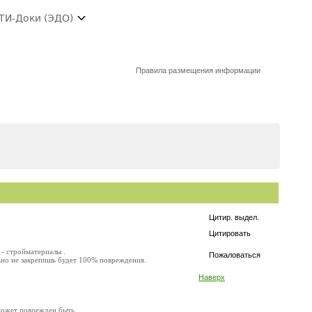
ТИ-Доки (ЭДО)
Правила размещения информации
Цитир. выдел.
Цитировать
 - стройматериалы .
Пожаловаться
льно не закрепишь будет 100% повреждения.
Наверх
 может поврежден быть.