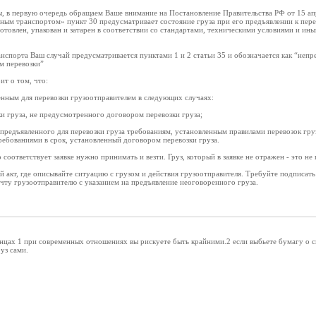
, в первую очередь обращаем Ваше внимание на Постановление Правительства РФ от 15 а
ьным транспортом» пункт 30 предусматривает состояние груза при его предъявлении к пе
готовлен, упакован и затарен в соответствии со стандартами, техническими условиями и ин
нспорта Ваш случай предусматривается пунктами 1 и 2 статьи 35 и обозначается как “непре
м перевозки”
ит о том, что:
енным для перевозки грузоотправителем в следующих случаях:
ки груза, не предусмотренного договором перевозки груза;
 предъявленного для перевозки груза требованиям, установленным правилами перевозок гру
ребованиями в срок, установленный договором перевозки груза.
о соответствует заявке нужно принимать и везти. Груз, который в заявке не отражен - это 
 акт, где описывайте ситуацию с грузом и действия грузоотправителя. Требуйте подписать
чту грузоотправителю с указанием на предъявление неоговоренного груза.
онцах 1 при современных отношениях вы рискуете быть крайними.2 если выбьете бумагу о сн
уз сами.