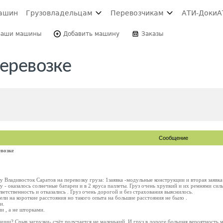
ашин
Грузовладельцам
Перевозчикам
АТИ-Доки
А
Ваши машины
Добавить машину
Заказы
перевозке
Сообщение
евозке
у Владивосток Саратов на перевозку груза: 1заявка -модульные конструкции и вторая заявка
 - оказалось солнечные батареи и в 2 яруса паллеты. Груз очень хрупкий и их ремнями си
ветственность и отказались . Груз очень дорогой и без страхования выяснилось.
нели на короткие расстояния но такого опыта на большие расстояния не было .
и.
и , а не шторками.
ации? Срыв загрузки- счёт получается не маленький. И груз в дороге большая вероятность