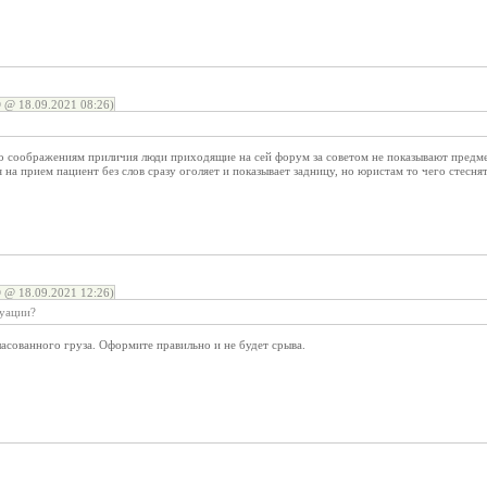
 @ 18.09.2021 08:26)
о соображениям приличия люди приходящие на сей форум за советом не показывают предме
 на прием пациент без слов сразу оголяет и показывает задницу, но юристам то чего стеснят
 @ 18.09.2021 12:26)
туации?
асованного груза. Оформите правильно и не будет срыва.