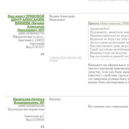
Ваш юрист ПРАВОВОЙ
Видяев Александр
ЦЕНТР АЛЕКСАНДРА
Николаевич
ВИДЯЕВА (Видяев
Цитата
(Авто-импульс, ООО
Александр
Здравствуйте!
Николаевич, ИП)
Подскажите, заключили заяв
(ИНН:583804362770)
Машины приехали на загрузк
Юридические услуги ,
Водители не берут на себя 
Заречный г. (ЗАТО
Логист ранее возил такие п
Заречный)
Нам выставляют срыв загруз
Код:2787027
Такой груз возят контейнер
Машины стоят на загрузке.
#2
Как поступить в данной сит
* контакт был изменен или
удален
Напишите им официальное уве
чем его перевозка невозможн
средству, если они были зар
известно о свойствах груза 
эти заверения должны быть з
можно было апеллировать к 
Васильева Наталья
Наталья
Владимировна, ИП
(ИНН:583500536544)
Вот именно они утверждают ч
Грузовладелец-перевозчик
,
Земетчино рп.
Код:1210026
#3