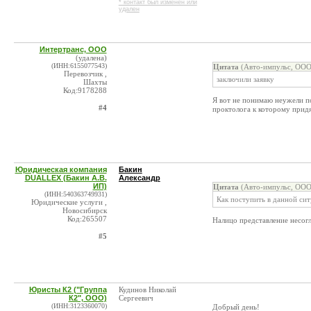
* контакт был изменен или
удален
Интертранс, ООО
(удалена)
(ИНН:6155077543)
Цитата
(Авто-импульс, ООО
Перевозчик ,
заключили заявку
Шахты
Код:9178288
Я вот не понимаю неужели п
#4
проктолога к которому придя
Юридическая компания
Бакин
DUALLEX (Бакин А.В.
Александр
ИП)
Цитата
(Авто-импульс, ООО
(ИНН:540363749931)
Как поступить в данной си
Юридические услуги ,
Новосибирск
Код:265507
Налицо представление несогл
#5
Юристы К2 ("Группа
Кудинов Николай
К2", ООО)
Сергеевич
(ИНН:3123360070)
Добрый день!