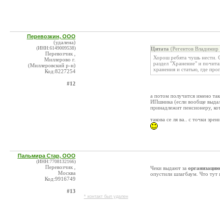
Перевозкин, ООО
(удалена)
(ИНН:6149009538)
Цитата
(Регентов Владимир 
Перевозчик ,
Хорош ребята чушь нести. С
Миллерово г.
раздел "Хранение" и почит
(Миллеровский р-н)
хранения и статью, где про
Код:8227254
#12
а потом получится имено так,
ИПшника (если вообще выдала
принадлежит пенсионеру, ко
такова се ля ва.. с точки зре
Пальмира Стар, ООО
(ИНН:7708132166)
Перевозчик ,
Чеки выдают за
организацию
Москва
опустили шлагбаум. Что тут
Код:9916749
#13
* контакт был удален