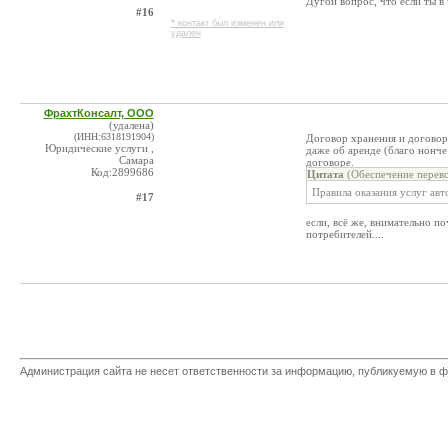
Дугой вопрос, что если ты в 
#16
* контакт был изменен или
удален
ФрахтКонсалт, ООО
(удалена)
(ИНН:6318191904)
Договор хранения и договор 
Юридические услуги ,
даже об аренде (благо нонч
Самара
договоре.
Код:2899686
Цитата
(Обеспечение перево
Правила оказания услуг авт
#17
если, всё же, внимательно п
потребителей....
Администрация сайта не несет ответственности за информацию, публикуемую в ф