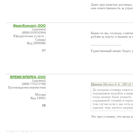
Даже при наличии договора с
они ответственность за утрату
ФрахтКонсалт, ООО
(удалена)
(ИНН:6318191904)
Какие-то вы, господа, советы
Юридические услуги ,
рублёв за порчу и мильён за
Самара
Код:2899686
_________________
#7
Единственный нюанс будет, е
ВРЕМЯ ВПЕРЕД, ООО
(удалена)
(ИНН:7725272798)
Цитата
(Кулиш А.А., ИП @ 2
Грузовладелец-перевозчик
Да нехрена стоянка ответст
,
охранником подойти к машин
Москва
тогда можно было уезжать. 
Код:19965
охраняемой стоянке в черте
том случае если у вас есть 
#8
одному чеку ничего недокаж
Это при условии, что когда а