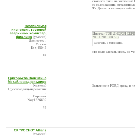
стоянкой так и не заключил?
ее содерждание, оставленны
95. Денис. я нахожусь сейча
Независимая
инспекция, грузовой
аварийный комиссар,
Цитата
(ТЭК ДИОРЭЛ СЕРВИС
физ.лицо
(удалена)
20.01.2010 08:59)
Диспетчер ,
заявлять в милицию,
Москва
Код:45042
это надо сделать сразу, не уе
#2
Григорьева Валентина
Михайловна, физ.лицо
(удалена)
Заявление в РОВД сразу, и че
Грузовладелец-перевозчик
,
Воронеж
Код:1226699
#3
СК "РОСНО" Allianz
(удалена)