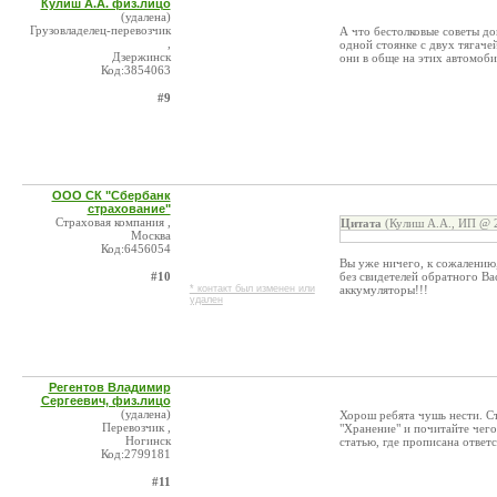
Кулиш А.А. физ.лицо
(удалена)
Грузовладелец-перевозчик
А что бестолковые советы до
,
одной стоянке с двух тягачей
Дзержинск
они в обще на этих автомоби
Код:3854063
#9
ООО СК "Сбербанк
страхование"
Страховая компания ,
Цитата
(Кулиш А.А., ИП @ 2
Москва
Код:6456054
Вы уже ничего, к сожалению,
#10
без свидетелей обратного Ва
* контакт был изменен или
аккумуляторы!!!
удален
Регентов Владимир
Сергеевич, физ.лицо
(удалена)
Хорош ребята чушь нести. Ст
Перевозчик ,
"Хранение" и почитайте чег
Ногинск
статью, где прописана ответ
Код:2799181
#11