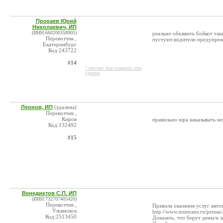
Прокаев Юрий
Николаевич, ИП
(ИНН:660200358905)
реально объявить бойкот так
Перевозчик ,
пустуют.водители предупреж
Екатеринбург
Код:243722
#14
* контакт был изменен или
удален
Леонов, ИП
(удалена)
Перевозчик ,
Киров
правильно юра наказывать не
Код:132492
#15
Венедиктов С.П. ИП
(ИНН:732707405420)
Перевозчик ,
Правила оказания услуг авто
Ульяновск
http://www.mintrans.ru/pressa
Код:2513450
Доказать, что берут деньги з