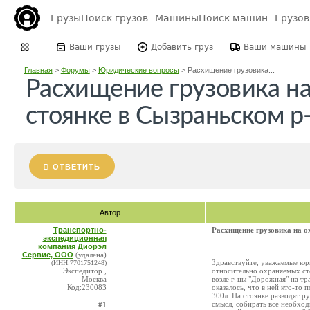
Грузы
Поиск грузов
Машины
Поиск машин
Грузо
Ваши грузы
Добавить груз
Ваши машины
Главная
>
Форумы
>
Юридические вопросы
>
Расхищение грузовика...
Расхищение грузовика н
стоянке в Сызраньском р-
ОТВЕТИТЬ
Автор
Транспортно-
Расхищение грузовика на о
экспедиционная
компания Диорэл
Сервис, ООО
(удалена)
Здравствуйте, уважаемые юр
(ИНН:7701751248)
Экспедитор ,
относительно охраняемых сто
Москва
возле г-цы "Дорожная" на тр
Код:230083
оказалось, что в ней кто-то 
300л. На стоянке разводят ру
смысл, собирать все необход
#1