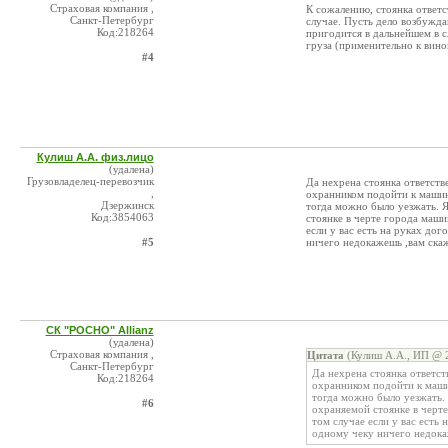
Страховая компания ,
К сожалению, стоянка ответст
Санкт-Петербург
случае. Пусть дело возбужд
Код:218264
пригодится в дальнейшем в с
груза (применительно к вино
#4
Кулиш А.А. физ.лицо
(удалена)
Грузовладелец-перевозчик
Да нехрена стоянка ответств
,
охранником подойти к машине
Дзержинск
тогда можно было уезжать. Я
Код:3854063
стоянке в черте города маши
если у вас есть на руках до
#5
ничего недокажешь ,вам скаж
СК "РОСНО" Allianz
(удалена)
Страховая компания ,
Цитата
(Кулиш А.А., ИП @ 2
Санкт-Петербург
Да нехрена стоянка ответст
Код:218264
охранником подойти к машин
тогда можно было уезжать. 
#6
охраняемой стоянке в черте
том случае если у вас есть 
одному чеку ничего недокаж