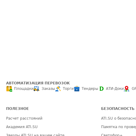
АВТОМАТИЗАЦИЯ ПЕРЕВОЗОК
Площадки
Заказы
Торги
Тендеры
АТИ-Доки
G
ПОЛЕЗНОЕ
БЕЗОПАСНОСТЬ
Расчет расстояний
ATI.SU о безопасн
Академия ATI.SU
Памятка по прове
Звезды ATI.SU на вашем сайте
Светофор+