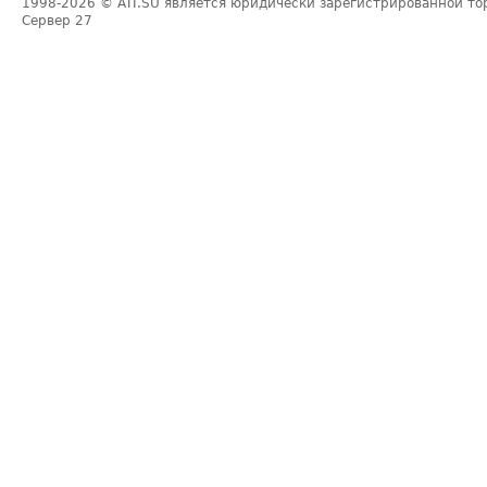
1998-2026
© ATI.SU является юридически зарегистрированной то
Сервер
27