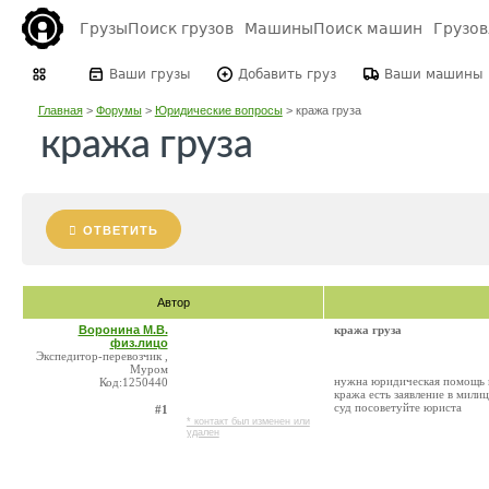
Грузы
Поиск грузов
Машины
Поиск машин
Грузо
Ваши грузы
Добавить груз
Ваши машины
Главная
>
Форумы
>
Юридические вопросы
>
кража груза
кража груза
ОТВЕТИТЬ
Автор
Воронина М.В.
кража груза
физ.лицо
Экспедитор-перевозчик ,
Муром
нужна юридическая помощь п
Код:1250440
кража есть заявление в мили
суд посоветуйте юриста
#1
* контакт был изменен или
удален