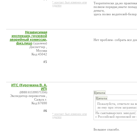
* контакт был изменен или
Теорититески да,но практика
удален
полном порядке,иначе попад
деньги,
здесь полно водителей-белор
Независимая
инспекция, грузовой
аварийный комиссар,
Нет проблем- собрать все д
физ.лицо
(удалена)
Диспетчер ,
Москва
Код:45042
#5
ИТС (Курочкина В. А.
ИП)
(ИНН:615399571356)
Цитата
Экспедитор-перевозчик ,
Цитата
Сальск г.
Код:67690
Пожалуйста, ответьте на 
ли ему при этом загранпа
#6
На сыктывкарских заводах( 
* контакт был изменен или
с Российской пропиской не 
удален
Большое спасибо.