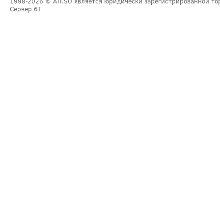
1998-2026
© ATI.SU является юридически зарегистрированной то
Сервер
61