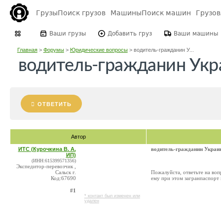
Грузы
Поиск грузов
Машины
Поиск машин
Грузо
Ваши грузы
Добавить груз
Ваши машины
Главная
>
Форумы
>
Юридические вопросы
>
водитель-гражданин У...
водитель-гражданин Ук
ОТВЕТИТЬ
Автор
ИТС (Курочкина В. А.
водитель-гражданин Укра
ИП)
(ИНН:615399571356)
Экспедитор-перевозчик ,
Сальск г.
Пожалуйста, ответьте на во
Код:67690
ему при этом загранпаспорт
#1
* контакт был изменен или
удален