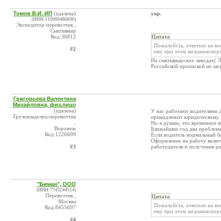
Томов В.И. ИП
(удалена)
укр.
(ИНН:110900486696)
Экспедитор-перевозчик ,
Сыктывкар
Код:36812
Цитата
Пожалуйста, ответьте на в
#2
ему при этом загранпаспор
На сыктывкарских заводах( Л
Российской пропиской не заг
Григорьева Валентина
Михайловна, физ.лицо
(удалена)
У нас работают водителями 
Грузовладелец-перевозчик
принадлежит юридическому л
,
Но я думаю, это временное я
Воронеж
Ближайшие год два проблема 
Код:1226699
Если водитель нормальный б
Оформление на работу включ
#3
работодателя и получения р
"Биман", ООО
(ИНН:7743244514)
Перевозчик ,
Цитата
Москва
Пожалуйста, ответьте на в
Код:8455697
ему при этом загранпаспор
#4