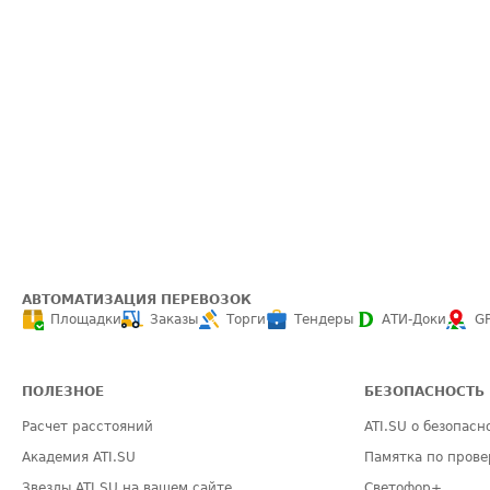
АВТОМАТИЗАЦИЯ ПЕРЕВОЗОК
Площадки
Заказы
Торги
Тендеры
АТИ-Доки
G
ПОЛЕЗНОЕ
БЕЗОПАСНОСТЬ
Расчет расстояний
ATI.SU о безопасн
Академия ATI.SU
Памятка по прове
Звезды ATI.SU на вашем сайте
Светофор+