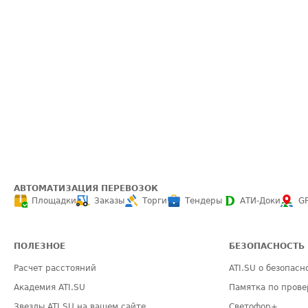
АВТОМАТИЗАЦИЯ ПЕРЕВОЗОК
Площадки
Заказы
Торги
Тендеры
АТИ-Доки
G
ПОЛЕЗНОЕ
БЕЗОПАСНОСТЬ
Расчет расстояний
ATI.SU о безопасн
Академия ATI.SU
Памятка по прове
Звезды ATI.SU на вашем сайте
Светофор+