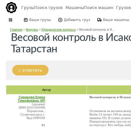
Грузы
Поиск грузов
Машины
Поиск машин
Грузо
Ваши грузы
Добавить груз
Ваши машины
Главная
>
Форумы
>
Юридические вопросы
>
Весовой контроль в И...
Весовой контроль в Исак
Татарстан
ОТВЕТИТЬ
Автор
Серикова Елена
Весовой контроль в Исаков
Тимофеевна, ИП
(удалена)
(ИНН:263511630308)
Перевозчик ,
Остановили на весовом контр
Солнечногорск г.
Везём 14 паллет 540 кг кажд
Код:1090106
машины 10т. В сумме должно
Перераспределить груз на по
на перегруз. Кто нибудь ниб
#1