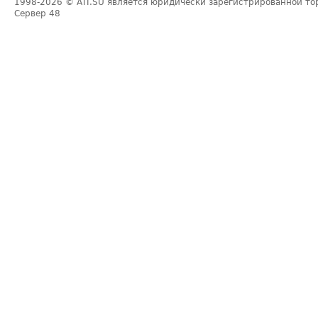
1998-2026
© ATI.SU является юридически зарегистрированной то
Сервер
48