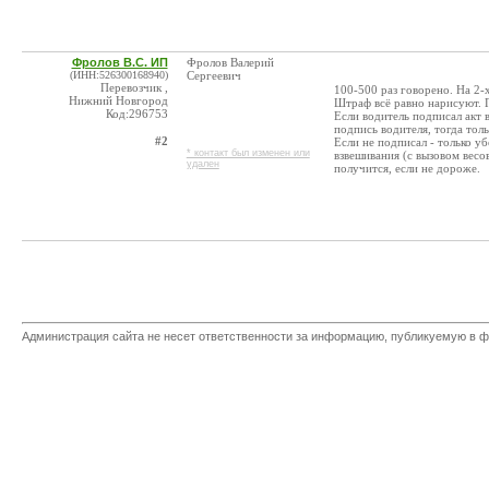
Фролов В.С. ИП
Фролов Валерий
(ИНН:526300168940)
Сергеевич
Перевозчик ,
100-500 раз говорено. На 2-
Нижний Новгород
Штраф всё равно нарисуют. 
Код:296753
Если водитель подписал акт в
подпись водителя, тогда тол
#2
Если не подписал - только у
* контакт был изменен или
взвешивания (с вызовом весо
удален
получится, если не дороже.
Администрация сайта не несет ответственности за информацию, публикуемую в ф