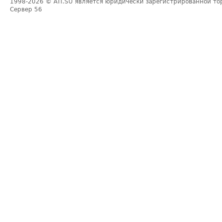
1998-2026
© ATI.SU является юридически зарегистрированной то
Сервер
56