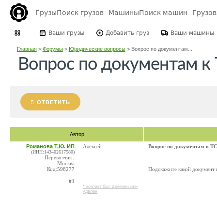
Грузы
Поиск грузов
Машины
Поиск машин
Грузо
Ваши грузы
Добавить груз
Ваши машины
Главная
>
Форумы
>
Юридические вопросы
>
Вопрос по документам...
Вопрос по документам к
ОТВЕТИТЬ
Автор
Романова Т.Ю. ИП
Алексей
Вопрос по документам к Т
(ИНН:143402617580)
Перевозчик ,
Москва
Код:598277
Подскажите какой документ 
#1
* контакт был изменен или
удален