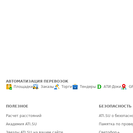
АВТОМАТИЗАЦИЯ ПЕРЕВОЗОК
Площадки
Заказы
Торги
Тендеры
АТИ-Доки
G
ПОЛЕЗНОЕ
БЕЗОПАСНОСТЬ
Расчет расстояний
ATI.SU о безопасн
Академия ATI.SU
Памятка по прове
Звезды ATI.SU на вашем сайте
Светофор+