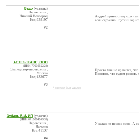
Вадо
(удалена)
Перевозчик ,
Нижний Новгород
Андрей приветстввую..о чем 
Код:938197
если серъезно...путний юрис
#2
АСТЕК-ТРАНС, ООО
(ИНН:7703652228)
Экспедитор-перевозчик ,
Просто мне не нравится, что
Москва
Понятно, что судом решить м
Код:133677
#3
* контакт был удален
Зубань В.И. ИП
(удалена)
(ИНН:071500454908)
Перевозчик ,
У каждого правда своя...А о
Нальчик
Код:41137
#4