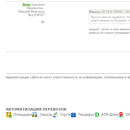
Вадо
(удалена)
Перевозчик ,
Нижний Новгород
Цитата
(АСТЕК-ТРАНС, ООО
Код:938197
Просто мне не нравится, чт
ответственность.Понятно, ч
#7
андрей...лично я свое мнен
никогда не окажет решающег
Администрация сайта не несет ответственности за информацию, публикуемую в ф
АВТОМАТИЗАЦИЯ ПЕРЕВОЗОК
Площадки
Заказы
Торги
Тендеры
АТИ-Доки
G