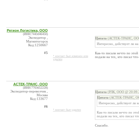
Регион Логистика, ООО
(ИНН:7445046450)
Экспедитор ,
Цитата
(АСТЕК-ТРАНС, ООО
Магнитогорск
Интересно, действует ли на
Код:1250667
#5
Как-то писали нечто по этой
* контакт был изменен или
подали на тех, кто писал что
удален
АСТЕК-ТРАНС, ООО
(ИНН:7703652228)
Экспедитор-перевозчик ,
Цитата
(РЛК, ООО @ 20.09.
Москва
Цитата
(АСТЕК-ТРАНС, ОО
Код:133677
Интересно, действует ли н
#6
* контакт был удален
Как-то писали нечто по это
подали на тех, кто писал чт
Спасибо.