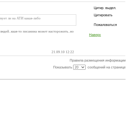
Цитир. выдел.
Цитировать
вует ли на АТИ какая-либо
Пожаловаться
людей..ккая-то писанина может насторожить..но
Наверх
21.09.10 12:22
Правила размещения информации
Показывать
сообщений на странице