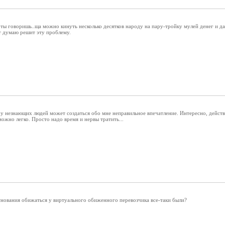
ты говоришь..ща можно кинуть несколько десятков народу на пару-тройку мулей денег и даже
т думаю решит эту проблему.
 у незнающих людей может создаться обо мне неправильное впечатление. Интересно, действ
ожно легко. Просто надо время и нервы тратить...
снования обижаться у виртуального обиженного перевозчика все-таки были?