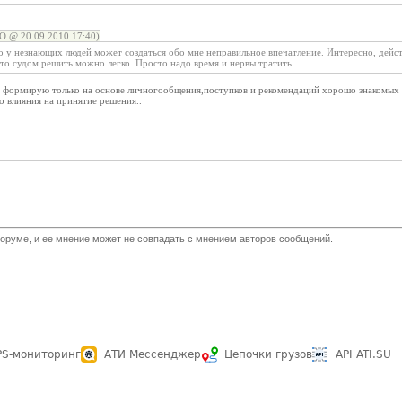
 @ 20.09.2010 17:40)
о у незнающих людей может создаться обо мне неправильное впечатление. Интересно, дейст
то судом решить можно легко. Просто надо время и нервы тратить.
ие формирую только на основе личногообщения,поступков и рекомендаций хорошо знакомых 
о влияния на принятие решения..
оруме, и ее мнение может не совпадать с мнением авторов сообщений.
PS-мониторинг
АТИ Мессенджер
Цепочки грузов
API ATI.SU