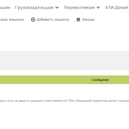
ашин
Грузовладельцам
Перевозчикам
АТИ-Доки
А
Ваши машины
Добавить машину
Заказы
Сообщение
еры и есть ли какая-то реальная ответственность? Или обиженный перевозчик может написат