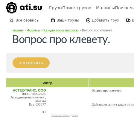
Грузы
Поиск грузов
Машины
Поиск м
Все сервисы
Ваши грузы
Добавить груз
Главная
>
Форумы
>
Юридические вопросы
>
Вопрос про клевету.
Вопрос про клевету.
ОТВЕТИТЬ
Автор
АСТЕК-ТРАНС, ООО
Вопрос про клевету.
(ИНН:7703652228)
Экспедитор-перевозчик ,
Москва
Код:133677
Действуют ли тут какие-то м
#1
* контакт был удален