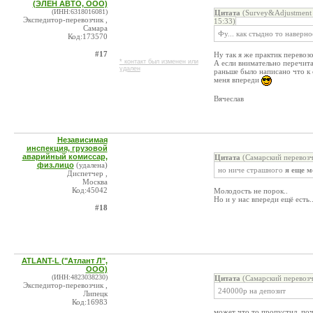
(ЭЛЕН АВТО, ООО)
(ИНН:6318016081)
Цитата
(Survey&Adjustment 
Экспедитор-перевозчик ,
15:33)
Самара
Фу... как стыдно то наверное
Код:173570
#17
Ну так я же практик перевоз
* контакт был изменен или
А если внимательно перечита
удален
раньше было написано что к 
меня впереди
Вячеслав
Независимая
инспекция, грузовой
аварийный комиссар,
Цитата
(Самарский перевозч
физ.лицо
(удалена)
но ниче страшного
я еще 
Диспетчер ,
Москва
Код:45042
Молодость не порок..
Но и у нас впереди ещё есть.
#18
ATLANT-L ("Атлант Л",
ООО)
(ИНН:4823038230)
Цитата
(Самарский перевозч
Экспедитор-перевозчик ,
240000р на депозит
Липецк
Код:16983
может что то пропустил, по