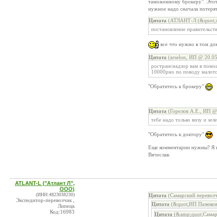
таможенному брокеру". Этот 
нужное надо сначала потеря
Цитата
(АТЛАНТ-Л (&quot;А
постановление правительств
все что нужно в том док
Цитата
(arselon, ИП @ 20.05
ространснадзор вам в помощ
10000рно по поводу малото
"Обратитесь к брокеру"
Цитата
(Горелов А.Е., ИП @
тебе надо только визу и зе
"Обратитесь к доктору"
Еще комментарии нужны? Я н
Вячеслав.
ATLANT-L ("Атлант Л",
ООО)
(ИНН:4823038230)
Цитата
(Самарский перевозч
Экспедитор-перевозчик ,
Цитата
(&quot;ИП Пазюков
Липецк
Код:16983
Цитата
(&amp;quot;Самар