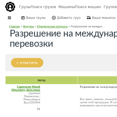
Грузы
Поиск грузов
Машины
Поиск машин
Грузо
Ваши грузы
Добавить груз
Ваши машины
Главная
>
Форумы
>
Юридические вопросы
>
Разрешение на междун...
Разрешение на междуна
перевозки
ОТВЕТИТЬ
Автор
Савельев Юрий
Разрешение на международ
Юрьевич, физ.лицо
(удалена)
Перевозчик ,
Кто знает, скажите, пожалуй
Новосибирск
сроки этой процедуры. И су
Код:9263944
разрешение для полуторатонн
#1