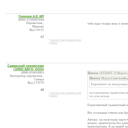
Горелов А.Е. ИП
(ИНН:372500001640)
Перевозчик ,
тебе надо только визу и зел
Иваново
Код:14151
#7
* контакт был изменен или
удален
Самарский перевозчик
(ЭЛЕН АВТО, ООО)
(ИНН:6318016081)
Цитата
(АТЛАНТ-Л (&quot;А
Экспедитор-перевозчик ,
Цитата
(&quot;Савельев&q
Самара
Код:173570
Разрешение на междунаро
#8
постановление правительст
* контакт был изменен или
удален
это для начала
Единственный граммотный и
Все остальные ответы или бр
Автору: на полуторку карточ
можно, практически без дли
транспортник. А на нашей гр