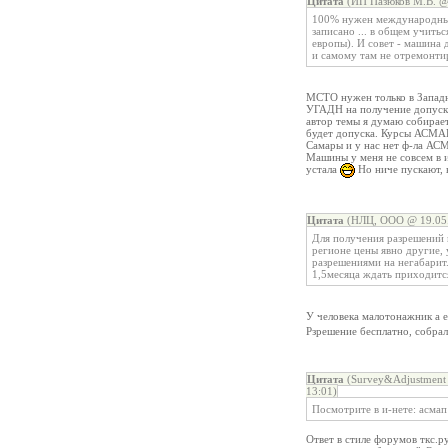
Цитата
(ИП Пазюков М.В. @ 
100% нужен международный т
записано ... в общем учить
европы). И совет - машина
и самому там не отремонти
МСТО нужен только в Западн
УГАДН на получение допуска 
автор темы я думаю собирает
будет допуска. Курсы АСМАП
Самары и у нас нет ф-ла АС
Машины у меня не совсем в и
устала
Но ниче пускают, 
Цитата
(НЛЦ, ООО @ 19.05.
Для получения разрешений 
регионе цены явно другие, 
разрешениями на негабарит. 
1,5месяца ждать приходитс
У человека малотонажник а 
Рзрешение бесплатно, собрал
Цитата
(Survey&Adjustment 
13:01)
Посмотрите в и-нете: асмап
Ответ в стиле форумов ткс.р