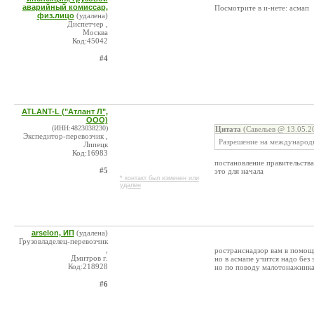
аварийный комиссар,
Посмотрите в и-нете: асмап
физ.лицо
(удалена)
Диспетчер ,
Москва
Код:45042
#4
ATLANT-L ("Атлант Л",
ООО)
(ИНН:4823038230)
Цитата
(Савельев @ 13.05.2
Экспедитор-перевозчик ,
Разрешение на международ
Липецк
Код:16983
постановление правительств
#5
это для начала
* контакт был изменен или
удален
arselon, ИП
(удалена)
Грузовладелец-перевозчик
,
ространснадзор вам в помощь
Дмитров г.
но в асмапе учится надо без 
Код:218928
но по поводу малотонажника
#6