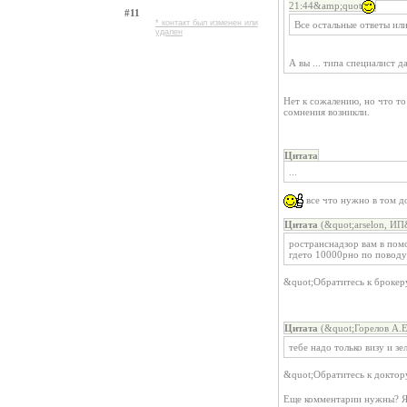
21:44&amp;quot
#11
* контакт был изменен или
Все остальные ответы ил
удален
А вы ... типа специалист 
Нет к сожалению, но что то
сомнения возникли.
Цитата
...
все что нужно в том д
Цитата
(&quot;arselon, ИП
ространснадзор вам в помо
гдето 10000рно по поводу
&quot;Обратитесь к броке
Цитата
(&quot;Горелов А.Е
тебе надо только визу и з
&quot;Обратитесь к докто
Еще комментарии нужны? Я 