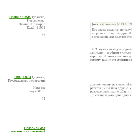
Пазюков М.В.
(удалена)
Перевозчик ,
Нижний Новгород
Цитата
(Савельев @ 13.05.2
Код:1411631
Кто знает, скажите, пожалу
и сроки этой процедуры. И
#2
разрешение для полуторатон
100% нужен международный те
записано ... в общем учиться
европы). И совет - машина д
самому там не отремонтиров
НЛЦ, ООО
(удалена)
Грузовладелец-перевозчик
,
Для получения разрешений н
Находка
регионе цены явно другие, у 
Код:288156
разрешениями на негабарит. П
1,5месяца ждать приходится
#3
Независимая
инспекция, грузовой