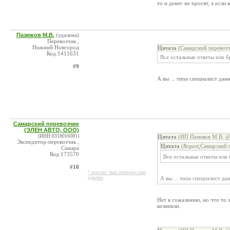
то и денег не просят, а если 
Пазюков М.В.
(удалена)
Перевозчик ,
Нижний Новгород
Цитата
(Самарский перевозч
Код:1411631
Все остальные ответы или б
#9
А вы ... типа специалист да
Самарский перевозчик
(ЭЛЕН АВТО, ООО)
(ИНН:6318016081)
Цитата
(ИП Пазюков М.В. @ 
Экспедитор-перевозчик ,
Цитата
(&quot;Самарский 
Самара
Код:173570
Все остальные ответы или 
#10
* контакт был изменен или
удален
А вы ... типа специалист д
Нет к сожалению, но что то 
возникли.