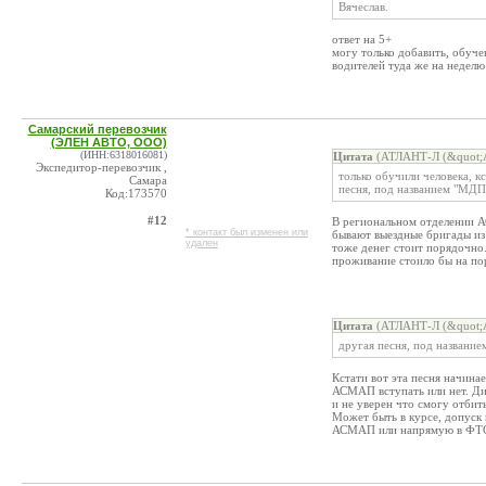
Вячеслав.
ответ на 5+
могу только добавить, обуче
водителей туда же на неделю
Самарский перевозчик
(ЭЛЕН АВТО, ООО)
(ИНН:6318016081)
Цитата
(АТЛАНТ-Л (&quot;А
Экспедитор-перевозчик ,
только обучили человека, к
Самара
песня, под названием "МДП
Код:173570
#12
В региональном отделении 
* контакт был изменен или
бывают выездные бригады из
удален
тоже денег стоит порядочно.
проживание стоило бы на по
Цитата
(АТЛАНТ-Л (&quot;А
другая песня, под названи
Кстати вот эта песня начина
АСМАП вступать или нет. Ди
и не уверен что смогу отби
Может быть в курсе, допуск
АСМАП или напрямую в ФТ