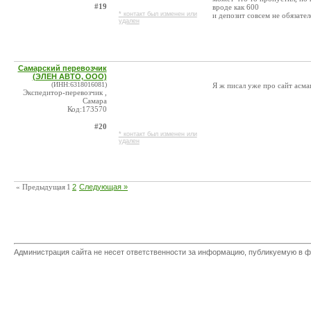
#19
вроде как 600
* контакт был изменен или
и депозит совсем не обязате
удален
Самарский перевозчик
(ЭЛЕН АВТО, ООО)
(ИНН:6318016081)
Я ж писал уже про сайт асм
Экспедитор-перевозчик ,
Самара
Код:173570
#20
* контакт был изменен или
удален
« Предыдущая
1
2
Следующая »
Администрация сайта не несет ответственности за информацию, публикуемую в ф