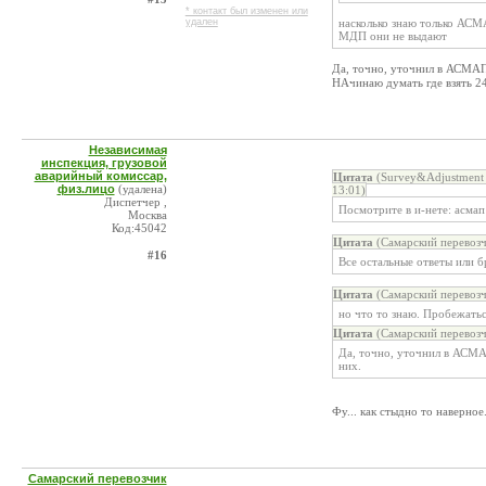
* контакт был изменен или
удален
насколько знаю только АСМ
МДП они не выдают
Да, точно, уточнил в АСМАП
НАчинаю думать где взять 2
Независимая
инспекция, грузовой
аварийный комиссар,
Цитата
(Survey&Adjustment 
физ.лицо
(удалена)
13:01)
Диспетчер ,
Посмотрите в и-нете: асмап
Москва
Код:45042
Цитата
(Самарский перевозч
#16
Все остальные ответы или б
Цитата
(Самарский перевозч
но что то знаю. Пробежатьс
Цитата
(Самарский перевозч
Да, точно, уточнил в АСМА
них.
Фу... как стыдно то наверное
Самарский перевозчик