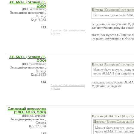
ATLANT-L ("Атлант Л",
ООО)
(ИНН:4823038230)
Цитата
(Самарский перевозч
Экспедитор-перевозчик ,
Вот только думаю в АСМАП 
Липецк
Код:16983
Вступать для получения МД
#13
для получения допуска совсе
* контакт был изменен или
удален
выездных курсов в Липецке м
по цене проживания в Москве
ATLANT-L ("Атлант Л",
ООО)
(ИНН:4823038230)
Цитата
(Самарский перевозч
Экспедитор-перевозчик ,
Может быть в курсе, допус
Липецк
через АСМАП или напряму
Код:16983
#14
насколько знаю только АСМА
* контакт был изменен или
МДП они не выдают
удален
Самарский перевозчик
(ЭЛЕН АВТО, ООО)
(ИНН:6318016081)
Цитата
(АТЛАНТ-Л (&quot;А
Экспедитор-перевозчик ,
Цитата
(&quot;Самарский 
Самара
Код:173570
Может быть в курсе, допу
через АСМАП или напрям
#15