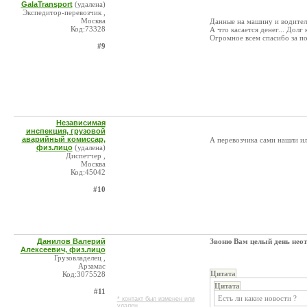
GalaTransport
(удалена)
Экспедитор-перевозчик ,
Москва
Данные на машину и водител
Код:73328
А что касается денег... Долг 
Огромное всем спасибо за по
#9
Независимая
инспекция, грузовой
аварийный комиссар,
А перевозчика сами нашли ил
физ.лицо
(удалена)
Диспетчер ,
Москва
Код:45042
#10
Данилов Валерий
Звоню Вам целый день неотв
Алексеевич, физ.лицо
Грузовладелец ,
Арзамас
Цитата
Код:3075528
Цитата
#11
Есть ли какие новости ?
* контакт был изменен или
удален