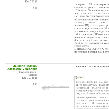
Код:73328
Вечером 18.09 по номерам м
свете есть друзья... Выясни
#13
"Робипласт" (спасибо им за 
перевозку груза (сухое молок
ему дала Екатеринбуржская 
об автоперевозке от некоего
клиент расплатится наликом.
наличкой!!!). На загрузке пр
сопровождал машину до Моск
в заявке как телефон водите
"Мостранссклад" (Рязанское 
регион, номеров водитель не
Завтра утром будем связыват
Вообще-то, слишком уж замо
этому делу...
Я выражаю ОГРОМНУЮ призна
посильную помощь нам в это
Данилов Валерий
Екатерина! т.е.всё в порядк
Алексеевич, физ.лицо
Грузовладелец ,
Арзамас
Цитата
Код:3075528
Вечером 18.09 по номерам 
#14
свете есть друзья... Выяс
* контакт был изменен или
"Робипласт" (спасибо им за
удален
перевозку груза (сухое моло
ему дала Екатеринбуржская
об автоперевозке от некое
что клиент расплатится нал
наличкой!!!). На загрузке п
же сопровождал машину до 
указан в заявке как телефо