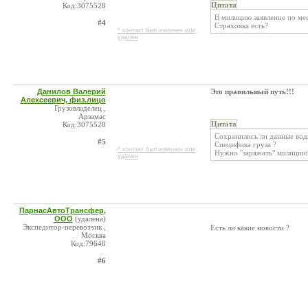
Цитата
Код:3075528
В милицию заявление по мес
#4
Страховка есть?
* контакт был изменен или
удален
Данилов Валерий
Это правильный путь!!!
Алексеевич, физ.лицо
Грузовладелец ,
Арзамас
Цитата
Код:3075528
Сохранились ли данные вод
#5
Специфика груза ?
* контакт был изменен или
Нужно "заряжать" милицию 
удален
ПарнасАвтоТрансфер,
ООО
(удалена)
Экспедитор-перевозчик ,
Есть ли какие новости ?
Москва
Код:79648
#6