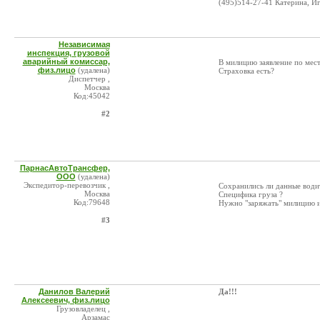
(495)514-27-41 Катерина, И
Независимая
инспекция, грузовой
аварийный комиссар,
В милицию заявление по мест
физ.лицо
(удалена)
Страховка есть?
Диспетчер ,
Москва
Код:45042
#2
ПарнасАвтоТрансфер,
ООО
(удалена)
Экспедитор-перевозчик ,
Сохранились ли данные води
Москва
Специфика груза ?
Код:79648
Нужно "заряжать" милицию и
#3
Данилов Валерий
Да!!!
Алексеевич, физ.лицо
Грузовладелец ,
Арзамас