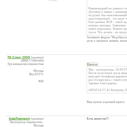
Рекомендаций на данного пе
Договор и заявка с данными
на руках был максимальный 
удостоверения) - это мало 
базе данных ФСБ - такой о
номера липовые. Заявление 
найти нереально. Клиент т
груза. Что делать - не предс
Загляните форум "Недобросо
дело о прпажах машин, може
ТК-Слон, ООО
(удалена)
(ИНН:7724661689)
Грузовладелец-перевозчик
Цитата
,
Мы - экспедиторы. 10.09.07
Москва
После получения груза маш
Код:65571
выходят (телефоны выключе
раз столкнулись с такой си
#12
Заранее благодарны.
(495)514-27-41 Катерина, 
Вам нужен хороший юрист.
GalaTransport
(удалена)
Есть новости!!!
Экспедитор-перевозчик ,
Москва