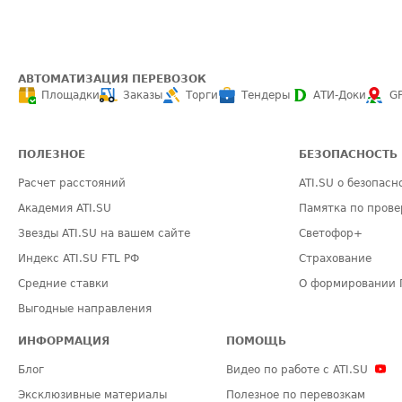
АВТОМАТИЗАЦИЯ ПЕРЕВОЗОК
Площадки
Заказы
Торги
Тендеры
АТИ-Доки
G
ПОЛЕЗНОЕ
БЕЗОПАСНОСТЬ
Расчет расстояний
ATI.SU о безопасн
Академия ATI.SU
Памятка по прове
Звезды ATI.SU на вашем сайте
Светофор+
Индекс ATI.SU FTL РФ
Страхование
Средние ставки
О формировании 
Выгодные направления
ИНФОРМАЦИЯ
ПОМОЩЬ
Блог
Видео по работе с ATI.SU
Эксклюзивные материалы
Полезное по перевозкам