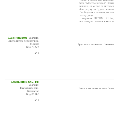
базе "Мостранссклад" (Ряза
регион, номеров водитель н
Завтра утром будем связыва
Вообще-то, слишком уж зам
этому делу...
Я выражаю ОГРОМНУЮ призн
посильную помощь нам в эт
GalaTransport
(удалена)
Экспедитор-перевозчик ,
Москва
Груз так и не нашли. Винов
Код:73328
#15
Слепынина Ю.С. ИП
(удалена)
Грузовладелец ,
Чем все же закончилась Ваша
Кемерово
Код:85162
#16