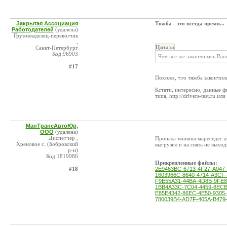
Закрытая Ассоциация
Тяжба - это всегда время...
Работодателей
(удалена)
Грузовладелец-перевозчик
,
Цитата
Санкт-Петербург
Код:96903
Чем все же закончилась Ваш
#17
Похоже, что тяжба закончилас
Кстати, интересно, данные ф
типа, http://drivers-test.ru или 
МанТрансАвтоЮр,
ООО
(удалена)
Диспетчер ,
Пропала машина мареседес а
Хреновое с. (Бобровский
выгрузил и на связь не выхо
р-н)
Код:1819986
Прикрепленные файлы:
#18
2E9463BC-6713-4F27-A047
1603966C-8640-4714-A3CF
F9E55A31-44BA-4D8B-9FE8
1BB4A33C-7C04-4459-8ECB
E85E4342-86EC-4E50-9305
780039B4-AD7F-405A-B479