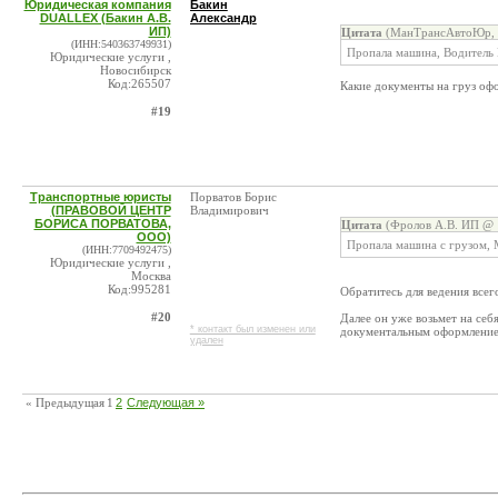
Юридическая компания
Бакин
DUALLEX (Бакин А.В.
Александр
ИП)
Цитата
(МанТрансАвтоЮр, 
(ИНН:540363749931)
Пропала машина, Водитель 
Юридические услуги ,
Новосибирск
Код:265507
Какие документы на груз оф
#19
Транспортные юристы
Порватов Борис
(ПРАВОВОЙ ЦЕНТР
Владимирович
БОРИСА ПОРВАТОВА,
Цитата
(Фролов А.В. ИП @ 1
ООО)
Пропала машина с грузом, 
(ИНН:7709492475)
Юридические услуги ,
Москва
Код:995281
Обратитесь для ведения все
#20
Далее он уже возьмет на себ
* контакт был изменен или
документальным оформление
удален
« Предыдущая
1
2
Следующая »