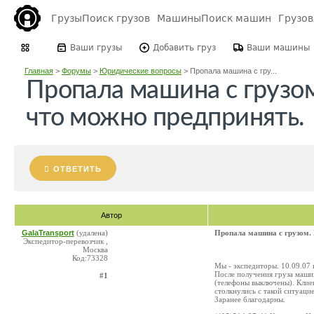
Грузы
Поиск грузов
Машины
Поиск машин
Грузо
Ваши грузы
Добавить груз
Ваши машины
Главная
>
Форумы
>
Юридические вопросы
>
Пропала машина с гру...
Пропала машина с грузо
что можно предпринять.
ОТВЕТИТЬ
Автор
GalaTransport
(удалена)
Пропала машина с грузом. 
Экспедитор-перевозчик ,
Москва
Код:73328
Мы - экспедиторы. 10.09.07 
После получения груза машин
#1
(телефоны выключены). Клиен
столкнулись с такой ситуаци
Заранее благодарны.