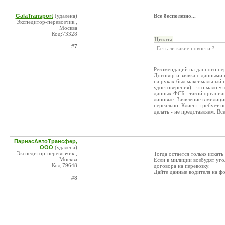
GalaTransport
(удалена)
Все бесполезно...
Экспедитор-перевозчик ,
Москва
Код:73328
Цитата
#7
Есть ли какие новости ?
Рекомендаций на данного пер
Договор и заявка с данными н
на руках был максимальный п
удостоверения) - это мало ч
данных ФСБ - такой органиа
липовые. Заявление в милици
нереально. Клиент требует 
делать - не представляем. Всё
ПарнасАвтоТрансфер,
ООО
(удалена)
Экспедитор-перевозчик ,
Тогда остается только искать
Москва
Если в милиции возбудят угол
Код:79648
договора на перевозку.
Дайте данные водителя на ф
#8