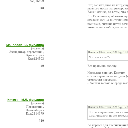
Код:16899
Нет, т/с заходило на погрузк
#8
нюансов масса, например, зае
Вашей логике, то в том, чт
P.S. Есть законы, обязывающ
порядке, вот их и нужно при
понимаю, лизание пятой точк
законов не освобождает от о
Манвелов Т.Г. физ.лицо
(удалена)
Экспедитор-перевозчик ,
Цитата
(Контакт, ЗАО @ 16.
Красногорск
Что скажете???
Код:124503
#9
Все правы по-своему.
Насколько я понял, Контакт -
- Если перевоза не загрузят
стоимости перевозки.
- Контакт в свою очередь выс
Кичигин М.Л. физ.лицо
(удалена)
Перевозчик ,
Цитата
(Контакт, ЗАО @ 17.
Новосибирск
Это все правильно,но я счи
Код:2114879
заканчивается после того,ка
#10
Во первых
для обеспечения