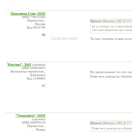
Пальмира Стар, ООО
(ИНН:7708132166)
Перевозчик ,
Цитата
(Контакт, ЗАО @ 17.
Москва
но я считаю что ответствен
Код:9916749
того,как водитель уже согл
#6
* контакт был удален
Ты так считаешь только пото
"Контакт", ЗАО
(удалена)
(ИНН:5249019087)
Экспедитор-перевозчик ,
Ну предположим что это так,
Дзержинск
Разве мои доводы не объект
Код:1249883
#7
"Трансавто", ООО
(удалена)
(ИНН:1660093116)
Цитата
(Контакт, ЗАО @ 17.
Перевозчик ,
Разве мои доводы не объек
Казань