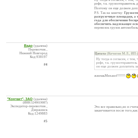
рефе, т.к. грузоотправитель
Поэтому он еще должен допл
P.S. Так на заметку:
Грузоотп
разгрузочные площадки, а 
года для обеспечения беспр
обеспечить надлежащее осв
перевозок грузов автомобиль
Вадо
(удалена)
Перевозчик ,
Нижний Новгород
Цитата
(Кичигин М.Л., ИП @
Код:938197
Ну тогда я согласен, с тем
рефе, т.к. грузоотправител
#4
он еще должен доплатить з
жжешьМихаил!!!!!!!
"Контакт", ЗАО
(удалена)
(ИНН:5249019087)
Экспедитор-перевозчик ,
Это все правильно,но я счит
Дзержинск
заканчивается после того,как
Код:1249883
#5