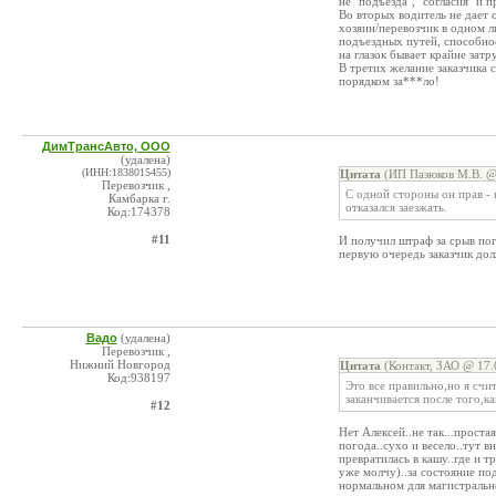
не "подъезда", "согласия" и п
Во вторых водитель не дает 
хозяин/перевозчик в одном л
подъездных путей, способнос
на глазок бывает крайне затр
В третих желание заказчика 
порядком за***ло!
ДимТрансАвто, ООО
(удалена)
(ИНН:1838015455)
Цитата
(ИП Пазюков М.В. @ 
Перевозчик ,
С одной стороны он прав - 
Камбарка г.
отказался заезжать.
Код:174378
#11
И получил штраф за срыв по
первую очередь заказчик до
Вадо
(удалена)
Перевозчик ,
Нижний Новгород
Цитата
(Контакт, ЗАО @ 17.
Код:938197
Это все правильно,но я счи
заканчивается после того,ка
#12
Нет Алексей..не так...проста
погода..сухо и весело..тут в
превратилась в кашу..где и т
уже молчу)..за состояние по
нормальном для магистрально