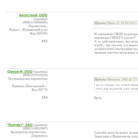
Автострой, ООО
(удалена)
(ИНН:6730066990)
Цитата
(Вадо @ 18.04.2011 
Перевозчик ,
Рудня г. (Руднянский р-н)
Код:266566
И оценивать СВОИ подъездные
перевозки СВОЕГО груза!!!
#13
А то действительно, мы мех
в рейс, так что ему и к заказ
должностной инструкции води
прямым текстом возложена н
Орион-Н, ООО
(удалена)
(ИНН:6147019530)
Грузовладелец-перевозчик
Цитата
(Контакт, ЗАО @ 17.
,
но я считаю что ответствен
Каменск-Шахтинский г.
того,как водитель уже согл
Код:40770
#14
Бред.
"Контакт", ЗАО
(удалена)
(ИНН:5249019087)
Экспедитор-перевозчик ,
Спасибо всем большое за ком
Дзержинск
Заказчика и Водителя не схо