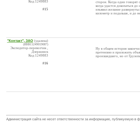
Код:1249883
сторон. Когда одни говорят 
когда удастся докопаться до
#15
изъявил желание развернутьс
километр и подальше, и до н
"Контакт", ЗАО
(удалена)
(ИНН:5249019087)
Экспедитор-перевозчик ,
Ну в общем история закончил
Дзержинск
претензию и приложить объяс
Код:1249883
произшедшего, но от Грузопе
#16
Администрация сайта не несет ответственности за информацию, публикуемую в ф