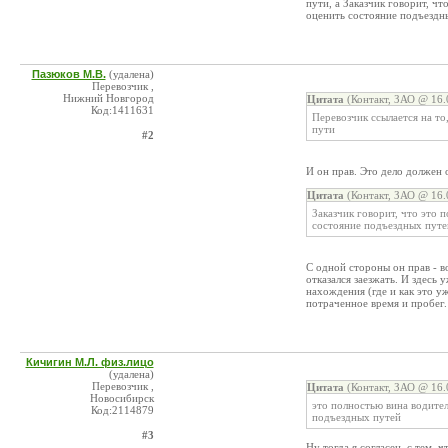
пути, а Заказчик говорит, чт
оценить состояние подъездн
Пазюков М.В.
(удалена)
Перевозчик ,
Нижний Новгород
Цитата
(Контакт, ЗАО @ 16.
Код:1411631
Перевозчик ссылается на то
пути
#2
И он прав. Это дело должен 
Цитата
(Контакт, ЗАО @ 16.
Заказчик говорит, что это 
состояние подъездных путе
С одной стороны он прав - в
отказался заезжать. И здесь
нахождения (где и как это уж
потраченное время и пробег.
Кичигин М.Л. физ.лицо
(удалена)
Перевозчик ,
Цитата
(Контакт, ЗАО @ 16.
Новосибирск
это полностью вина водител
Код:2114879
подъездных путей
#3
Ну тогда я согласен, с тем,