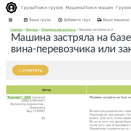
Грузы
Поиск грузов
Машины
Поиск машин
Грузо
Ваши грузы
Добавить груз
Ваши машины
Главная
>
Форумы
>
Юридические вопросы
>
Машина застряла на б...
Машина застряла на базе 
вина-перевозчика или за
ОТВЕТИТЬ
Автор
"Контакт", ЗАО
(удалена)
Машина застряла на базе за
(ИНН:5249019087)
Экспедитор-перевозчик ,
Дзержинск
Код:1249883
Коллеги,подскажите,вот тако
Заказчика,но при выезде с ба
колеса. Для того,чтобы маши
#1
Но из за того что время был
после того, как ее вытащили
Перевозчик ссылается на то,