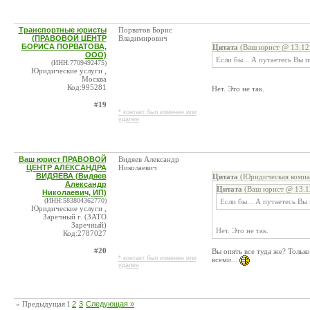
Транспортные юристы
Порватов Борис
(ПРАВОВОЙ ЦЕНТР
Владимирович
БОРИСА ПОРВАТОВА,
Цитата
(Ваш юрист @ 13.12.
ООО)
Если бы... А путаетесь Вы 
(ИНН:7709492475)
Юридические услуги ,
Москва
Код:995281
Нет. Это не так.
#19
* контакт был изменен или
удален
Ваш юрист ПРАВОВОЙ
Видяев Александр
ЦЕНТР АЛЕКСАНДРА
Николаевич
ВИДЯЕВА (Видяев
Цитата
(Юридическая компа
Александр
Цитата
(Ваш юрист @ 13.1
Николаевич, ИП)
(ИНН:583804362770)
Если бы... А путаетесь Вы
Юридические услуги ,
Заречный г. (ЗАТО
Заречный)
Нет. Это не так.
Код:2787027
#20
Вы опять все туда же? Тольк
* контакт был изменен или
всеми...
удален
« Предыдущая
1
2
3
Следующая »