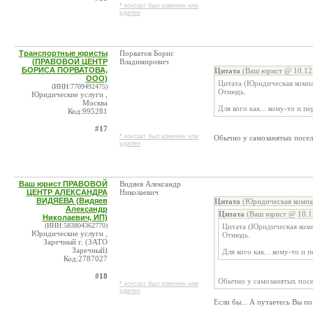
* контакт был изменен или
удален
Транспортные юристы
Порватов Борис
(ПРАВОВОЙ ЦЕНТР
Владимирович
БОРИСА ПОРВАТОВА,
Цитата
(Ваш юрист @ 10.12.
ООО)
Цитата (Юридическая компа
(ИНН:7709492475)
Отнюдь.
Юридические услуги ,
Москва
Для кого как... кому-то и п
Код:995281
#17
* контакт был изменен или
Обычно у самозанятых посел
удален
Ваш юрист ПРАВОВОЙ
Видяев Александр
ЦЕНТР АЛЕКСАНДРА
Николаевич
ВИДЯЕВА (Видяев
Цитата
(Юридическая компа
Александр
Цитата
(Ваш юрист @ 10.1
Николаевич, ИП)
(ИНН:583804362770)
Цитата (Юридическая ком
Юридические услуги ,
Отнюдь.
Заречный г. (ЗАТО
Заречный)
Для кого как... кому-то и 
Код:2787027
#18
Обычно у самозанятых посе
* контакт был изменен или
удален
Если бы... А путаетесь Вы п