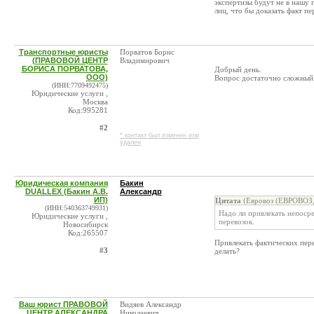
экспертизы будут не в нашу 
лиц, что бы доказать факт пе
Транспортные юристы
Порватов Борис
(ПРАВОВОЙ ЦЕНТР
Владимирович
БОРИСА ПОРВАТОВА,
Добрый день.
ООО)
Вопрос достаточно сложный.
(ИНН:7709492475)
Юридические услуги ,
Москва
Код:995281
#2
* контакт был изменен или
удален
Юридическая компания
Бакин
DUALLEX (Бакин А.В.
Александр
ИП)
Цитата
(Евровоз (ЕВРОВОЗ,
(ИНН:540363749931)
Надо ли привлекать непосре
Юридические услуги ,
перевозок.
Новосибирск
Код:265507
Привлекать фактических пере
#3
делать?
Ваш юрист ПРАВОВОЙ
Видяев Александр
ЦЕНТР АЛЕКСАНДРА
Николаевич