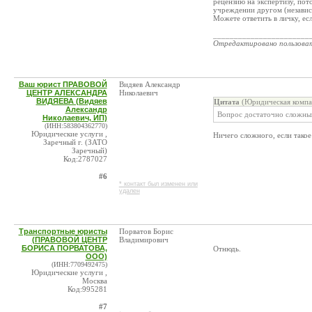
рецензию на экспертизу, пот
учреждении другом (независ
Можете ответить в личку, ес
_______________________
Отредактировано пользова
Ваш юрист ПРАВОВОЙ
Видяев Александр
ЦЕНТР АЛЕКСАНДРА
Николаевич
ВИДЯЕВА (Видяев
Цитата
(Юридическая компа
Александр
Вопрос достаточно сложны
Николаевич, ИП)
(ИНН:583804362770)
Юридические услуги ,
Ничего сложного, если такое 
Заречный г. (ЗАТО
Заречный)
Код:2787027
#6
* контакт был изменен или
удален
Транспортные юристы
Порватов Борис
(ПРАВОВОЙ ЦЕНТР
Владимирович
БОРИСА ПОРВАТОВА,
Отнюдь.
ООО)
(ИНН:7709492475)
Юридические услуги ,
Москва
Код:995281
#7