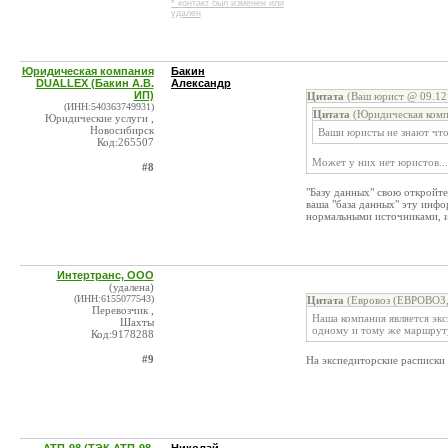
* контакт был изменен или
удален
Юридическая компания
Бакин
DUALLEX (Бакин А.В.
Александр
ИП)
Цитата
(Ваш юрист @ 09.12.
(ИНН:540363749931)
Цитата
(Юридическая комп
Юридические услуги ,
Новосибирск
Ваши юристы не знают что
Код:265507
Может у них нет юристов...
#8
"Базу данных" свою откройте
ваша "база данных" эту инф
нормальными источниками, и
Интертранс, ООО
(удалена)
(ИНН:6155077543)
Цитата
(Евровоз (ЕВРОВОЗ,
Перевозчик ,
Наша компания является эк
Шахты
одному и тому же маршрут
Код:9178288
#9
На экспедиторские расписки