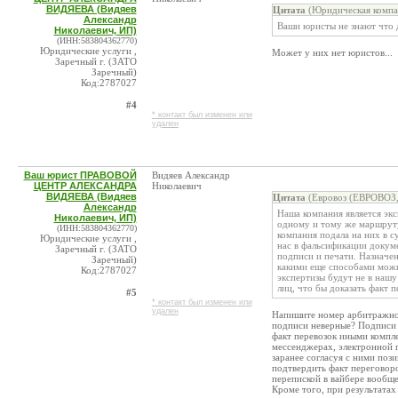
ВИДЯЕВА (Видяев
Цитата
(Юридическая компа
Александр
Ваши юристы не знают что 
Николаевич, ИП)
(ИНН:583804362770)
Юридические услуги ,
Может у них нет юристов...
Заречный г. (ЗАТО
Заречный)
Код:2787027
#4
* контакт был изменен или
удален
Ваш юрист ПРАВОВОЙ
Видяев Александр
ЦЕНТР АЛЕКСАНДРА
Николаевич
ВИДЯЕВА (Видяев
Цитата
(Евровоз (ЕВРОВОЗ,
Александр
Наша компания является эк
Николаевич, ИП)
одному и тому же маршруту,
(ИНН:583804362770)
компания подала на них в с
Юридические услуги ,
нас в фальсификации докум
Заречный г. (ЗАТО
подписи и печати. Назначен
Заречный)
какими еще способами можно
Код:2787027
экспертизы будут не в нашу
лиц, что бы доказать факт п
#5
* контакт был изменен или
удален
Напишите номер арбитражного
подписи неверные? Подписи 
факт перевозок иными компл
мессенджерах, электронной п
заранее согласуя с ними пози
подтвердить факт переговоро
перепиской в вайбере вообще
Кроме того, при результатах