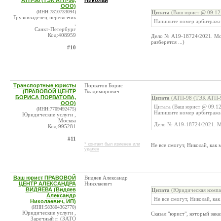
АТП-98 (ТЭК АТП-98,
Николай
ООО)
(ИНН:7810733094)
Цитата
(Ваш юрист @ 09.12.
Грузовладелец-перевозчик
Напишите номер арбитражн
,
Санкт-Петербург
Код:408959
Дело № А19-18724/2021. Могл
разберется ...)
#10
Транспортные юристы
Порватов Борис
(ПРАВОВОЙ ЦЕНТР
Владимирович
БОРИСА ПОРВАТОВА,
Цитата
(АТП-98 (ТЭК АТП-9
ООО)
Цитата (Ваш юрист @ 09.12
(ИНН:7709492475)
Напишите номер арбитражн
Юридические услуги ,
Москва
Дело № А19-18724/2021. Мо
Код:995281
#11
* контакт был изменен или
Не все смогут, Николай, как 
удален
Ваш юрист ПРАВОВОЙ
Видяев Александр
ЦЕНТР АЛЕКСАНДРА
Николаевич
ВИДЯЕВА (Видяев
Цитата
(Юридическая компа
Александр
Не все смогут, Николай, ка
Николаевич, ИП)
(ИНН:583804362770)
Юридические услуги ,
Сказал "юрист", который зака
Заречный г. (ЗАТО