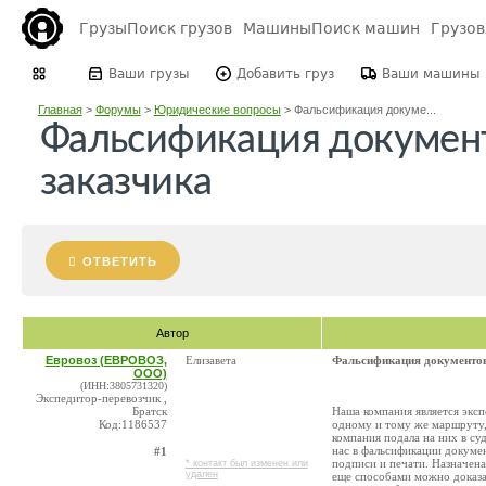
Грузы
Поиск грузов
Машины
Поиск машин
Грузо
Ваши грузы
Добавить груз
Ваши машины
Главная
>
Форумы
>
Юридические вопросы
>
Фальсификация докуме...
Фальсификация документ
заказчика
ОТВЕТИТЬ
Автор
Евровоз (ЕВРОВОЗ,
Елизавета
Фальсификация документов
ООО)
(ИНН:3805731320)
Экспедитор-перевозчик ,
Братск
Наша компания является эксп
Код:1186537
одному и тому же маршруту, 
компания подала на них в су
нас в фальсификации докуме
#1
подписи и печати. Назначена
* контакт был изменен или
удален
еще способами можно доказат