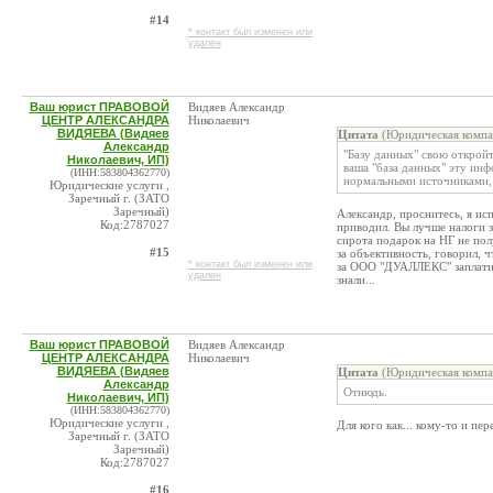
#14
* контакт был изменен или
удален
Ваш юрист ПРАВОВОЙ
Видяев Александр
ЦЕНТР АЛЕКСАНДРА
Николаевич
ВИДЯЕВА (Видяев
Цитата
(Юридическая компа
Александр
"Базу данных" свою откройт
Николаевич, ИП)
ваша "база данных" эту ин
(ИНН:583804362770)
нормальными источниками, 
Юридические услуги ,
Заречный г. (ЗАТО
Заречный)
Александр, проснитесь, я ис
Код:2787027
приводил. Вы лучше налоги з
сирота подарок на НГ не пол
#15
за объективность, говорил, ч
* контакт был изменен или
за ООО "ДУАЛЛЕКС" заплатить
удален
знали...
Ваш юрист ПРАВОВОЙ
Видяев Александр
ЦЕНТР АЛЕКСАНДРА
Николаевич
ВИДЯЕВА (Видяев
Цитата
(Юридическая компа
Александр
Отнюдь.
Николаевич, ИП)
(ИНН:583804362770)
Юридические услуги ,
Для кого как... кому-то и пер
Заречный г. (ЗАТО
Заречный)
Код:2787027
#16