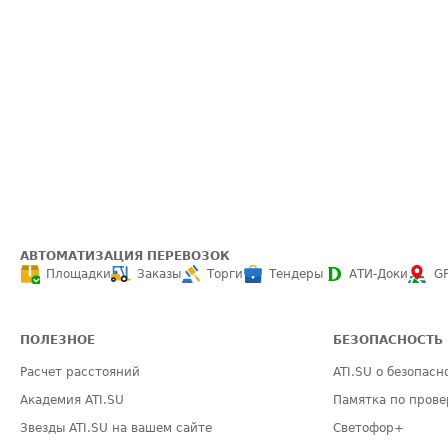
АВТОМАТИЗАЦИЯ ПЕРЕВОЗОК
Площадки
Заказы
Торги
Тендеры
АТИ-Доки
G
ПОЛЕЗНОЕ
БЕЗОПАСНОСТЬ
Расчет расстояний
ATI.SU о безопасн
Академия ATI.SU
Памятка по прове
Звезды ATI.SU на вашем сайте
Светофор+