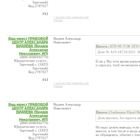
Заречный)
Код:2787027
#12
* контакт был изменен или
удален
Ваш юрист ПРАВОВОЙ
Видяев Александр
ЦЕНТР АЛЕКСАНДРА
Николаевич
ВИДЯЕВА (Видяев
Цитата
(АТП-98 (ТЭК АТП-9
Александр
Дело № А19-18724/2021. Мо
Николаевич, ИП)
(ИНН:583804362770)
Юридические услуги ,
Если у Вас есть время рыться
Заречный г. (ЗАТО
и спросил, чтоб посмотреть 
Заречный)
Код:2787027
#13
* контакт был изменен или
удален
Ваш юрист ПРАВОВОЙ
Видяев Александр
ЦЕНТР АЛЕКСАНДРА
Николаевич
ВИДЯЕВА (Видяев
Цитата
(Олейников Юрий Ви
Александр
Дело вкусное, без юриста ав
Николаевич, ИП)
(ИНН:583804362770)
Юридические услуги ,
Не надо делать выводы, если
Заречный г. (ЗАТО
многое, в том числе и когда
Заречный)
не обращались, обычно с пло
Код:2787027