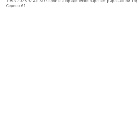
1998-2026
© ATI.SU является юридически зарегистрированной то
Сервер
61