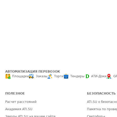
АВТОМАТИЗАЦИЯ ПЕРЕВОЗОК
Площадки
Заказы
Торги
Тендеры
АТИ-Доки
G
ПОЛЕЗНОЕ
БЕЗОПАСНОСТЬ
Расчет расстояний
ATI.SU о безопасн
Академия ATI.SU
Памятка по прове
Звезды ATI.SU на вашем сайте
Светофор+