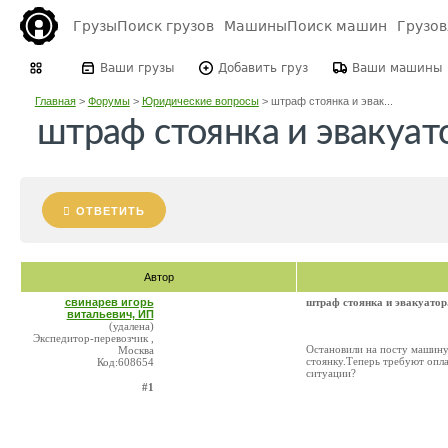
Грузы
Поиск грузов
Машины
Поиск машин
Грузо
Ваши грузы
Добавить груз
Ваши машины
Главная
>
Форумы
>
Юридические вопросы
>
штраф стоянка и эвак...
штраф стоянка и эвакуат
ОТВЕТИТЬ
Автор
свинарев игорь
штраф стоянка и эвакуатор
витальевич, ИП
(удалена)
Экспедитор-перевозчик ,
Остановили на посту машину
Москва
стоянку.Теперь требуют опла
Код:608654
ситуации?
#1