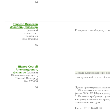
#4
Тарасов Вячеслав
Иванович, физ.лицо
(удалена)
Если речь о негабарите, то 
Перевозчик ,
Челябинск
Код:4866833
#5
Шаров Сергей
Александрович,
физ.лицо
(удалена)
Цитата
(Азаров Евгений Вик
Юридические услуги ,
как лучше выйти из этой си
Нижний Новгород
Код:773406
#6
Лучше предотвращать возник
1. Обжаловать или оспорить
(глава 30 КоАП РФ) и ждать 
2. Оплатить требуемую сумму
на сумму компенсации вреда
тяжеловесного груза.
См. ст. 27.13 КоАП РФ: