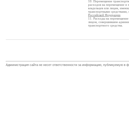
10. Перемещение транспортны
расходов на перемещение и х
владельцев или лицам, имею
транспортными средствами, 
Российской Федерации
.
11. Расходы на перемещение 
лицом, совершившим админи
транспортного средства.
Администрация сайта не несет ответственности за информацию, публикуемую в ф