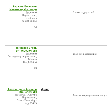
Тарасов Вячеслав
Иванович, физ.лицо
(удалена)
За что задержали?
Перевозчик ,
Челябинск
Код:4866833
#2
свинарев игорь
витальевич, ИП
(удалена)
груз без разрешения.
Экспедитор-перевозчик ,
Москва
Код:608654
#3
Александров Алексей
Ирина
Юрьевич, ИП
(ИНН:780717085047)
без какого разрешения, вы у
Перевозчик ,
Санкт-Петербург
Код:95495