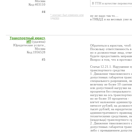
Москва
В ТТН в качестве перевозч
Код:403110
#4
* контакт был изменен или
ну не надо так то....
удален
в ГИБДД и на весовых уже на
Транспортный юрист,
ИП
(удалена)
Юридические услуги ,
Обратиться к юристам, чтоб
Москва
Поскольку ответственность в 
Код:1956528
но и должностные лица, отв
будете предоставить запраш
#5
Вопрос в том, что в протоко
Статья 12.21.1. Нарушение 
транспортного средства
1. Движение тяжеловесного 
допустимых габаритов трансп
специального разрешения, ли
величину не более 10 санти
или допустимой нагрузки на 
процентов без специального
нагрузки на ось транспортно
но не более 10 процентов -
влечет наложение администр
пятисот рублей; на должност
тысяч рублей; на юридических
административного правона
техническими средствами, и
(владельца) транспортного с
2. Движение тяжеловесного 
допустимых габаритов трансп
либо с превышением допусти