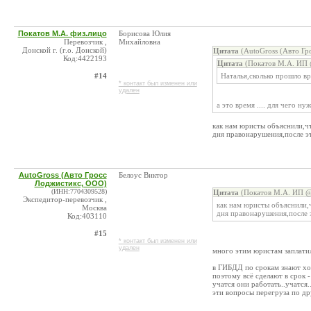
Покатов М.А. физ.лицо
Борисова Юлия
Перевозчик ,
Михайловна
Донской г. (г.о. Донской)
Цитата
(AutoGross (Авто Гр
Код:4422193
Цитата
(Покатов М.А. ИП 
#14
Наталья,сколько прошло в
* контакт был изменен или
удален
а это время .... для чего ну
как нам юристы объяснили,чт
дня правонарушения,после эт
AutoGross (Авто Гросс
Белоус Виктор
Лоджистикс, ООО)
(ИНН:7704309528)
Цитата
(Покатов М.А. ИП @ 
Экспедитор-перевозчик ,
как нам юристы объяснили,ч
Москва
дня правонарушения,после 
Код:403110
#15
* контакт был изменен или
удален
много этим юристам заплатил
в ГИБДД по срокам знают х
поэтому всё сделают в срок - 
учатся они работать..учатся..
эти вопросы перегруза по д