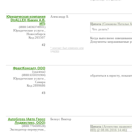
Юридическая компания
Александр Б.
DUALLEX (Бакин А.В.
ИП)
Цитата
(Симакова Наталья А
(ИНН:540363749931)
Что делать?
Юридические услуги ,
Новосибирск
Код:265507
Когда выполнено взвешивание
Документы запрашиваемые ре
#2
* контакт был изменен или
удален
ФрахтКонсалт, ООО
(удалена)
(ИНН:6318191904)
обратиться к юристу, показа
Юридические услуги ,
Самара
Код:2899686
#3
AutoGross (Авто Гросс
Белоус Виктор
Лоджистикс, ООО)
(ИНН:7704309528)
Цитата
(Агентство правово
Экспедитор-перевозчик ,
ИП) @ 08.06.2016 14:46)