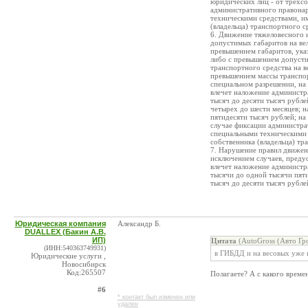
юридических лиц - от трехсо
административного правона
техническими средствами, и
(владельца) транспортного с
6. Движение тяжеловесного 
допустимых габаритов на вел
превышением габаритов, ука
либо с превышением допусти
транспортного средства на в
превышением массы транспорт
специальном разрешении, на 
влечет наложение администра
тысяч до десяти тысяч рубле
четырех до шести месяцев; н
пятидесяти тысяч рублей; на
случае фиксации администр
специальными техническими 
собственника (владельца) тр
7. Нарушение правил движен
исключением случаев, предус
влечет наложение администр
тысячи до одной тысячи пяти
тысяч до десяти тысяч рублей
Юридическая компания
Александр Б.
DUALLEX (Бакин А.В.
ИП)
Цитата
(AutoGross (Авто Гр
(ИНН:540363749931)
в ГИБДД и на весовых уже н
Юридические услуги ,
Новосибирск
Код:265507
Полагаете? А с какого време
#6
* контакт был изменен или
удален