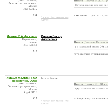
(ИНН:7704309528)
Цитата
(Покатов М.А. ИП @ 
Экспедитор-перевозчик ,
Наталья,сколько прошло вр
Москва
Код:403110
#11
а это время .... для чего нуж
* контакт был изменен или
удален
Илюхин В.А. физ.лицо
Илюхин Виктор
Перевозчик ,
Алексеевич
Самара
Цитата
(Симакова Наталья А
Код:178651
( в накладной стояло 20т, а 
#12
груз отдельно от машины взв
AutoGross (Авто Гросс
Белоус Виктор
Лоджистикс, ООО)
(ИНН:7704309528)
Цитата
(Илюхин ИП. (Илюхин
Экспедитор-перевозчик ,
груз отдельно от машины в
Москва
Код:403110
#13
да без разницы как взвешивали
* контакт был изменен или
удален