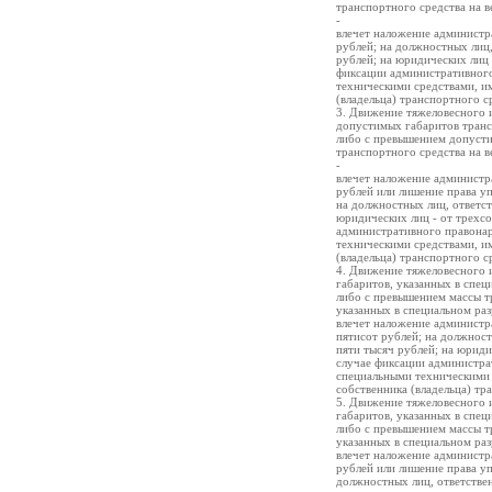
транспортного средства на в
-
влечет наложение администра
рублей; на должностных лиц,
рублей; на юридических лиц 
фиксации административног
техническими средствами, и
(владельца) транспортного с
3. Движение тяжеловесного 
допустимых габаритов трансп
либо с превышением допусти
транспортного средства на в
-
влечет наложение администра
рублей или лишение права уп
на должностных лиц, ответст
юридических лиц - от трехсо
административного правона
техническими средствами, и
(владельца) транспортного с
4. Движение тяжеловесного 
габаритов, указанных в спец
либо с превышением массы тр
указанных в специальном раз
влечет наложение администра
пятисот рублей; на должност
пяти тысяч рублей; на юриди
случае фиксации администр
специальными техническими 
собственника (владельца) тр
5. Движение тяжеловесного 
габаритов, указанных в спец
либо с превышением массы тр
указанных в специальном раз
влечет наложение администра
рублей или лишение права уп
должностных лиц, ответствен