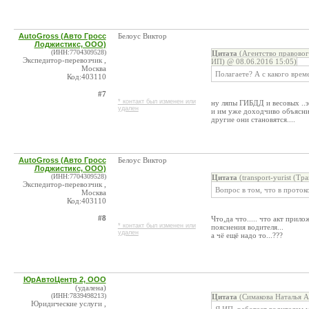
AutoGross (Авто Гросс
Белоус Виктор
Лоджистикс, ООО)
(ИНН:7704309528)
Цитата
(Агентство правово
Экспедитор-перевозчик ,
ИП) @ 08.06.2016 15:05)
Москва
Полагаете? А с какого вре
Код:403110
#7
* контакт был изменен или
ну ляпы ГИБДД и весовых ..э
удален
и им уже доходчиво объяснил
другие они становятся....
AutoGross (Авто Гросс
Белоус Виктор
Лоджистикс, ООО)
(ИНН:7704309528)
Цитата
(transport-yurist (Т
Экспедитор-перевозчик ,
Вопрос в том, что в проток
Москва
Код:403110
#8
Что,да что..... что акт прило
* контакт был изменен или
пояснения водителя...
удален
а чё ещё надо то...???
ЮрАвтоЦентр 2, ООО
(удалена)
(ИНН:7839498213)
Цитата
(Симакова Наталья А
Юридические услуги ,