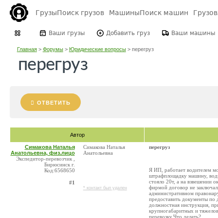
Грузы
Поиск грузов
Машины
Поиск машин
Грузо
Ваши грузы
Добавить груз
Ваши машины
Главная
>
Форумы
>
Юридические вопросы
>
перегруз
перегруз
ОТВЕТИТЬ
Автор
Симакова Наталья
Симакова Наталья
перегруз
Анатольевна, физ.лицо
Анатольевна
Экспедитор-перевозчик ,
Бирюсинск г.
Я ИП, работает водителем мо
Код:6568650
штрафплощадку машину, водит
стояло 20т, а на взвешении о
#1
фирмой договор не заключал
* контакт был удален
административном правонар
предоставить документы по д
должностная инструкция, при
крупногабаритных и тяжелов
перевозку.Что делать?