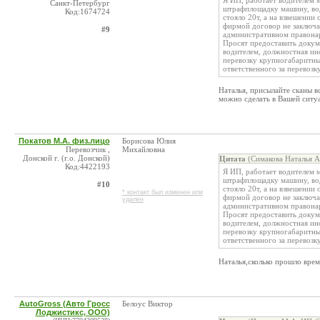
Я ИП, работает водителем м
Санкт-Петербург
штрафплощадку машину, води
Код:1674724
стояло 20т, а на взвешении 
фирмой договор не заключа
#9
административном правона
Просят предоставить докуме
водителем, должностная инс
перевозку крупногабаритны
ответственного за перевозк
Наталья, присылайте сканы в
можно сделать в Вашей ситу
Покатов М.А. физ.лицо
Борисова Юлия
Перевозчик ,
Михайловна
Донской г. (г.о. Донской)
Цитата
(Симакова Наталья А
Код:4422193
Я ИП, работает водителем м
штрафплощадку машину, води
#10
стояло 20т, а на взвешении 
* контакт был изменен или
фирмой договор не заключа
удален
административном правона
Просят предоставить докуме
водителем, должностная инс
перевозку крупногабаритны
ответственного за перевозк
Наталья,сколько прошло вре
AutoGross (Авто Гросс
Белоус Виктор
Лоджистикс, ООО)