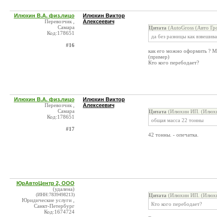
Илюхин В.А. физ.лицо
Илюхин Виктор
Перевозчик ,
Алексеевич
Самара
Цитата
(AutoGross (Авто Гр
Код:178651
да без разницы как взвешивал
#16
как его можно оформить ? Ма
(пример)
Кто кого перебодает?
Илюхин В.А. физ.лицо
Илюхин Виктор
Перевозчик ,
Алексеевич
Самара
Цитата
(Илюхин ИП. (Илюхин
Код:178651
общая масса 22 тонны
#17
42 тонны. - опечатка.
ЮрАвтоЦентр 2, ООО
(удалена)
(ИНН:7839498213)
Цитата
(Илюхин ИП. (Илюхин
Юридические услуги ,
Кто кого перебодает?
Санкт-Петербург
Код:1674724