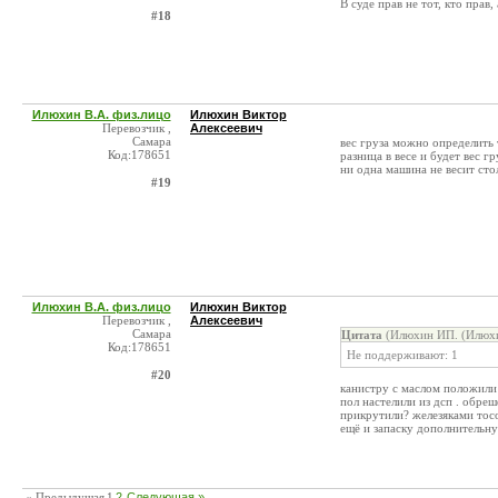
В суде прав не тот, кто прав,
#18
Илюхин В.А. физ.лицо
Илюхин Виктор
Перевозчик ,
Алексеевич
Самара
вес груза можно определить
Код:178651
разница в весе и будет вес гр
ни одна машина не весит сто
#19
Илюхин В.А. физ.лицо
Илюхин Виктор
Перевозчик ,
Алексеевич
Самара
Цитата
(Илюхин ИП. (Илюхин
Код:178651
Не поддерживают: 1
#20
канистру с маслом положили 
пол настелили из дсп . обре
прикрутили? железяками тосо
ещё и запаску дополнительную
« Предыдущая
1
2
Следующая »