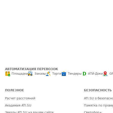
АВТОМАТИЗАЦИЯ ПЕРЕВОЗОК
Площадки
Заказы
Торги
Тендеры
АТИ-Доки
G
ПОЛЕЗНОЕ
БЕЗОПАСНОСТЬ
Расчет расстояний
ATI.SU о безопасн
Академия ATI.SU
Памятка по прове
Звезды ATI.SU на вашем сайте
Светофор+