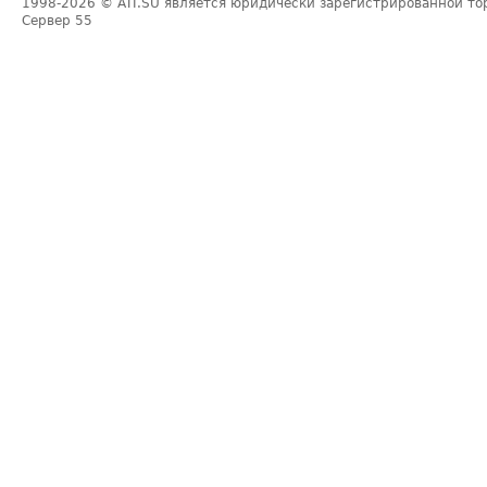
1998-2026
© ATI.SU является юридически зарегистрированной то
Сервер
55