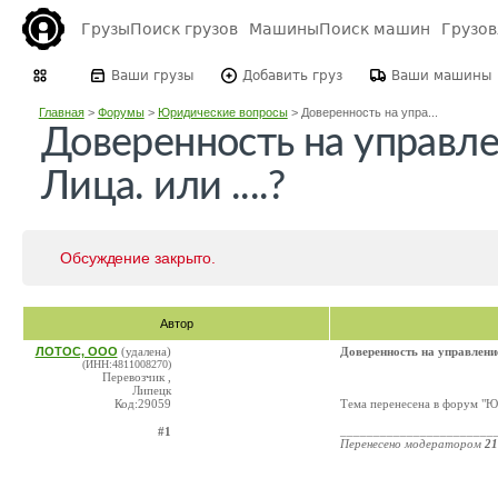
Грузы
Поиск грузов
Машины
Поиск машин
Грузо
Ваши грузы
Добавить груз
Ваши машины
Главная
>
Форумы
>
Юридические вопросы
>
Доверенность на упра...
Доверенность на управле
Лица. или ....?
Обсуждение закрыто.
Автор
ЛОТОС, ООО
(удалена)
Доверенность на управление
(ИНН:4811008270)
Перевозчик ,
Липецк
Код:29059
Тема перенесена в форум "
_______________________
#1
Перенесено модератором
21