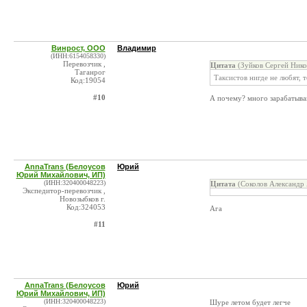
Винрост, ООО
Владимир
(ИНН:6154058330)
Перевозчик ,
Цитата
(Зуйков Сергей Нико
Таганрог
Таксистов нигде не любят, 
Код:19054
#10
А почему? много зарабатыва
AnnaTrans (Белоусов
Юрий
Юрий Михайлович, ИП)
(ИНН:320400048223)
Цитата
(Соколов Александр 
Экспедитор-перевозчик ,
Новозыбков г.
Код:324053
Ага
#11
AnnaTrans (Белоусов
Юрий
Юрий Михайлович, ИП)
(ИНН:320400048223)
Шуре летом будет легче