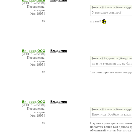
(ИНН:6154058330)
Перевозчик ,
Цитата
(Соколов Александр 
Таганрог
У вас разве есть лес?
Код:19054
#7
а у вас?
Винрост, ООО
Владимир
(ИНН:6154058330)
Перевозчик ,
Цитата
(Андронов (Андроно
Таганрог
да и не тунеядец он, ну ба
Код:19054
#8
Так тема про тех кому госуда
Винрост, ООО
Владимир
(ИНН:6154058330)
Перевозчик ,
Цитата
(Соколов Александр 
Таганрог
Прочитал. Вообще ни к кому
Код:19054
#9
Научился уже врать как неко
новостях гонял там одного кр
обманывай что ты был ангел