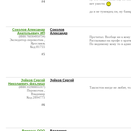
#4
нет унести.
да и не тунеядец он, ну бан
Соколов Александр
Соколов
Анатольевич, ИП
Александр
(ИНН:760304959734)
Прочитал. Вообще ни к кому 
Экспедитор-перевозчик ,
Рассказывал на профе о крат
Ярославль
По видимому кому то в адми
Код:81755
#5
Зуйков Сергей
Зуйков Сергей
Николаевич, физ.лицо
(ИНН:332900055317)
Таксистов нигде не любят, т
Перевозчик ,
Владимир
Код:2894775
#6
Винрост, ООО
Владимир