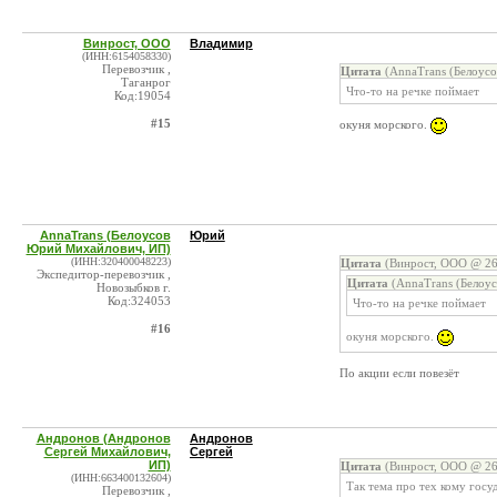
Винрост, ООО
Владимир
(ИНН:6154058330)
Перевозчик ,
Цитата
(AnnaTrans (Белоус
Таганрог
Что-то на речке поймает
Код:19054
#15
окуня морского.
AnnaTrans (Белоусов
Юрий
Юрий Михайлович, ИП)
(ИНН:320400048223)
Цитата
(Винрост, ООО @ 26
Экспедитор-перевозчик ,
Цитата
(AnnaTrans (Белоу
Новозыбков г.
Код:324053
Что-то на речке поймает
#16
окуня морского.
По акции если повезёт
Андронов (Андронов
Андронов
Сергей Михайлович,
Сергей
ИП)
Цитата
(Винрост, ООО @ 26
(ИНН:663400132604)
Так тема про тех кому госуд
Перевозчик ,