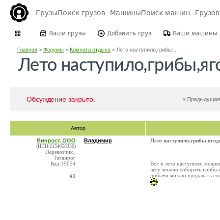
Грузы
Поиск грузов
Машины
Поиск машин
Грузо
Ваши грузы
Добавить груз
Ваши машины
Главная
>
Форумы
>
Комната отдыха
>
Лето наступило,грибы...
Лето наступило,грибы,я
Обсуждение закрыто.
« Предыдуща
Автор
Винрост, ООО
Владимир
Лето наступило,грибы,яго
(ИНН:6154058330)
Перевозчик ,
Таганрог
Код:19054
Вот и лето наступило, можно
лесу можно собирать грибы и
добычи можно продавать сосе
#1