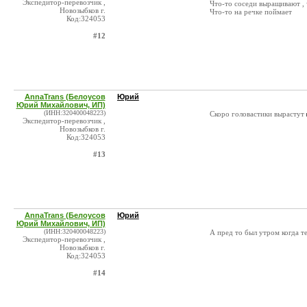
Экспедитор-перевозчик ,
Что-то соседи выращивают , 
Новозыбков г.
Что-то на речке поймает
Код:324053
#12
AnnaTrans (Белоусов
Юрий
Юрий Михайлович, ИП)
(ИНН:320400048223)
Скоро головастики вырастут
Экспедитор-перевозчик ,
Новозыбков г.
Код:324053
#13
AnnaTrans (Белоусов
Юрий
Юрий Михайлович, ИП)
(ИНН:320400048223)
А пред то был утром когда те
Экспедитор-перевозчик ,
Новозыбков г.
Код:324053
#14