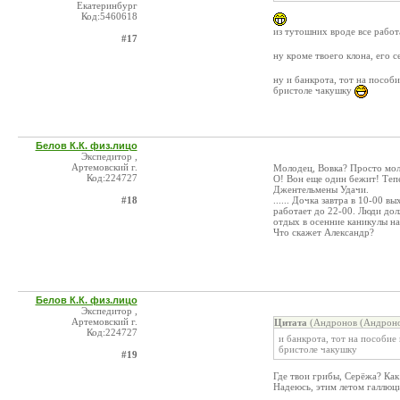
Екатеринбург
Код:5460618
из тутошних вроде все рабо
#17
ну кроме твоего клона, его 
ну и банкрота, тот на пособи
бристоле чакушку
Белов К.К. физ.лицо
Экспедитор ,
Артемовский г.
Молодец, Вовка? Просто мо
Код:224727
О! Вон еще один бежит! Теп
Джентельмены Удачи.
#18
...... Дочка завтра в 10-00 
работает до 22-00. Люди дол
отдых в осенние каникулы на
Что скажет Александр?
Белов К.К. физ.лицо
Экспедитор ,
Артемовский г.
Цитата
(Андронов (Андроно
Код:224727
и банкрота, тот на пособие 
бристоле чакушку
#19
Где твои грибы, Серёжа? Как
Надеюсь, этим летом галлюц