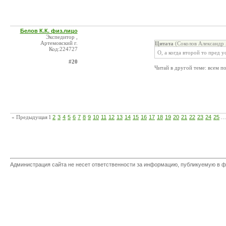
Белов К.К. физ.лицо
Экспедитор ,
Артемовский г.
Цитата
(Соколов Александр 
Код:224727
О, а когда второй то пред 
#20
Читай в другой теме: всем по
« Предыдущая
1
2
3
4
5
6
7
8
9
10
11
12
13
14
15
16
17
18
19
20
21
22
23
24
25
…
Администрация сайта не несет ответственности за информацию, публикуемую в ф