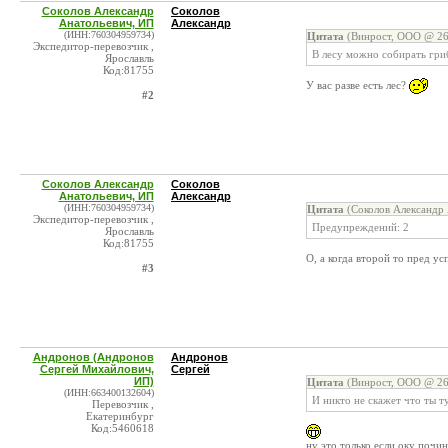
Соколов Александр
Соколов
Анатольевич, ИП
Александр
(ИНН:760304959734)
Цитата
(Винрост, ООО @ 26
Экспедитор-перевозчик ,
В лесу можно собирать гри
Ярославль
Код:81755
У вас разве есть лес?
#2
Соколов Александр
Соколов
Анатольевич, ИП
Александр
(ИНН:760304959734)
Цитата
(Соколов Александр 
Экспедитор-перевозчик ,
Предупреждений: 2
Ярославль
Код:81755
О, а когда второй то пред у
#3
Андронов (Андронов
Андронов
Сергей Михайлович,
Сергей
ИП)
Цитата
(Винрост, ООО @ 26
(ИНН:663400132604)
И никто не скажет что ты т
Перевозчик ,
Екатеринбург
Код:5460618
ну это только если оку почи