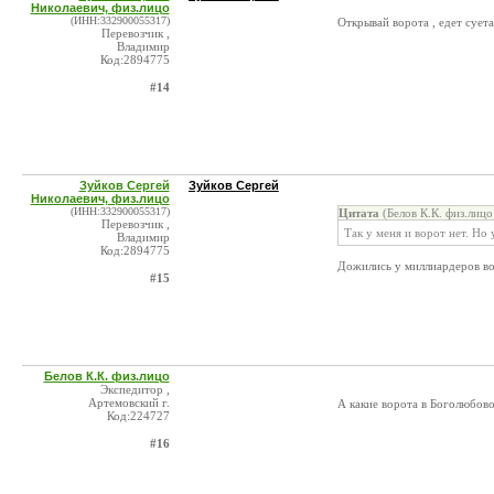
Николаевич, физ.лицо
(ИНН:332900055317)
Открывай ворота , едет суета
Перевозчик ,
Владимир
Код:2894775
#14
Зуйков Сергей
Зуйков Сергей
Николаевич, физ.лицо
(ИНН:332900055317)
Цитата
(Белов К.К. физ.лицо
Перевозчик ,
Так у меня и ворот нет. Но
Владимир
Код:2894775
Дожились у миллиардеров вор
#15
Белов К.К. физ.лицо
Экспедитор ,
Артемовский г.
А какие ворота в Боголюбово
Код:224727
#16