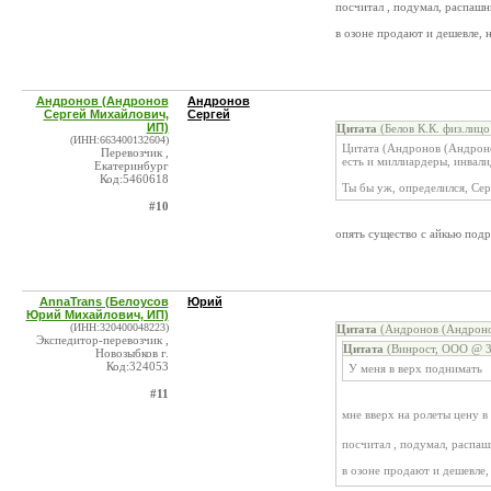
посчитал , подумал, распашн
в озоне продают и дешевле, 
Андронов (Андронов
Андронов
Сергей Михайлович,
Сергей
ИП)
Цитата
(Белов К.К. физ.лицо
(ИНН:663400132604)
Цитата (Андронов (Андрон
Перевозчик ,
есть и миллиардеры, инвали
Екатеринбург
Код:5460618
Ты бы уж, определился, Сер
#10
опять существо с айкью под
AnnaTrans (Белоусов
Юрий
Юрий Михайлович, ИП)
(ИНН:320400048223)
Цитата
(Андронов (Андроно
Экспедитор-перевозчик ,
Цитата
(Винрост, ООО @ 3
Новозыбков г.
Код:324053
У меня в верх поднимать
#11
мне вверх на ролеты цену в
посчитал , подумал, распа
в озоне продают и дешевле