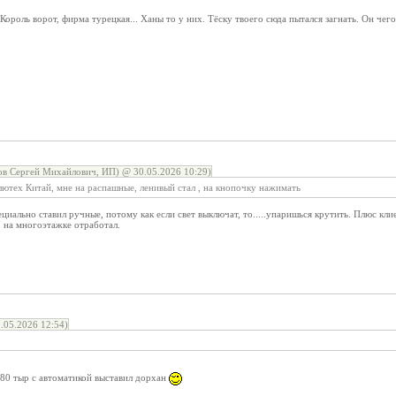
Король ворот, фирма турецкая... Ханы то у них. Тёску твоего сюда пытался загнать. Он чего
в Сергей Михайлович, ИП) @ 30.05.2026 10:29)
лютех Китай, мне на распашные, ленивый стал , на кнопочку нажимать
ециально ставил ручные, потому как если свет выключат, то.....упаришься крутить. Плюс кли
7 на многоэтажке отработал.
.05.2026 12:54)
180 тыр с автоматикой выставил дорхан