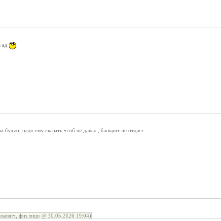
в ад
а бухло, надо ему сказать чтоб не давал , банкрот не отдаст
лаевич, физ.лицо @ 30.05.2026 19:04)