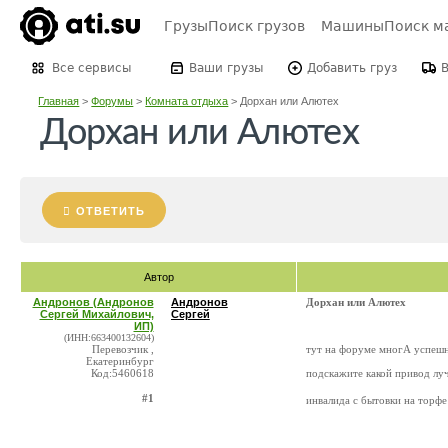
Грузы
Поиск грузов
Машины
Поиск м
Все сервисы
Ваши грузы
Добавить груз
Главная
>
Форумы
>
Комната отдыха
>
Дорхан или Алютех
Дорхан или Алютех
ОТВЕТИТЬ
Автор
Андронов (Андронов
Андронов
Дорхан или Алютех
Сергей Михайлович,
Сергей
ИП)
(ИНН:663400132604)
Перевозчик ,
тут на форуме многА успешн
Екатеринбург
Код:5460618
подскажите какой привод л
#1
инвалида с бытовки на торфе