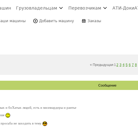
ашин
Грузовладельцам
Перевозчикам
АТИ-Доки
А
Ваши машины
Добавить машину
Заказы
« Предыдущая
1
2
3
4
5
6
7
8
Сообщение
ых и боХатых людей, есть и миллиардеры и рантье
учше
 просьба не заходить в тему