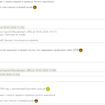
ые с сыном сварим и привода полтос максимум .
но там совсем голимый китай
 @ 30.05.2026 11:20)
ов Сергей Михайлович, ИП) @ 30.05.2026 10:57)
ды с бытовки на торфе
ый, прежде чем вопросы задавать.
ростка накатило и правит посты, что запрещено правилами сайта АТИ
в Сергей Михайлович, ИП) @ 30.05.2026 15:09)
0.05.2026 12:54)
 180 тыр с автоматикой выставил дорхан
шные с сыном сварим и привода полтос максимум .
, но там совсем голимый китай