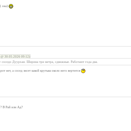
( ока)
 @ 30.05.2026 09:12)
 у соседо Дуурхан. Ширина три метра, сдвижные. Работают года два.
от нет, а сосед знсет какой крутыш около него вертится
? В Рай или Ад?