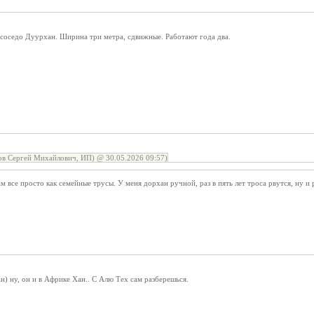
у соседо Дуурхан. Ширина три метра, сдвижные. Работают года два.
в Сергей Михайлович, ИП) @ 30.05.2026 09:57)
 все просто как семейные трусы. У меня дорхан ручной, раз в пять лет троса рвутся, ну и 
ан) ну, он и в Африке Хан.. С Алю Тех сам разберешься.