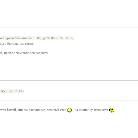
в Сергей Михайлович, ИП) @ 30.05.2026 10:57)
ды с бытовки на торфе
й, прежде чем вопросы задавать.
.05.2026 11:14)
ютех Китай, мне на распашные, ленивый стал
, на кнопочку нажимать