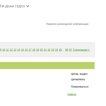
ТИ-Доки (ЭДО)
Правила размещения информации
9
10
11
12
13
14
15
16
17
18
19
20
21
22
23
24
25
…
56
57
Следующая »
Цитир. выдел.
Цитировать
Пожаловаться
Наверх