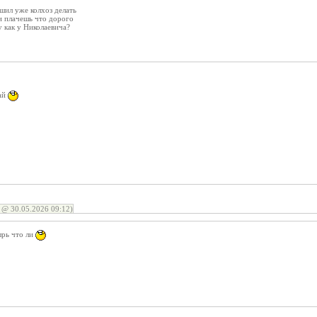
шил уже колхоз делать
и плачешь что дорого
 как у Николаевича?
кай
 @ 30.05.2026 09:12)
ырь что ли