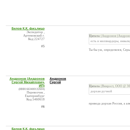
Белов К.К. физ.лицо
Экспедитор ,
Артемовский г.
Цитата
(Андронов (Андроно
Код:224727
есть и миллиардеры, инвали
#5
Ты бы уж, определился, Серы
Андронов (Андронов
Андронов
Сергей Михайлович,
Сергей
ИП)
Цитата
(Винрост, ООО @ 30
(ИНН:663400132604)
дорхан ручной
Перевозчик ,
Екатеринбург
Код:5460618
привода дорхан Россия, а ал
#6
Белов К.К. физ.лицо