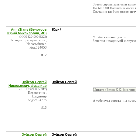
Зачем спрашивать если ты ре
По 600000 Наликом в месяц 
Случайно глобуса рядом нету
AnnaTrans (Белоусов
Юрий
Юрий Михайлович, ИП)
(ИНН:320400048223)
У тебя же манипулятор
Экспедитор-перевозчик ,
Зацепил и поднимай и опус
Новозыбков г.
Код:324053
#12
Зуйков Сергей
Зуйков Сергей
Николаевич, физ.лицо
(ИНН:332900055317)
Цитата
(Белов К.К. физ.лицо
Перевозчик ,
Владимир
Код:2894775
А тебе куда ворота , на пуст
#13
Зуйков Сергей
Зуйков Сергей