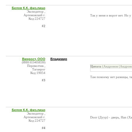
Белов К.К. физ.лицо
Экспедитор ,
Артемовский г.
Так у меня и ворот нет. Но 
Код:224727
#2
Винрост, ООО
Владимир
(ИНН:6154058330)
Перевозчик ,
Цитата
(Андронов (Андроно
Таганрог
Код:19054
Там помоему нет разницы, там
#3
Белов К.К. физ.лицо
Экспедитор ,
Артемовский г.
Door (Дуур) - дверь, Han (Х
Код:224727
#4