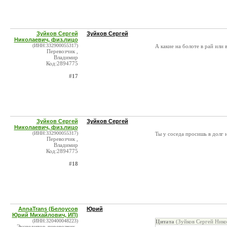
Зуйков Сергей
Зуйков Сергей
Николаевич, физ.лицо
(ИНН:332900055317)
А какие на болоте в рай или 
Перевозчик ,
Владимир
Код:2894775
#17
Зуйков Сергей
Зуйков Сергей
Николаевич, физ.лицо
(ИНН:332900055317)
Ты у соседа просишь в долг н
Перевозчик ,
Владимир
Код:2894775
#18
AnnaTrans (Белоусов
Юрий
Юрий Михайлович, ИП)
(ИНН:320400048223)
Цитата
(Зуйков Сергей Нико
Экспедитор-перевозчик ,