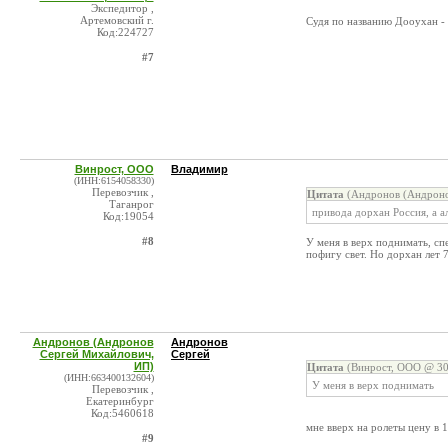
Экспедитор ,
Артемовский г.
Судя по названию Дооухан - 
Код:224727
#7
Винрост, ООО
Владимир
(ИНН:6154058330)
Перевозчик ,
Цитата
(Андронов (Андроно
Таганрог
привода дорхан Россия, а а
Код:19054
#8
У меня в верх поднимать, сп
пофигу свет. Но дорхан лет 
Андронов (Андронов
Андронов
Сергей Михайлович,
Сергей
ИП)
Цитата
(Винрост, ООО @ 30
(ИНН:663400132604)
У меня в верх поднимать
Перевозчик ,
Екатеринбург
Код:5460618
мне вверх на ролеты цену в 
#9