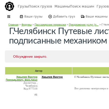
Грузы
Поиск грузов
Машины
Поиск машин
Грузо
Ваши грузы
Добавить груз
Ваши машины
Главная
>
Форумы
>
Пассажирские перевозки
>
Предложение услуг (п...
>
Г.Чел
Г.Челябинск Путевые лис
подписанные механиком
Обсуждение закрыто.
Автор
Хмылев Виктор
Хмылев Виктор
Г.Челябинск Путевые лист
Геннадьевич, физ.лицо
Диспетчер ,
Челябинск
Все дипломы -контроллера и 
Код:977516
#1