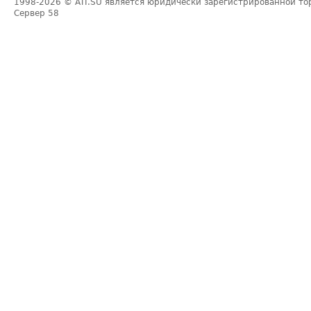
1998-2026
© ATI.SU является юридически зарегистрированной то
Сервер
58