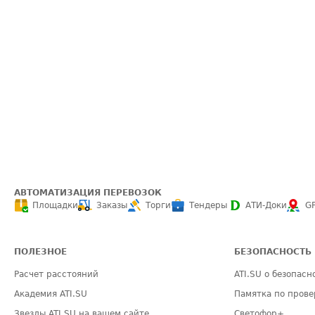
АВТОМАТИЗАЦИЯ ПЕРЕВОЗОК
Площадки
Заказы
Торги
Тендеры
АТИ-Доки
G
ПОЛЕЗНОЕ
БЕЗОПАСНОСТЬ
Расчет расстояний
ATI.SU о безопасн
Академия ATI.SU
Памятка по прове
Звезды ATI.SU на вашем сайте
Светофор+