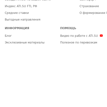
Индекс ATI.SU FTL РФ
Страхование
Средние ставки
О формировании 
Выгодные направления
ИНФОРМАЦИЯ
ПОМОЩЬ
Блог
Видео по работе с ATI.SU
Эксклюзивные материалы
Полезное по перевозкам
Политика конфиденциальности
Часто задаваемые вопросы (FA
Общие положения
Техническая информация
Карта сайта
ЗАДАТЬ ВОПРОС