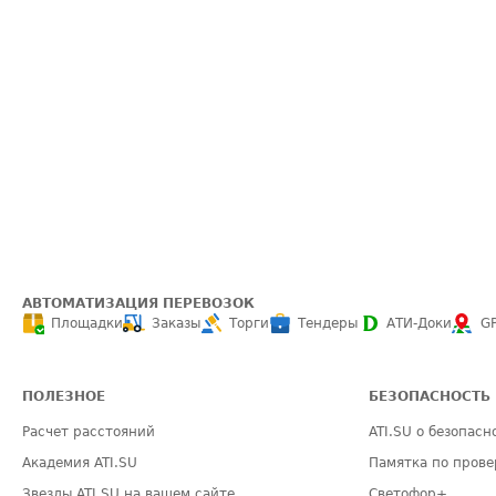
АВТОМАТИЗАЦИЯ ПЕРЕВОЗОК
Площадки
Заказы
Торги
Тендеры
АТИ-Доки
G
ПОЛЕЗНОЕ
БЕЗОПАСНОСТЬ
Расчет расстояний
ATI.SU о безопасн
Академия ATI.SU
Памятка по прове
Звезды ATI.SU на вашем сайте
Светофор+