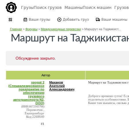
Грузы
Поиск грузов
Машины
Поиск машин
Грузо
Ваши грузы
Добавить груз
Ваши машины
Главная
>
Форумы
>
Международные перевозки
>
Маршрут на Таджикист...
Маршрут на Таджикистан
Обсуждение закрыто.
Автор
spogat 2
Маханов
Маршрут на Таджикистан г
(Специализированное
Анатолий
предприятие по
Александрович
обеспечению
Доброго времени суток! Есл
грузового
поделиться особенностями. 
автотранспорта N2,
Какие там ньюансы, сколько 
ООО)
(ИНН:6672165766)
Перевозчик ,
Екатеринбург
Код:2268640
#1