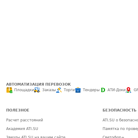
АВТОМАТИЗАЦИЯ ПЕРЕВОЗОК
Площадки
Заказы
Торги
Тендеры
АТИ-Доки
G
ПОЛЕЗНОЕ
БЕЗОПАСНОСТЬ
Расчет расстояний
ATI.SU о безопасн
Академия ATI.SU
Памятка по прове
Звезды ATI.SU на вашем сайте
Светофор+