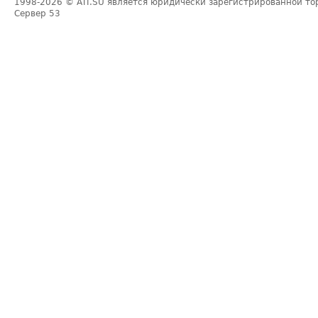
1998-2026
© ATI.SU является юридически зарегистрированной то
Сервер
53