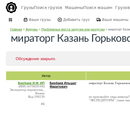
Грузы
Поиск грузов
Машины
Поиск машин
Грузо
Ваши грузы
Добавить груз
Ваши машины
Главная
>
Форумы
>
Проблемные места загрузки или разгрузки
>
мираторг Казан
мираторг Казань Горьков
Обсуждение закрыто.
Автор
Бикбаев И.Ф. ИП
Бикбаев Ильшат
мираторг Казань Горьковск
(ИНН:165700291436)
Фаритович
Экспедитор-перевозчик ,
Казань
Код:199239
не приезжайте сюда никогда!!
"ЭКСПЕДИТОРЫ" ,такие как 
#1