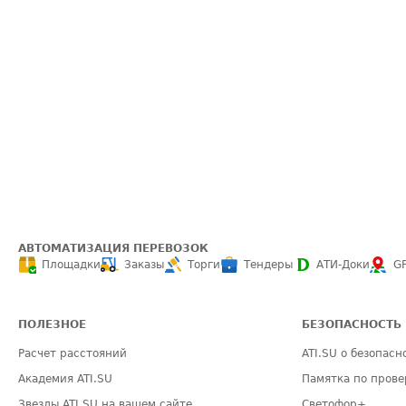
АВТОМАТИЗАЦИЯ ПЕРЕВОЗОК
Площадки
Заказы
Торги
Тендеры
АТИ-Доки
G
ПОЛЕЗНОЕ
БЕЗОПАСНОСТЬ
Расчет расстояний
ATI.SU о безопасн
Академия ATI.SU
Памятка по прове
Звезды ATI.SU на вашем сайте
Светофор+