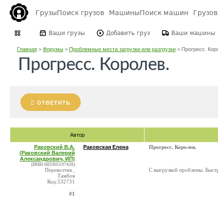
Грузы
Поиск грузов
Машины
Поиск машин
Грузо
Ваши грузы
Добавить груз
Ваши машины
Главная
>
Форумы
>
Проблемные места загрузки или разгрузки
>
Прогресс. Кор
Прогресс. Королев.
ОТВЕТИТЬ
Автор
Раковский В.А.
Раковская Елена
Прогресс. Королев.
(Раковский Валерий
Александрович, ИП)
(ИНН:683305197428)
Перевозчик ,
С выгрузкой проблемы. Быст
Тамбов
Код:532731
#1