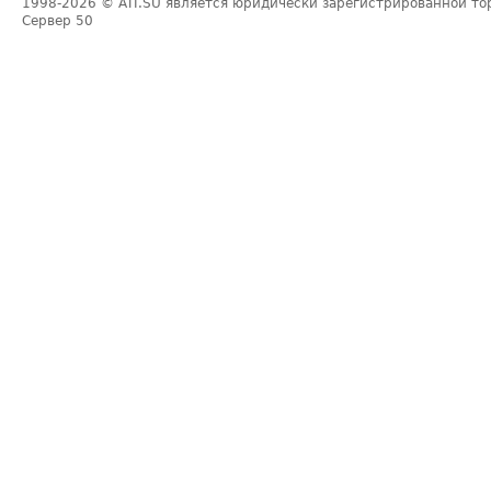
1998-2026
© ATI.SU является юридически зарегистрированной то
Сервер
50