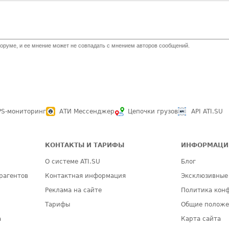
оруме, и ее мнение может не совпадать с мнением авторов сообщений.
PS-мониторинг
АТИ Мессенджер
Цепочки грузов
API ATI.SU
КОНТАКТЫ И ТАРИФЫ
ИНФОРМАЦИ
О системе ATI.SU
Блог
рагентов
Контактная информация
Эксклюзивные
Реклама на сайте
Политика кон
Тарифы
Общие полож
а
Карта сайта