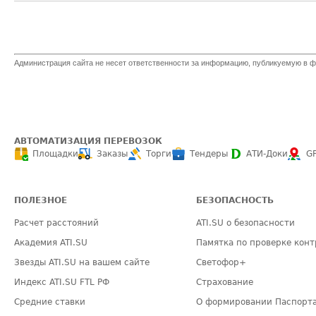
Администрация сайта не несет ответственности за информацию, публикуемую в ф
АВТОМАТИЗАЦИЯ ПЕРЕВОЗОК
Площадки
Заказы
Торги
Тендеры
АТИ-Доки
G
ПОЛЕЗНОЕ
БЕЗОПАСНОСТЬ
Расчет расстояний
ATI.SU о безопасности
Академия ATI.SU
Памятка по проверке конт
Звезды ATI.SU на вашем сайте
Светофор+
Индекс ATI.SU FTL РФ
Страхование
Средние ставки
О формировании Паспорт