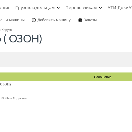
ашин
Грузовладельцам
Перевозчикам
АТИ-Доки
А
Ваши машины
Добавить машину
Заказы
 Хоругв...
о ( ОЗОН)
Сообщение
( ОЗОН)
 ОЗОНе в Хоругвино