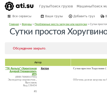
Грузы
Поиск грузов
Машины
Поиск м
Все сервисы
Ваши грузы
Добавить груз
Главная
>
Форумы
>
Проблемные места загрузки или разгрузки
>
Сутки простоя
Сутки простоя Хоругвин
Обсуждение закрыто.
Автор
"ТК Дельта" (Харитонов
Антон
Сутки простоя Хоругвино 
Андрей Германович,
ИП)
(ИНН:760600137935)
Экспедитор-перевозчик ,
ООочень долгая загрузка на
Ярославль
Код:136434
#1