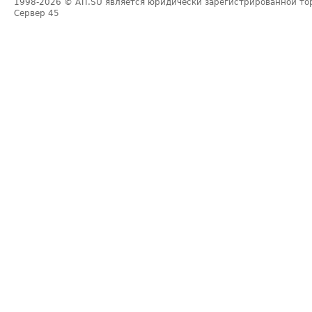
1998-2026
© ATI.SU является юридически зарегистрированной то
Сервер
45