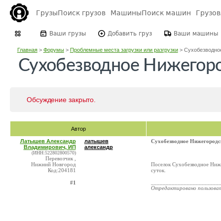
Грузы
Поиск грузов
Машины
Поиск машин
Грузо
Ваши грузы
Добавить груз
Ваши машины
Главная
>
Форумы
>
Проблемные места загрузки или разгрузки
>
Сухобезводное
Сухобезводное Нижегоро
Обсуждение закрыто.
Автор
Латышев Александр
латышев
Сухобезводное Нижегородс
Владимирович, ИП
александр
(ИНН:522802800570)
Перевозчик ,
Нижний Новгород
Поселок Сухобезводное Ниже
Код:204181
суток.
_______________________
#1
Отредактировано пользова