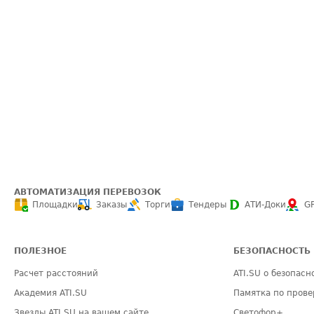
АВТОМАТИЗАЦИЯ ПЕРЕВОЗОК
Площадки
Заказы
Торги
Тендеры
АТИ-Доки
G
ПОЛЕЗНОЕ
БЕЗОПАСНОСТЬ
Расчет расстояний
ATI.SU о безопасн
Академия ATI.SU
Памятка по прове
Звезды ATI.SU на вашем сайте
Светофор+