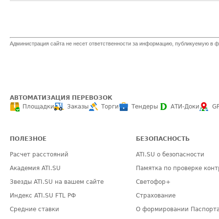
Администрация сайта не несет ответственности за информацию, публикуемую в ф
АВТОМАТИЗАЦИЯ ПЕРЕВОЗОК
Площадки
Заказы
Торги
Тендеры
АТИ-Доки
G
ПОЛЕЗНОЕ
БЕЗОПАСНОСТЬ
Расчет расстояний
ATI.SU о безопасности
Академия ATI.SU
Памятка по проверке конт
Звезды ATI.SU на вашем сайте
Светофор+
Индекс ATI.SU FTL РФ
Страхование
Средние ставки
О формировании Паспорт