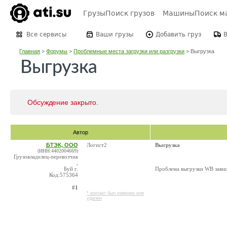
Грузы
Поиск грузов
Машины
Поиск м
Все сервисы
Ваши грузы
Добавить груз
Главная
>
Форумы
>
Проблемные места загрузки или разгрузки
>
Выгрузка
Выгрузка
Обсуждение закрыто.
Автор
БТЭК, ООО
Логист2
Выгрузка
(ИНН:4402004669)
Грузовладелец-перевозчик
,
Буй г.
Проблема выгрузки WB зависи
Код:575364
#1
* контакт был изменен или
удален