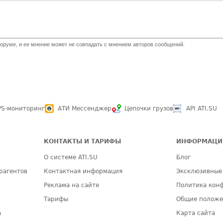
оруме, и ее мнение может не совпадать с мнением авторов сообщений.
PS-мониторинг
АТИ Мессенджер
Цепочки грузов
API ATI.SU
КОНТАКТЫ И ТАРИФЫ
ИНФОРМАЦИ
О системе ATI.SU
Блог
рагентов
Контактная информация
Эксклюзивные
Реклама на сайте
Политика кон
Тарифы
Общие полож
а
Карта сайта