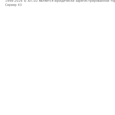
1998-2026
© ATI.SU является юридически зарегистрированной то
Сервер
43