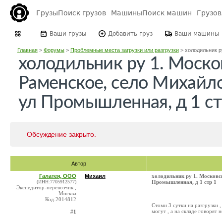
Грузы
Поиск грузов
Машины
Поиск машин
Грузо
Ваши грузы
Добавить груз
Ваши машины
Главная
>
Форумы
>
Проблемные места загрузки или разгрузки
>
холодильник ру
холодильник ру 1. Москов
Раменское, село Михайл
ул Промышленная, д 1 ст
Обсуждение закрыто.
Автор
Галатея, ООО
Михаил
холодильник ру 1. Московс
(ИНН:7705912577)
Промышленная, д 1 стр 1
Экспедитор-перевозчик ,
Москва
Код:2014812
Стоми 3 сутки на разгрузки
могут , а на складе говорят 
#1