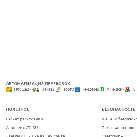
АВТОМАТИЗАЦИЯ ПЕРЕВОЗОК
Площадки
Заказы
Торги
Тендеры
АТИ-Доки
G
ПОЛЕЗНОЕ
БЕЗОПАСНОСТЬ
Расчет расстояний
ATI.SU о безопасн
Академия ATI.SU
Памятка по прове
Звезды ATI.SU на вашем сайте
Светофор+