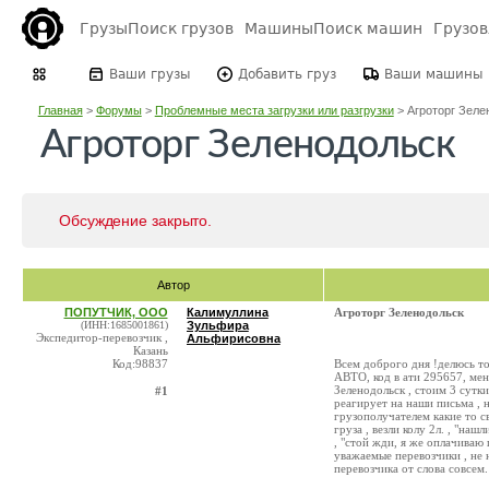
Грузы
Поиск грузов
Машины
Поиск машин
Грузо
Ваши грузы
Добавить груз
Ваши машины
Главная
>
Форумы
>
Проблемные места загрузки или разгрузки
>
Агроторг Зелен
Агроторг Зеленодольск
Обсуждение закрыто.
Автор
ПОПУТЧИК, ООО
Калимуллина
Агроторг Зеленодольск
(ИНН:1685001861)
Зульфира
Экспедитор-перевозчик ,
Альфирисовна
Казань
Код:98837
Всем доброго дня !делюсь то
АВТО, код в ати 295657, ме
Зеленодольск , стоим 3 сутк
#1
реагирует на наши письма , 
грузополучателем какие то св
груза , везли колу 2л. , "на
, "стой жди, я же оплачиваю 
уважаемые перевозчики , не 
перевозчика от слова совсем.