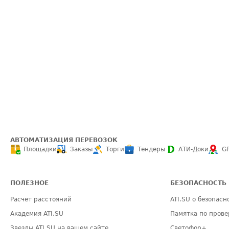
АВТОМАТИЗАЦИЯ ПЕРЕВОЗОК
Площадки
Заказы
Торги
Тендеры
АТИ-Доки
G
ПОЛЕЗНОЕ
БЕЗОПАСНОСТЬ
Расчет расстояний
ATI.SU о безопасн
Академия ATI.SU
Памятка по прове
Звезды ATI.SU на вашем сайте
Светофор+