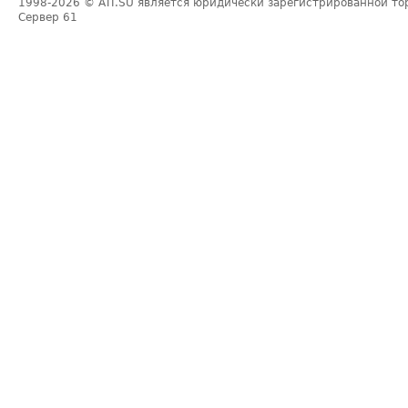
1998-2026
© ATI.SU является юридически зарегистрированной то
Сервер
61