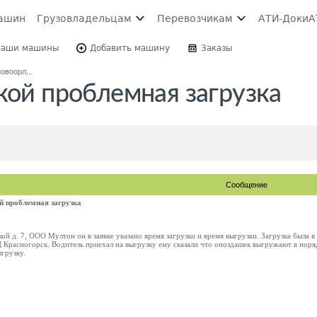
ашин
Грузовладельцам
Перевозчикам
АТИ-Доки
А
Ваши машины
Добавить машину
Заказы
новоорл...
кой проблемная загрузка
Сообщение
й проблемная загрузка
ой д. 7, ООО Мултон он в заявке указано время загрузки и время выгрузки. Загрузка была в 9
Ц Красногорск. Водитель приехал на выгрузку ему сказали что опоздашек выгружают в поря
ыгрузку.