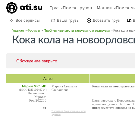
Грузы
Поиск грузов
Машины
Поиск м
Все сервисы
Ваши грузы
Добавить груз
Главная
>
Форумы
>
Проблемные места загрузки или разгрузки
>
Кока кола на 
Кока кола на новоорловс
Обсуждение закрыто.
Автор
Марин М.С. ИП
Марина Светлана
Кока кола на новоорловско
(ИНН:402313049714)
Степановна
Перевозчик ,
Киров г.
Код:202230
Взяли загрузку с Новоорловск
время выгрузки в 16 05 на Р
интересует что опоздал на в
#1
* контакт был изменен или
удален