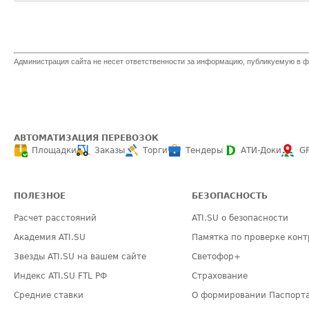
Администрация сайта не несет ответственности за информацию, публикуемую в ф
АВТОМАТИЗАЦИЯ ПЕРЕВОЗОК
Площадки
Заказы
Торги
Тендеры
АТИ-Доки
G
ПОЛЕЗНОЕ
БЕЗОПАСНОСТЬ
Расчет расстояний
ATI.SU о безопасности
Академия ATI.SU
Памятка по проверке конт
Звезды ATI.SU на вашем сайте
Светофор+
Индекс ATI.SU FTL РФ
Страхование
Средние ставки
О формировании Паспорт