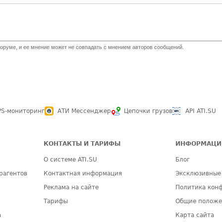
оруме, и ее мнение может не совпадать с мнением авторов сообщений.
PS-мониторинг
АТИ Мессенджер
Цепочки грузов
API ATI.SU
КОНТАКТЫ И ТАРИФЫ
ИНФОРМАЦИ
О системе ATI.SU
Блог
рагентов
Контактная информация
Эксклюзивные
Реклама на сайте
Политика кон
Тарифы
Общие полож
а
Карта сайта