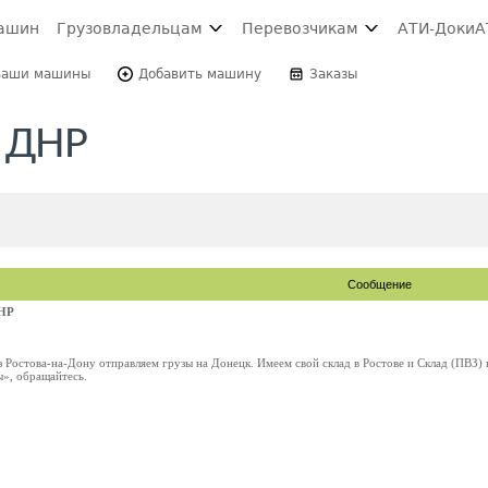
ашин
Грузовладельцам
Перевозчикам
АТИ-Доки
А
Ваши машины
Добавить машину
Заказы
+ ДНР
Сообщение
ДНР
из Ростова-на-Дону отправляем грузы на Донецк. Имеем свой склад в Ростове и Склад (ПВЗ)
», обращайтесь.