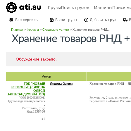
Грузы
Поиск грузов
Машины
Поиск м
Все сервисы
Ваши грузы
Добавить груз
Главная
>
Форумы
>
Складские услуги
>
Хранение товаров РНД...
Хранение товаров РНД 
Обсуждение закрыто.
Автор
ТЭК "НОВЫЕ
Ляхова Олеся
Хранение товаров РНД + 
РЕГИОНЫ" (ЛЯХОВА
ОЛЕСЯ
АЛЕКСАНДРОВНА, ИП)
Регулярно, 2 раза в неделю 
(ИНН:260203235001)
Грузовладелец-перевозчик
перевозках в «Новые Регионы
,
Ростов-на-Дону
Код:8938786
#1