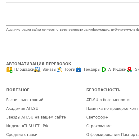
Администрация сайта не несет ответственности за информацию, публикуемую в ф
АВТОМАТИЗАЦИЯ ПЕРЕВОЗОК
Площадки
Заказы
Торги
Тендеры
АТИ-Доки
G
ПОЛЕЗНОЕ
БЕЗОПАСНОСТЬ
Расчет расстояний
ATI.SU о безопасности
Академия ATI.SU
Памятка по проверке конт
Звезды ATI.SU на вашем сайте
Светофор+
Индекс ATI.SU FTL РФ
Страхование
Средние ставки
О формировании Паспорт