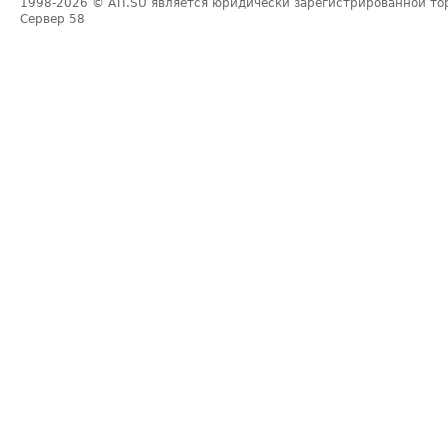
1998-2026
© ATI.SU является юридически зарегистрированной то
Сервер
58