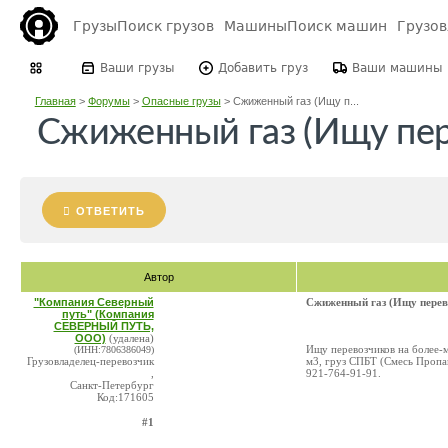
Грузы
Поиск грузов
Машины
Поиск машин
Грузо
Ваши грузы
Добавить груз
Ваши машины
Главная
>
Форумы
>
Опасные грузы
>
Сжиженный газ (Ищу п...
Сжиженный газ (Ищу пер
ОТВЕТИТЬ
Автор
"Компания Северный
Сжиженный газ (Ищу перев
путь" (Компания
СЕВЕРНЫЙ ПУТЬ,
ООО)
(удалена)
Ищу перевозчиков на более-м
(ИНН:7806386049)
Грузовладелец-перевозчик
м3, груз СПБТ (Смесь Пропан
,
921-764-91-91.
Санкт-Петербург
Код:171605
#1