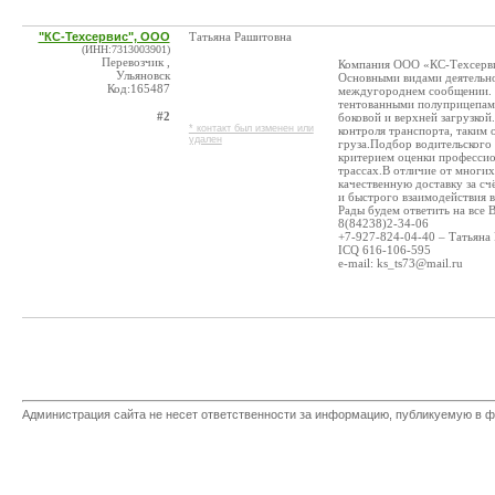
"КС-Техсервис", ООО
Татьяна Рашитовна
(ИНН:7313003901)
Перевозчик ,
Компания ООО «КС-Техсервис
Ульяновск
Основными видами деятельнос
Код:165487
междугороднем сообщении. 
тентованными полуприцепами
#2
боковой и верхней загрузко
* контакт был изменен или
контроля транспорта, таким
удален
груза.Подбор водительского
критерием оценки профессио
трассах.В отличие от многи
качественную доставку за с
и быстрого взаимодействия в
Рады будем ответить на все
8(84238)2-34-06
+7-927-824-04-40 – Татьяна
ICQ 616-106-595
e-mail: ks_ts73@mail.ru
Администрация сайта не несет ответственности за информацию, публикуемую в ф