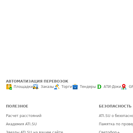
АВТОМАТИЗАЦИЯ ПЕРЕВОЗОК
Площадки
Заказы
Торги
Тендеры
АТИ-Доки
G
ПОЛЕЗНОЕ
БЕЗОПАСНОСТЬ
Расчет расстояний
ATI.SU о безопасн
Академия ATI.SU
Памятка по прове
Звезды ATI.SU на вашем сайте
Светофор+