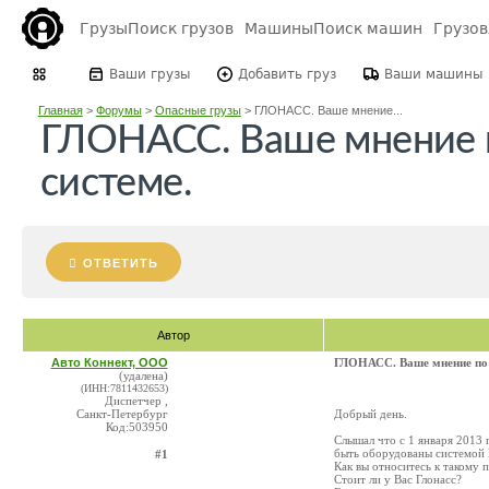
Грузы
Поиск грузов
Машины
Поиск машин
Грузо
Ваши грузы
Добавить груз
Ваши машины
Главная
>
Форумы
>
Опасные грузы
>
ГЛОНАСС. Ваше мнение...
ГЛОНАСС. Ваше мнение 
системе.
ОТВЕТИТЬ
Автор
Авто Коннект, ООО
ГЛОНАСС. Ваше мнение по 
(удалена)
(ИНН:7811432653)
Диспетчер ,
Санкт-Петербург
Добрый день.
Код:503950
Слышал что с 1 января 2013 
быть оборудованы системой 
#1
Как вы относитесь к такому 
Стоит ли у Вас Глонасс?