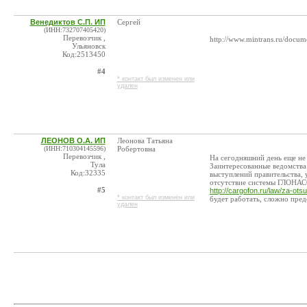
Венедиктов С.П. ИП
Сергей
(ИНН:732707405420)
Перевозчик ,
http://www.mintrans.ru/doc
Ульяновск
Код:2513450
#4
* контакт был изменен или
удален
ЛЕОНОВ О.А. ИП
Леонова Татьяна
(ИНН:710304145596)
Робертовна
Перевозчик ,
На сегодняшний день еще не
Тула
Заинтересованные ведомства 
Код:32335
выступлений правительства, 
отсутствие системы ГЛОНАСС
#5
http://cargofon.ru/law/za-ot
* контакт был изменен или
будет работать, сложно пред
удален