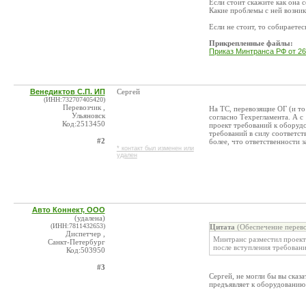
Если стоит скажите как она 
Какие проблемы с ней возник
Если не стоит, то собираетес
Прикрепленные файлы:
Приказ Минтранса РФ от 26 
Венедиктов С.П. ИП
Сергей
(ИНН:732707405420)
Перевозчик ,
На ТС, перевозящие ОГ (и то
Ульяновск
согласно Техрегламента. А с
Код:2513450
проект требований к оборуд
требований в силу соответст
#2
более, что ответственности 
* контакт был изменен или
удален
Авто Коннект, ООО
(удалена)
(ИНН:7811432653)
Цитата
(Обеспечение перево
Диспетчер ,
Минтранс разместил проект
Санкт-Петербург
после вступления требовани
Код:503950
#3
Сергей, не могли бы вы сказ
предъявляет к оборудовани