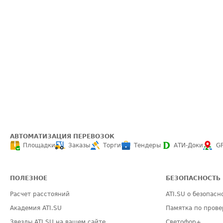
АВТОМАТИЗАЦИЯ ПЕРЕВОЗОК
Площадки
Заказы
Торги
Тендеры
АТИ-Доки
G
ПОЛЕЗНОЕ
БЕЗОПАСНОСТЬ
Расчет расстояний
ATI.SU о безопасн
Академия ATI.SU
Памятка по прове
Звезды ATI.SU на вашем сайте
Светофор+