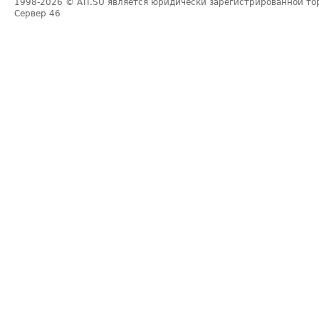
1998-2026
© ATI.SU является юридически зарегистрированной то
Сервер
46