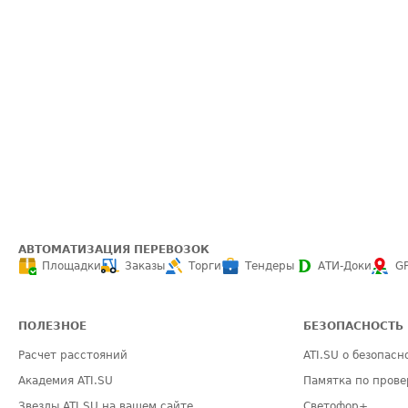
АВТОМАТИЗАЦИЯ ПЕРЕВОЗОК
Площадки
Заказы
Торги
Тендеры
АТИ-Доки
G
ПОЛЕЗНОЕ
БЕЗОПАСНОСТЬ
Расчет расстояний
ATI.SU о безопасн
Академия ATI.SU
Памятка по прове
Звезды ATI.SU на вашем сайте
Светофор+