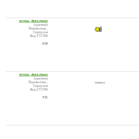
игорь, физ.лицо
(удалена)
Перевозчик ,
Серпухов
Код:575780
#10
игорь, физ.лицо
(удалена)
Перевозчик ,
наверх
Серпухов
Код:575780
#11