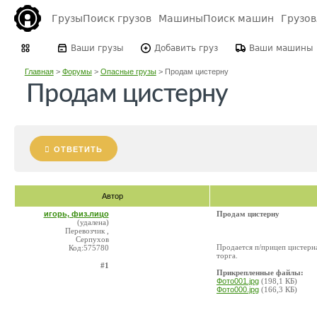
Грузы
Поиск грузов
Машины
Поиск машин
Грузо
Ваши грузы
Добавить груз
Ваши машины
Главная
>
Форумы
>
Опасные грузы
>
Продам цистерну
Продам цистерну
ОТВЕТИТЬ
Автор
игорь, физ.лицо
Продам цистерну
(удалена)
Перевозчик ,
Серпухов
Продается п/прицеп цистерн
Код:575780
торга.
#1
Прикрепленные файлы:
Фото001.jpg
(198,1 КБ)
Фото000.jpg
(166,3 КБ)