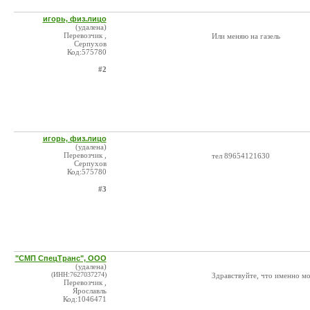
игорь, физ.лицо
(удалена)
Перевозчик ,
Или меняю на газель
Серпухов
Код:575780
#2
игорь, физ.лицо
(удалена)
Перевозчик ,
тел 89654121630
Серпухов
Код:575780
#3
"СМП СпецТранс", ООО
(удалена)
(ИНН:7627037274)
Здравствуйте, что именно мо
Перевозчик ,
Ярославль
Код:1046471