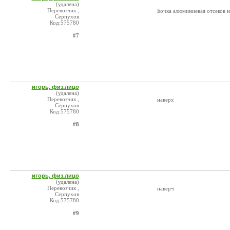
(удалена)
Перевозчик ,
Бочка алюминиевая отсеков н
Серпухов
Код:575780
#7
игорь, физ.лицо
(удалена)
Перевозчик ,
наверх
Серпухов
Код:575780
#8
игорь, физ.лицо
(удалена)
Перевозчик ,
наверч
Серпухов
Код:575780
#9