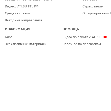
Индекс ATI.SU FTL РФ
Страхование
Средние ставки
О формировании 
Выгодные направления
ИНФОРМАЦИЯ
ПОМОЩЬ
Блог
Видео по работе с ATI.SU
Эксклюзивные материалы
Полезное по перевозкам
Политика конфиденциальности
Часто задаваемые вопросы (FA
Общие положения
Техническая информация
Карта сайта
ЗАДАТЬ ВОПРОС