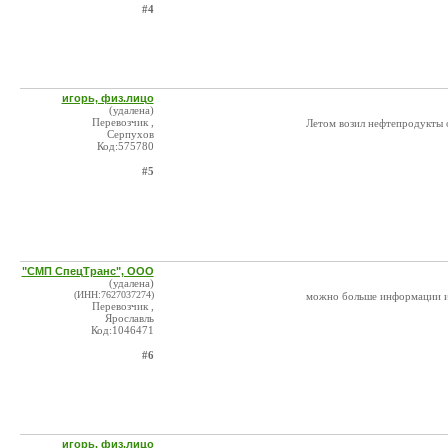
#4
игорь, физ.лицо
(удалена)
Перевозчик ,
Летом возил нефтепродукты 
Серпухов
Код:575780
#5
"СМП СпецТранс", ООО
(удалена)
(ИНН:7627037274)
можно больше информации и ф
Перевозчик ,
Ярославль
Код:1046471
#6
игорь, физ.лицо