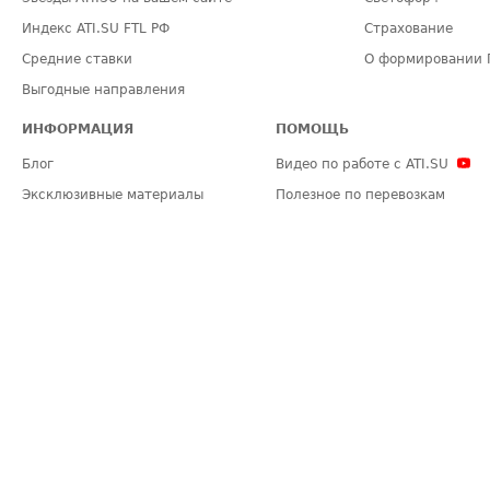
Индекс ATI.SU FTL РФ
Страхование
Средние ставки
О формировании 
Выгодные направления
ИНФОРМАЦИЯ
ПОМОЩЬ
Блог
Видео по работе с ATI.SU
Эксклюзивные материалы
Полезное по перевозкам
Политика конфиденциальности
Часто задаваемые вопросы (FA
Общие положения
Техническая информация
Карта сайта
ЗАДАТЬ ВОПРОС