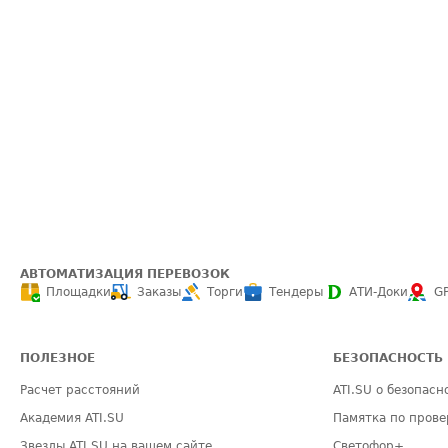
АВТОМАТИЗАЦИЯ ПЕРЕВОЗОК
Площадки
Заказы
Торги
Тендеры
АТИ-Доки
G
ПОЛЕЗНОЕ
БЕЗОПАСНОСТЬ
Расчет расстояний
ATI.SU о безопасн
Академия ATI.SU
Памятка по прове
Звезды ATI.SU на вашем сайте
Светофор+