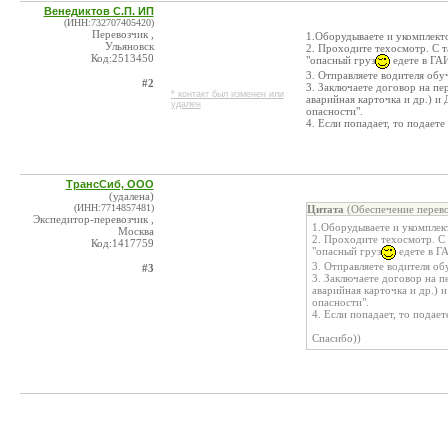
Венедиктов С.П. ИП
(ИНН:732707405420)
Перевозчик ,
1.Оборудываете и укомплект
Ульяновск
2. Проходите техосмотр. С т
Код:2513450
"опасный груз
едете в ГА
3. Отправляете водителя об
#2
3. Заключаете договор на пе
* контакт был изменен или
аварийная карточка и др.) 
удален
опасности".
4. Если попадает, то подаете
ТрансСиб, ООО
(удалена)
(ИНН:7714857481)
Цитата
(Обеспечение перево
Экспедитор-перевозчик ,
1.Оборудываете и укомплек
Москва
2. Проходите техосмотр. С 
Код:1417759
"опасный груз
едете в Г
3. Отправляете водителя о
#3
3. Заключаете договор на п
аварийная карточка и др.)
опасности".
4. Если попадает, то подает
Спасибо))