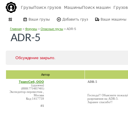
Грузы
Поиск грузов
Машины
Поиск машин
Грузо
Ваши грузы
Добавить груз
Ваши машины
Главная
>
Форумы
>
Опасные грузы
>
ADR-5
ADR-5
Обсуждение закрыто.
Автор
ТрансСиб, ООО
ADR-5
(удалена)
(ИНН:7714857481)
Экспедитор-перевозчик ,
Москва
Господа!! Обьясните пожалу
Код:1417759
разрешения на ADR-5.
Заранее спасибо!!
#1