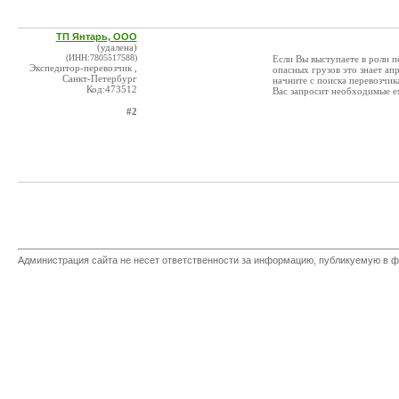
ТП Янтарь, ООО
(удалена)
(ИНН:7805517588)
Если Вы выступаете в роли п
Экспедитор-перевозчик ,
опасных грузов это знает ап
Санкт-Петербург
начните с поиска перевозчик
Код:473512
Вас запросит необходимые е
#2
Администрация сайта не несет ответственности за информацию, публикуемую в ф