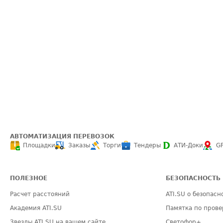
АВТОМАТИЗАЦИЯ ПЕРЕВОЗОК
Площадки
Заказы
Торги
Тендеры
АТИ-Доки
G
ПОЛЕЗНОЕ
БЕЗОПАСНОСТЬ
Расчет расстояний
ATI.SU о безопасн
Академия ATI.SU
Памятка по прове
Звезды ATI.SU на вашем сайте
Светофор+