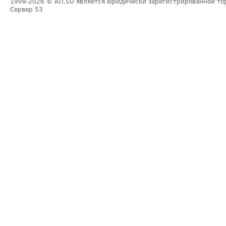
1998-2026
© ATI.SU является юридически зарегистрированной то
Сервер
53