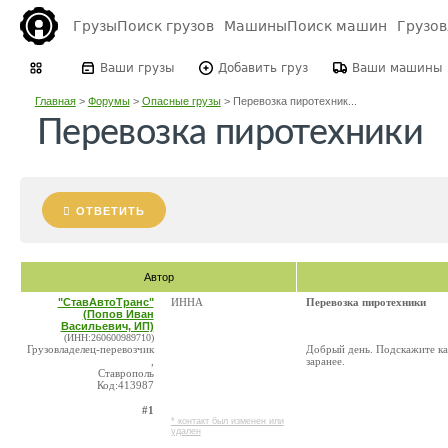
Грузы
Поиск грузов
Машины
Поиск машин
Грузо
Ваши грузы
Добавить груз
Ваши машины
Главная
>
Форумы
>
Опасные грузы
>
Перевозка пиротехник...
Перевозка пиротехники
ОТВЕТИТЬ
Автор
"СтавАвтоТранс"
ИННА
Перевозка пиротехники
(Попов Иван
Васильевич, ИП)
(ИНН:260600989710)
Грузовладелец-перевозчик
Добрый день. Подскажите ка
,
заранее.
Ставрополь
Код:413987
#1
* контакт был изменен или
удален