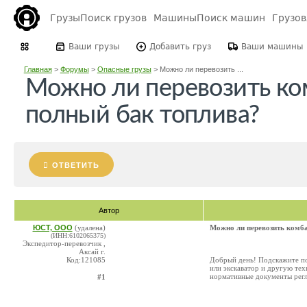
Грузы
Поиск грузов
Машины
Поиск машин
Грузо
Ваши грузы
Добавить груз
Ваши машины
Главная
>
Форумы
>
Опасные грузы
>
Можно ли перевозить ...
Можно ли перевозить ко
полный бак топлива?
ОТВЕТИТЬ
Автор
ЮСТ, ООО
(удалена)
Можно ли перевозить комба
(ИНН:6102065375)
Экспедитор-перевозчик ,
Аксай г.
Код:121085
Добрый день! Подскажите по
или экскаватор и другую тех
нормативные документы рег
#1