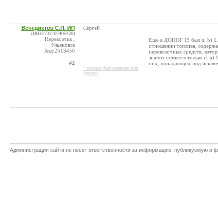
Венедиктов С.П. ИП
Сергей
(ИНН:732707405420)
Перевозчик ,
Еще в ДОПОГ 15 был п. b) 1
Ульяновск
отношении топлива, содержа
Код:2513450
перевозочных средств, котор
значит остается только п. а)
#2
них, попадающих под исключ
* контакт был изменен или
удален
Администрация сайта не несет ответственности за информацию, публикуемую в ф