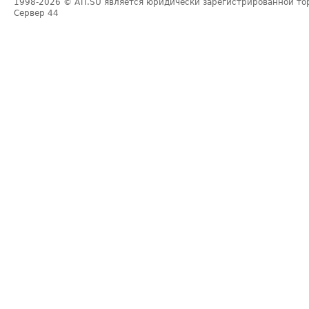
1998-2026
© ATI.SU является юридически зарегистрированной то
Сервер
44