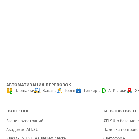
АВТОМАТИЗАЦИЯ ПЕРЕВОЗОК
Площадки
Заказы
Торги
Тендеры
АТИ-Доки
G
ПОЛЕЗНОЕ
БЕЗОПАСНОСТЬ
Расчет расстояний
ATI.SU о безопасн
Академия ATI.SU
Памятка по прове
Звезды ATI.SU на вашем сайте
Светофор+