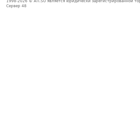
1998-2026
© ATI.SU является юридически зарегистрированной то
Сервер
48