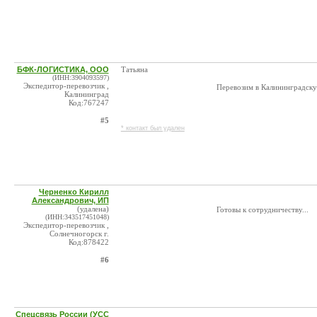
БФК-ЛОГИСТИКА, ООО
Татьяна
(ИНН:3904093597)
Экспедитор-перевозчик ,
Перевозим в Калининградску
Калининград
Код:767247
#5
* контакт был удален
Черненко Кирилл
Александрович, ИП
(удалена)
Готовы к сотрудничеству...
(ИНН:343517451048)
Экспедитор-перевозчик ,
Солнечногорск г.
Код:878422
#6
Спецсвязь России (УСС