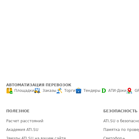
АВТОМАТИЗАЦИЯ ПЕРЕВОЗОК
Площадки
Заказы
Торги
Тендеры
АТИ-Доки
G
ПОЛЕЗНОЕ
БЕЗОПАСНОСТЬ
Расчет расстояний
ATI.SU о безопасн
Академия ATI.SU
Памятка по прове
Звезды ATI.SU на вашем сайте
Светофор+