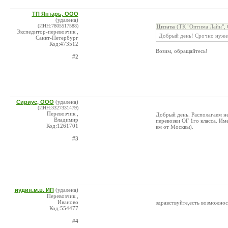
ТП Янтарь, ООО
(удалена)
(ИНН:7805517588)
Цитата
(ТК "Оптима Лайн",
Экспедитор-перевозчик ,
Добрый день! Срочно нужен
Санкт-Петербург
Код:473512
Возим, обращайтесь!
#2
Сириус, ООО
(удалена)
(ИНН:3327331479)
Перевозчик ,
Добрый день. Располагаем н
Владимир
перевозки ОГ 1го класса. Им
Код:1261701
км от Москвы).
#3
иудин.м.в. ИП
(удалена)
Перевозчик ,
Иваново
здравствуйте,есть возможнос
Код:554477
#4