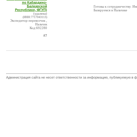
по Кабардино-
Балкарской
Готовы к сотрудничеству. И
Республике, ФГУП)
Базируемся в Нальчике
(удалена)
(ИНН:7717043113)
Экспедитор-перевозчик ,
Нальчик
Код:692280
#7
Администрация сайта не несет ответственности за информацию, публикуемую в ф