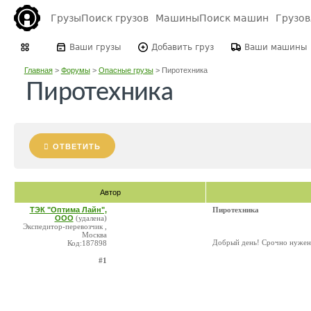
Грузы
Поиск грузов
Машины
Поиск машин
Грузо
Ваши грузы
Добавить груз
Ваши машины
Главная
>
Форумы
>
Опасные грузы
>
Пиротехника
Пиротехника
ОТВЕТИТЬ
Автор
ТЭК "Оптима Лайн",
Пиротехника
ООО
(удалена)
Экспедитор-перевозчик ,
Москва
Добрый день! Срочно нужен 
Код:187898
#1