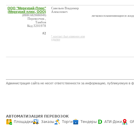
ООО "Меркурий-Плюс"
Савельев Владимир
(Меркурий плюс, ООО)
Алексеевич
(ИНН:6829086949)
легковоспламеняющиеся жидк
Перевозчик ,
Тамбов
Код:3201978
#2
* контакт был изменен или
удален
Администрация сайта не несет ответственности за информацию, публикуемую в ф
АВТОМАТИЗАЦИЯ ПЕРЕВОЗОК
Площадки
Заказы
Торги
Тендеры
АТИ-Доки
G