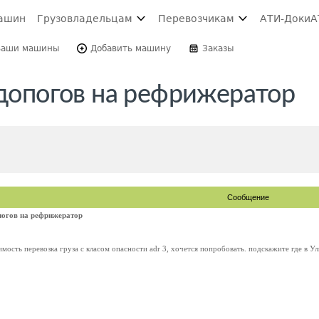
ашин
Грузовладельцам
Перевозчикам
АТИ-Доки
А
Ваши машины
Добавить машину
Заказы
 допогов на рефрижератор
Сообщение
опогов на рефрижератор
ость перевозка груза с класом опасности adr 3, хочется попробовать. подскажите где в Ул