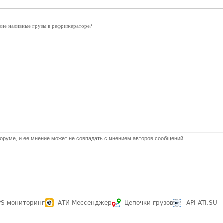
ие наливные грузы в рефрижераторе?
оруме, и ее мнение может не совпадать с мнением авторов сообщений.
PS-мониторинг
АТИ Мессенджер
Цепочки грузов
API ATI.SU