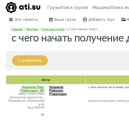
Грузы
Поиск грузов
Машины
Поиск м
Все сервисы
Ваши грузы
Добавить груз
Главная
>
Форумы
>
Опасные грузы
>
с чего начать получ...
с чего начать получение
ОТВЕТИТЬ
Автор
Назыров Раис
Назыров
с чего начать получение д
Руфятович, ИП
Рафаэль
(ИНН:731400373600)
Руфятович
Экспедитор-перевозчик ,
Павловка рп. (Павловский
переодически вижу необходим
р-н)
Код:399958
#1