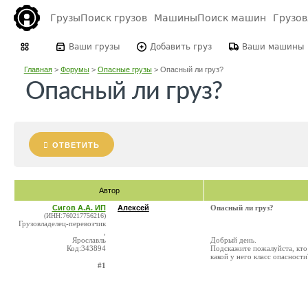
Грузы
Поиск грузов
Машины
Поиск машин
Грузо
Ваши грузы
Добавить груз
Ваши машины
Главная
>
Форумы
>
Опасные грузы
>
Опасный ли груз?
Опасный ли груз?
ОТВЕТИТЬ
Автор
Сигов А.А. ИП
Алексей
Опасный ли груз?
(ИНН:760217756216)
Грузовладелец-перевозчик
,
Ярославль
Добрый день.
Код:343894
Подскажите пожалуйста, кто 
какой у него класс опасности
#1