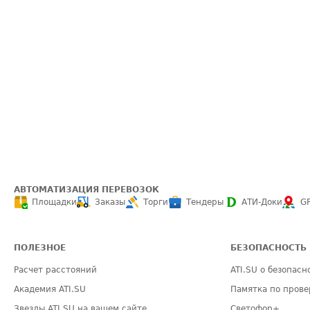
АВТОМАТИЗАЦИЯ ПЕРЕВОЗОК
Площадки
Заказы
Торги
Тендеры
АТИ-Доки
G
ПОЛЕЗНОЕ
БЕЗОПАСНОСТЬ
Расчет расстояний
ATI.SU о безопасн
Академия ATI.SU
Памятка по прове
Звезды ATI.SU на вашем сайте
Светофор+