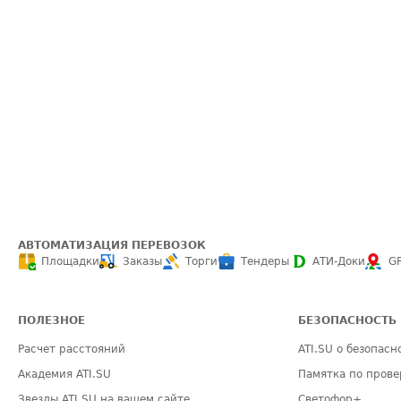
АВТОМАТИЗАЦИЯ ПЕРЕВОЗОК
Площадки
Заказы
Торги
Тендеры
АТИ-Доки
G
ПОЛЕЗНОЕ
БЕЗОПАСНОСТЬ
Расчет расстояний
ATI.SU о безопасн
Академия ATI.SU
Памятка по прове
Звезды ATI.SU на вашем сайте
Светофор+