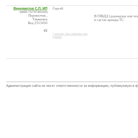
Венедиктов С.П. ИП
Сергей
(ИНН:732707405420)
Перевозчик ,
В ГИБДД (дорнадзор или тех
Ульяновск
в случае аренды ТС.
Код:2513450
#2
* контакт был изменен или
удален
Администрация сайта не несет ответственности за информацию, публикуемую в ф