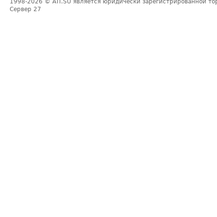
1998-2026
© ATI.SU является юридически зарегистрированной то
Сервер
27