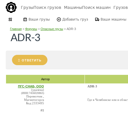
Грузы
Поиск грузов
Машины
Поиск машин
Грузо
Ваши грузы
Добавить груз
Ваши машины
Главная
>
Форумы
>
Опасные грузы
>
ADR-3
ADR-3
ОТВЕТИТЬ
Автор
ПГС-СНАБ, ООО
ADR-3
(удалена)
(ИНН:7456020863)
Перевозчик ,
Магнитогорск
Где в Челябинске или в обла
Код:2333495
#1