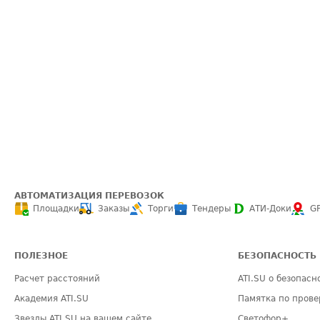
АВТОМАТИЗАЦИЯ ПЕРЕВОЗОК
Площадки
Заказы
Торги
Тендеры
АТИ-Доки
G
ПОЛЕЗНОЕ
БЕЗОПАСНОСТЬ
Расчет расстояний
ATI.SU о безопасн
Академия ATI.SU
Памятка по прове
Звезды ATI.SU на вашем сайте
Светофор+