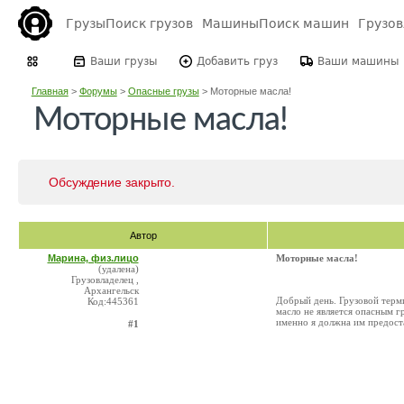
Грузы
Поиск грузов
Машины
Поиск машин
Грузо
Ваши грузы
Добавить груз
Ваши машины
Главная
>
Форумы
>
Опасные грузы
>
Моторные масла!
Моторные масла!
Обсуждение закрыто.
Автор
Марина, физ.лицо
Моторные масла!
(удалена)
Грузовладелец ,
Архангельск
Добрый день. Грузовой терм
Код:445361
масло не является опасным г
именно я должна им предост
#1