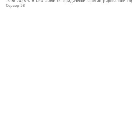
1998-2026
© ATI.SU является юридически зарегистрированной то
Сервер
53