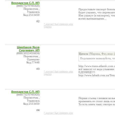
Венедиктов С.П. ИП
(ИНН:732707405420)
Перевозчик ,
Предоставьте паспорт безопа
Ульяновск
будет указано, что перевозит
Код:2513450
Или укажут (в паспорте), чт
всеми вытикающими...
#2
* контакт был изменен или
удален
Щербаков Яков
Сергеевич, ИП
(ИНН:503214516634)
Цитата
(Марина, Физ.лицо @
Перевозчик ,
Подскажите пожалуйста, чт
Одинцово
Код:77448
http://www.trans-atlantic.com.u
#3
всё зависит от вида упаков
* контакт был изменен или
ЕДЕНИЦЕ!!!
удален
http://www.labadr.com.ua/Tem
Венедиктов С.П. ИП
(ИНН:732707405420)
Перевозчик ,
Первая ссылка слишком воль
Ульяновск
применять ее стоит лишь если
Код:2513450
То есть опять таки: смотри 
#4
* контакт был изменен или