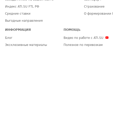
Индекс ATI.SU FTL РФ
Страхование
Средние ставки
О формировании 
Выгодные направления
ИНФОРМАЦИЯ
ПОМОЩЬ
Блог
Видео по работе с ATI.SU
Эксклюзивные материалы
Полезное по перевозкам
Политика конфиденциальности
Часто задаваемые вопросы (FA
Общие положения
Техническая информация
Карта сайта
ЗАДАТЬ ВОПРОС