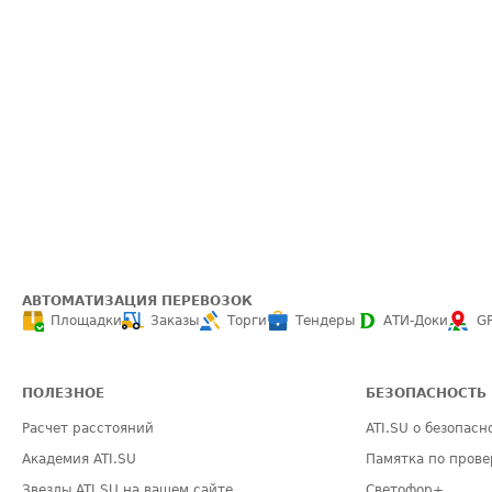
АВТОМАТИЗАЦИЯ ПЕРЕВОЗОК
Площадки
Заказы
Торги
Тендеры
АТИ-Доки
G
ПОЛЕЗНОЕ
БЕЗОПАСНОСТЬ
Расчет расстояний
ATI.SU о безопасн
Академия ATI.SU
Памятка по прове
Звезды ATI.SU на вашем сайте
Светофор+