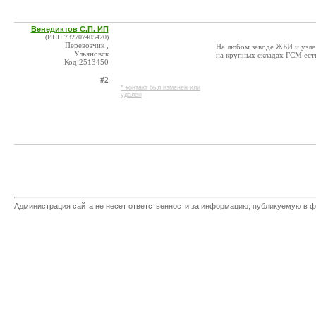
Венедиктов С.П. ИП
(ИНН:732707405420)
Перевозчик ,
На любом заводе ЖБИ и узле 
Ульяновск
на крупных складах ГСМ ест
Код:2513450
#2
* контакт был изменен или
удален
Администрация сайта не несет ответственности за информацию, публикуемую в ф