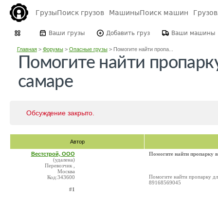
Грузы
Поиск грузов
Машины
Поиск машин
Грузо
Ваши грузы
Добавить груз
Ваши машины
Главная
>
Форумы
>
Опасные грузы
>
Помогите найти пропа...
Помогите найти пропарку
самаре
Обсуждение закрыто.
Автор
Вестстрой, ООО
Помогите найти пропарку в
(удалена)
Перевозчик ,
Москва
Помогите найти пропарку для
Код:343600
89168569045
#1