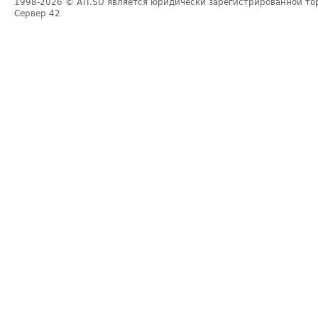
1998-2026
© ATI.SU является юридически зарегистрированной то
Сервер
42