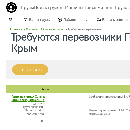
Грузы
Поиск грузов
Машины
Поиск машин
Грузо
Ваши грузы
Добавить груз
Ваши машины
Главная
>
Форумы
>
Опасные грузы
>
Требуются перевозчик...
Требуются перевозчики 
Крым
ОТВЕТИТЬ
Автор
Анистратенко Ольга
Требуются перевозчики Г
Ивановна, физ.лицо
(удалена)
Грузовладелец ,
Ищем перевозчиков ГСМ. Ма
Новороссийск
Александрович
Код:3006756
#1