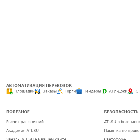
АВТОМАТИЗАЦИЯ ПЕРЕВОЗОК
Площадки
Заказы
Торги
Тендеры
АТИ-Доки
G
ПОЛЕЗНОЕ
БЕЗОПАСНОСТЬ
Расчет расстояний
ATI.SU о безопасн
Академия ATI.SU
Памятка по прове
Звезды ATI.SU на вашем сайте
Светофор+