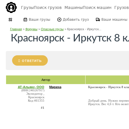
Грузы
Поиск грузов
Машины
Поиск машин
Грузо
Ваши грузы
Добавить груз
Ваши машины
Главная
>
Форумы
>
Опасные грузы
>
Красноярск - Иркутск...
Красноярск - Иркутск 8 к
ОТВЕТИТЬ
Автор
АТ-Альянс, ООО
Марина
Красноярск - Иркутск 8 кла
(ИНН:2465267917)
Экспедитор ,
Красноярск
Код:461355
Добрый день. Нужно перевест
Иркутск. Вес 4,6 т. Кто вози
#1