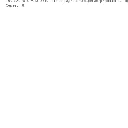
1998-2026
© ATI.SU является юридически зарегистрированной то
Сервер
48