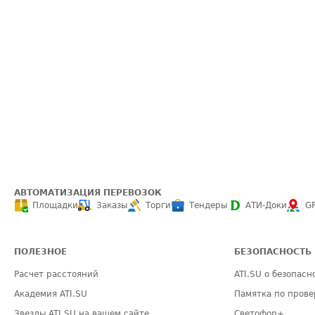
АВТОМАТИЗАЦИЯ ПЕРЕВОЗОК
Площадки
Заказы
Торги
Тендеры
АТИ-Доки
G
ПОЛЕЗНОЕ
БЕЗОПАСНОСТЬ
Расчет расстояний
ATI.SU о безопасн
Академия ATI.SU
Памятка по прове
Звезды ATI.SU на вашем сайте
Светофор+