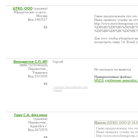
ЦТКО, ООО
(удалена)
Юридические услуги ,
Москва
Смею предположить что это о
Код:1462527
Ниже привожу ссылку на отч
http://www.eurochemgrou
#2
%D0%B1%D0%B5%D0%B7%
%D0%B0%D0%BC%D0%BC%
Для того чтобы убедиться н
посмотреть главу 14. В ней 
Венедиктов С.П. ИП
Сергей
(ИНН:732707405420)
Перевозчик ,
По паспорту не является
Ульяновск
Код:2513450
Прикрепленные файлы:
MSDS удобрение аммофос.
#3
* контакт был изменен или
удален
Ташу С.А. физ.лицо
(удалена)
Перевозчик ,
Цитата
(ЦТКО, ООО @ 18.08
Адыгейск г.
Смею предположить что это
Код:2672970
Ниже привожу ссылку на от
http://www.eurochemgro
#4