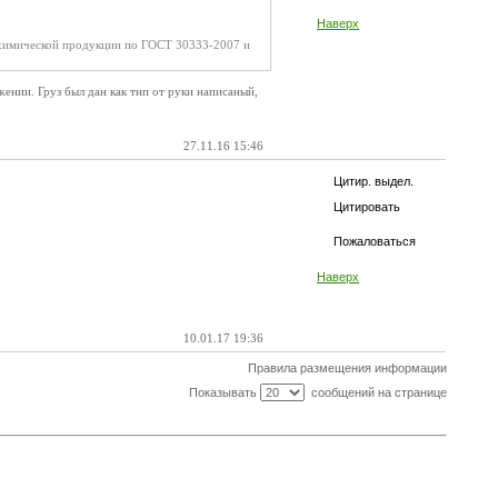
Наверх
и химической продукции по ГОСТ 30333-2007 и
жении. Груз был дан как тнп от руки написаный,
27.11.16 15:46
Цитир. выдел.
Цитировать
Пожаловаться
Наверх
10.01.17 19:36
Правила размещения информации
Показывать
сообщений на странице