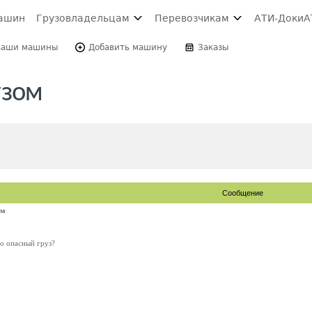
ашин
Грузовладельцам
Перевозчикам
АТИ-Доки
А
Ваши машины
Добавить машину
Заказы
узом
Сообщение
ом
о опасный груз?