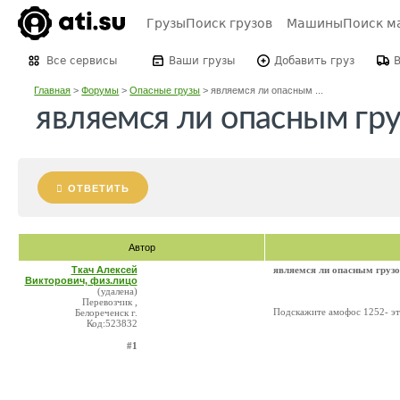
Грузы
Поиск грузов
Машины
Поиск м
Все сервисы
Ваши грузы
Добавить груз
Главная
>
Форумы
>
Опасные грузы
>
являемся ли опасным ...
являемся ли опасным гр
ОТВЕТИТЬ
Автор
Ткач Алексей
являемся ли опасным груз
Викторович, физ.лицо
(удалена)
Перевозчик ,
Подскажите амофос 1252- эт
Белореченск г.
Код:523832
#1