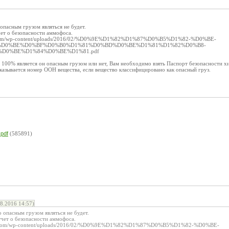
пасным грузом являться не будет.
ет о безопасности аммофоса.
p.com/wp-content/uploads/2016/02/%D0%9E%D1%82%D1%87%D0%B5%D1%82-%D0%BE-
D0%BE%D0%BF%D0%B0%D1%81%D0%BD%D0%BE%D1%81%D1%82%D0%B8-
D0%BE%D1%84%D0%BE%D1%81.pdf
а 100% является он опасным грузом или нет, Вам необходимо взять Паспорт безопасности
указывается номер ООН вещества, если вещество классифицировано как опасный груз.
pdf
(585891)
.2016 14:57)
 опасным грузом являться не будет.
чет о безопасности аммофоса.
up.com/wp-content/uploads/2016/02/%D0%9E%D1%82%D1%87%D0%B5%D1%82-%D0%BE-