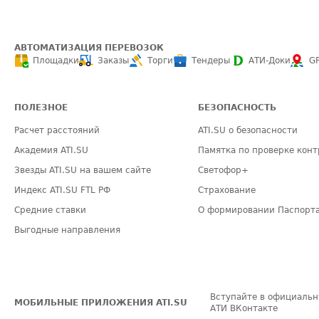
АВТОМАТИЗАЦИЯ ПЕРЕВОЗОК
Площадки
Заказы
Торги
Тендеры
АТИ-Доки
G
ПОЛЕЗНОЕ
БЕЗОПАСНОСТЬ
Расчет расстояний
ATI.SU о безопасности
Академия ATI.SU
Памятка по проверке конт
Звезды ATI.SU на вашем сайте
Светофор+
Индекс ATI.SU FTL РФ
Страхование
Средние ставки
О формировании Паспорт
Выгодные направления
Вступайте в официальн
МОБИЛЬНЫЕ ПРИЛОЖЕНИЯ ATI.SU
АТИ ВКонтакте