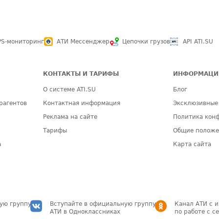
PS-мониторинг
АТИ Мессенджер
Цепочки грузов
API ATI.SU
КОНТАКТЫ И ТАРИФЫ
ИНФОРМАЦИ
О системе ATI.SU
Блог
рагентов
Контактная информация
Эксклюзивные
Реклама на сайте
Политика кон
Тарифы
Общие полож
а
Карта сайта
ую группу
Вступайте в официальную группу
Канал АТИ с 
АТИ в Одноклассниках
по работе с с