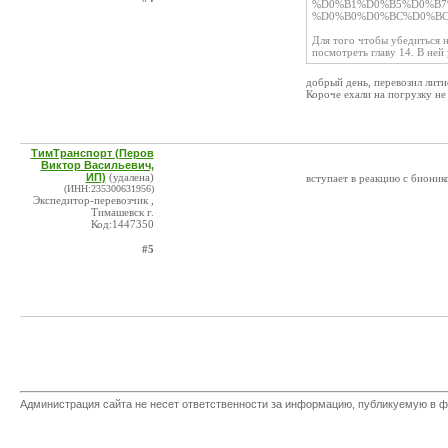
%D0%B1%D0%B5%D0%B7
%D0%B0%D0%BC%D0%BC
Для того чтобы убедиться 
посмотреть главу 14. В ней
добрый день, перевозил лити
Короче ехали на погрузку не 
ТимТранспорт (Перов
Виктор Васильевич,
ИП)
(удалена)
вступает в реакцию с бионик
(ИНН:235300631956)
Экспедитор-перевозчик ,
Тимашевск г.
Код:1447350
#5
Администрация сайта не несет ответственности за информацию, публикуемую в ф