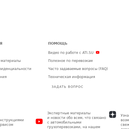
Я
ПОМОЩЬ
Видео по работе с ATI.SU
 материалы
Полезное по перевозкам
фиденциальности
Часто задаваемые вопросы (FAQ)
ения
Техническая информация
ЗАДАТЬ ВОПРОС
Экспертные материалы
Узна
и новости обо всем, что связано
инструкциями
возм
с автомобильными
ервисом
свеж
грузоперевозками, на нашем