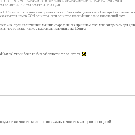
%D0%BE%D0%BF%D0%B0%D1%81%D0%BD%D0%BE%D1%81%D1%82%D0%B8-
%D0%BE%D1%84%D0%BE%D1%81.pdf
на 100% является он опасным грузом или нет, Вам необходимо взять Паспорт безопасност
 указывается номер ООН вещества, если вещество классифицировано как опасный груз.
евые акб. пром назначения и машина сгорела пе тех причинам закл. мчс, загорелась при дви
зная что груз адр. теперь выставили притензию на 1,5милл.
ой(сахар),упаси боже по безолаборности где то- что то
оруме, и ее мнение может не совпадать с мнением авторов сообщений.