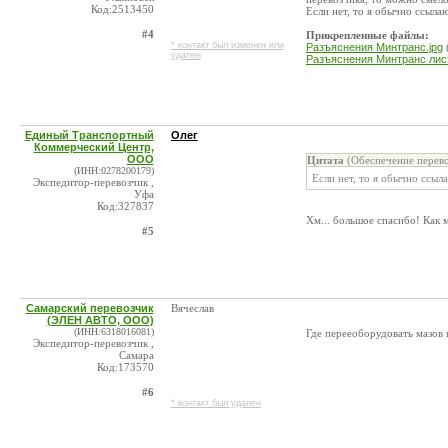
Код:2513450
Если нет, то я обычно ссыла
#4
Прикрепленные файлы:
* контакт был изменен или
Разъяснения Минтранс.jpg
удален
Разъяснения Минтранс лист
Единый Транспортный
Олег
Коммерческий Центр,
ООО
Цитата
(Обеспечение перево
(ИНН:0278200179)
Если нет, то я обычно ссыл
Экспедитор-перевозчик ,
Уфа
Код:327837
Хм... большое спасибо! Как 
#5
Самарский перевозчик
Вячеслав
(ЭЛЕН АВТО, ООО)
(ИНН:6318016081)
Где перееоборудовать мазов
Экспедитор-перевозчик ,
Самара
Код:173570
#6
* контакт был удален