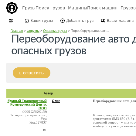
Грузы
Поиск грузов
Машины
Поиск машин
Грузо
Ваши грузы
Добавить груз
Ваши машины
Главная
>
Форумы
>
Опасные грузы
>
Переоборудование авт...
Переоборудование авто 
опасных грузов
ОТВЕТИТЬ
Автор
Единый Транспортный
Олег
Переоборудование авто для
Коммерческий Центр,
ООО
(ИНН:0278200179)
Экспедитор-перевозчик ,
Коллеги, подскажите, вопрос
Уфа
двигателями ЯМЗ 650 (Е-3). П
Код:327837
основной вопрос - у них тру
вообще по сути подсказать м
#1