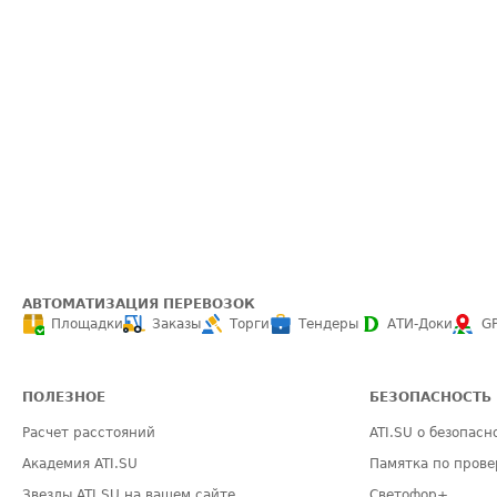
АВТОМАТИЗАЦИЯ ПЕРЕВОЗОК
Площадки
Заказы
Торги
Тендеры
АТИ-Доки
G
ПОЛЕЗНОЕ
БЕЗОПАСНОСТЬ
Расчет расстояний
ATI.SU о безопасн
Академия ATI.SU
Памятка по прове
Звезды ATI.SU на вашем сайте
Светофор+