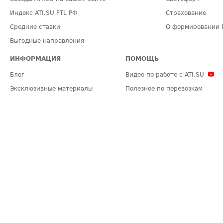
Индекс ATI.SU FTL РФ
Страхование
Средние ставки
О формировании 
Выгодные направления
ИНФОРМАЦИЯ
ПОМОЩЬ
Блог
Видео по работе с ATI.SU
Эксклюзивные материалы
Полезное по перевозкам
Политика конфиденциальности
Часто задаваемые вопросы (FA
Общие положения
Техническая информация
Карта сайта
ЗАДАТЬ ВОПРОС