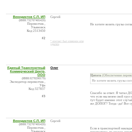
Венедиктов С.П. ИП
Сергей
(ИНН:732707405420)
Перевозчик ,
Не хотите возить грузы сог
Ульяновск
Код:2513450
#2
* контакт был изменен или
удален
Единый Транспортный
Олег
Коммерческий Центр,
ООО
Цитата
(Обеспечение перево
(ИНН:0278200179)
Не хотите возить грузы со
Экспедитор-перевозчик ,
Уфа
Код:327837
Спасибо за ответ. Я читал ДО
#3
что если мы везем свой груз
тут будет именно этот случа
же ДОПОГ? Тогда -да! Все с
Венедиктов С.П. ИП
Сергей
(ИНН:732707405420)
Перевозчик ,
Если в транспортной накладн
Ульяновск
перевозчика, то можно смел