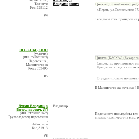
Перевозчик ,
Александр
Тольятти
Владимирович
Цитата
(Тосол-Синтез Трейд
Код:539112
г.Пермь, ул.Соликамская 27
#4
Телефоны этих пропарок не 
ПГС-СНАБ, ООО
(удалена)
(ИНН:7456020863)
Цитата
(КАСКАД (Бухарова 
Перевозчик ,
Список где пропаривают ем
Магнитогорск
Предлагаю создать список 
Код:2333495
______________________
#5
Отредактировано пользоват
В Магнитогорске есть пар! 
Лукин Владимир
Владимир
Вячеславович, ИП
(ИНН:212800913622)
Подскажите пожалуйста тел.
Грузовладелец-перевозчик
справка) для перегона в др. 
,
Чебоксары
Код:31913
#6