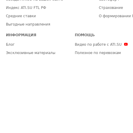
Индекс ATI.SU FTL РФ
Страхование
Средние ставки
О формировании 
Выгодные направления
ИНФОРМАЦИЯ
ПОМОЩЬ
Блог
Видео по работе с ATI.SU
Эксклюзивные материалы
Полезное по перевозкам
Политика конфиденциальности
Часто задаваемые вопросы (FA
Общие положения
Техническая информация
Карта сайта
ЗАДАТЬ ВОПРОС