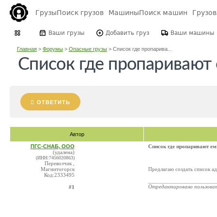
Грузы
Поиск грузов
Машины
Поиск машин
Грузо
Ваши грузы
Добавить груз
Ваши машины
Главная
>
Форумы
>
Опасные грузы
>
Список где пропарива...
Список где пропаривают
ОТВЕТИТЬ
Автор
ПГС-СНАБ, ООО
Список где пропаривают ем
(удалена)
(ИНН:7456020863)
Перевозчик ,
Магнитогорск
Предлагаю создать список ад
Код:2333495
_______________________
Отредактировано пользова
#1