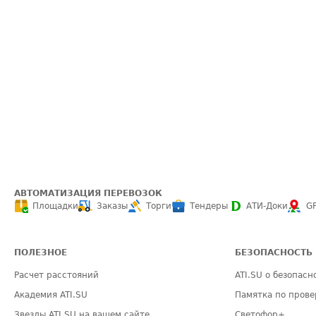
АВТОМАТИЗАЦИЯ ПЕРЕВОЗОК
Площадки
Заказы
Торги
Тендеры
АТИ-Доки
G
ПОЛЕЗНОЕ
БЕЗОПАСНОСТЬ
Расчет расстояний
ATI.SU о безопасн
Академия ATI.SU
Памятка по прове
Звезды ATI.SU на вашем сайте
Светофор+