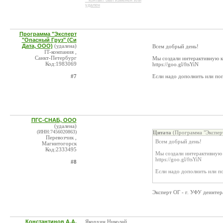
* контакт был изменен или
удален
Программа "Эксперт
"Опасный Груз" (Си
Дата, ООО)
(удалена)
Всем добрый день!
IT-компания ,
Санкт-Петербург
Мы создали интерактивную ка
Код:1983069
https://goo.gl/ftsYiN
#7
Если надо дополнить или поп
ПГС-СНАБ, ООО
(удалена)
(ИНН:7456020863)
Цитата
(Программа "Эксперт
Перевозчик ,
Всем добрый день!
Магнитогорск
Код:2333495
Мы создали интерактивную 
https://goo.gl/ftsYiN
#8
Если надо дополнить или по
Эксперт ОГ - г. УФУ деинте
Константинов А.А.
Якорхин Николай