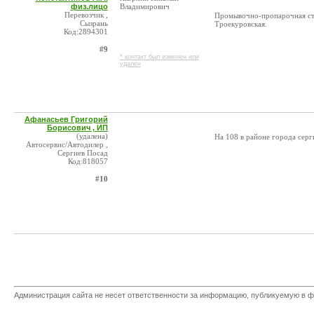
физ.лицо
Владимирович
Перевозчик ,
Промывочно-пропарочная стан
Сызрань
Троекуровская.
Код:2894301
#9
* контакт был изменен или
удален
Афанасьев Григорий
Борисович , ИП
(удалена)
На 108 в районе города сер
Автосервис/Автодилер ,
Сергиев Посад
Код:818057
#10
Администрация сайта не несет ответственности за информацию, публикуемую в ф