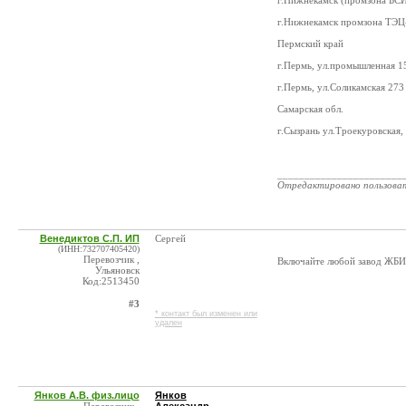
г.Нижнекамск (промзона БСИ
г.Нижнекамск промзона ТЭЦ-
Пермский край
г.Пермь, ул.промышленная 
г.Пермь, ул.Соликамская 273
Самарская обл.
г.Сызрань ул.Троекуровская
_______________________
Отредактировано пользова
Венедиктов С.П. ИП
Сергей
(ИНН:732707405420)
Перевозчик ,
Включайте любой завод ЖБИ:
Ульяновск
Код:2513450
#3
* контакт был изменен или
удален
Янков А.В. физ.лицо
Янков