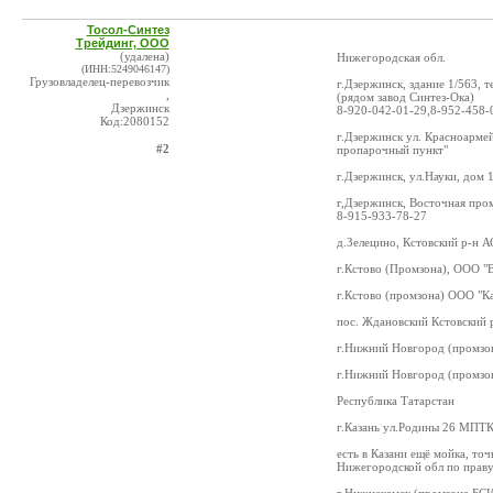
Тосол-Синтез
Трейдинг, ООО
(удалена)
Нижегородская обл.
(ИНН:5249046147)
Грузовладелец-перевозчик
г.Дзержинск, здание 1/563
,
(рядом завод Синтез-Ока)
Дзержинск
8-920-042-01-29,8-952-458-
Код:2080152
г.Дзержинск ул. Красноарме
#2
пропарочный пункт"
г.Дзержинск, ул.Науки, дом 
г,Дзержинск, Восточная про
8-915-933-78-27
д.Зелецино, Кстовский р-н А
г.Кстово (Промзона), ООО "
г.Кстово (промзона) ООО "К
пос. Ждановский Кстовский 
г.Нижний Новгород (промзон
г.Нижний Новгород (промзо
Республика Татарстан
г.Казань ул.Родины 26 МПТ
есть в Казани ещё мойка, точ
Нижегородской обл по праву