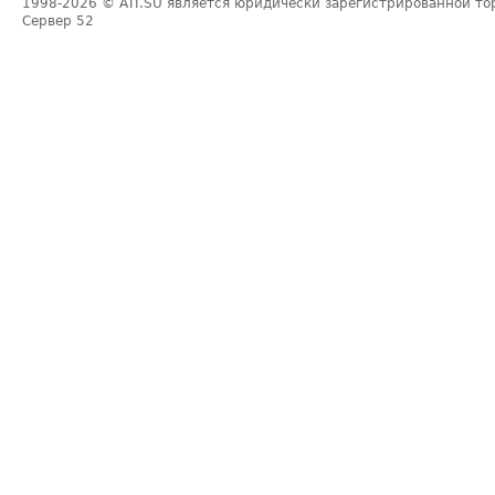
1998-2026
© ATI.SU является юридически зарегистрированной то
Сервер
52