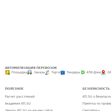
АВТОМАТИЗАЦИЯ ПЕРЕВОЗОК
Площадки
Заказы
Торги
Тендеры
АТИ-Доки
G
ПОЛЕЗНОЕ
БЕЗОПАСНОСТЬ
Расчет расстояний
ATI.SU о безопасн
Академия ATI.SU
Памятка по прове
Звезды ATI.SU на вашем сайте
Светофор+