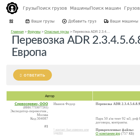
Грузы
Поиск грузов
Машины
Поиск машин
Грузо
Ваши грузы
Добавить груз
Ваши машины
Главная
>
Форумы
>
Опасные грузы
>
Перевозка АDR 2.3.4....
Перевозка АDR 2.3.4.5.6.
Европа
ОТВЕТИТЬ
Автор
Сервосервис, ООО
Иванов Федор
Перевозка АDR 2.3.4.5.6.8.
(ИНН:7733077261)
Экспедитор-перевозчик ,
Москва
Код:304087
Парк 50 а\м тент 92 м3, ре
договора, контракты.
#1
Прикрепленные файлы:
* контакт был изменен или
удален
О компании.jpg
(757 КБ)