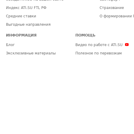
Индекс ATI.SU FTL РФ
Страхование
Средние ставки
О формировании 
Выгодные направления
ИНФОРМАЦИЯ
ПОМОЩЬ
Блог
Видео по работе с ATI.SU
Эксклюзивные материалы
Полезное по перевозкам
Политика конфиденциальности
Часто задаваемые вопросы (FA
Общие положения
Техническая информация
Карта сайта
ЗАДАТЬ ВОПРОС