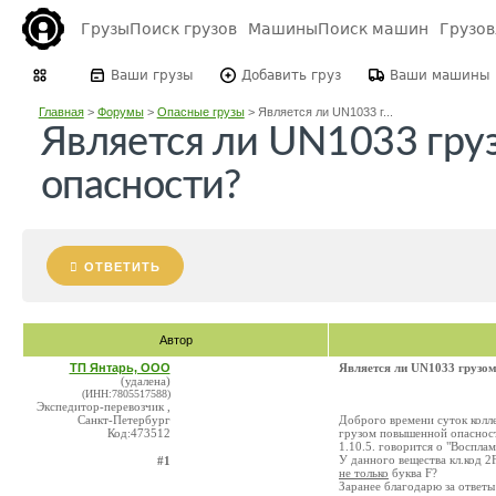
Грузы
Поиск грузов
Машины
Поиск машин
Грузо
Ваши грузы
Добавить груз
Ваши машины
Главная
>
Форумы
>
Опасные грузы
>
Является ли UN1033 г...
Является ли UN1033 гр
опасности?
ОТВЕТИТЬ
Автор
ТП Янтарь, ООО
Является ли UN1033 грузо
(удалена)
(ИНН:7805517588)
Экспедитор-перевозчик ,
Санкт-Петербург
Доброго времени суток колл
Код:473512
грузом повышенной опасност
1.10.5. говорится о "Воспла
У данного вещества кл.код 2F
#1
не только
буква F?
Заранее благодарю за ответы