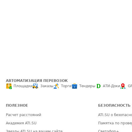
АВТОМАТИЗАЦИЯ ПЕРЕВОЗОК
Площадки
Заказы
Торги
Тендеры
АТИ-Доки
G
ПОЛЕЗНОЕ
БЕЗОПАСНОСТЬ
Расчет расстояний
ATI.SU о безопасн
Академия ATI.SU
Памятка по прове
Звезды ATI.SU на вашем сайте
Светофор+