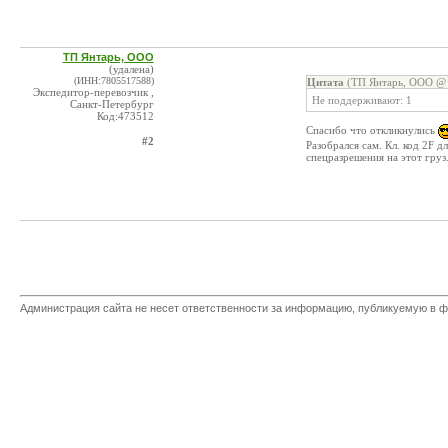
ТП Янтарь, ООО
(удалена)
(ИНН:7805517588)
Цитата
(ТП Янтарь, ООО @ 
Экспедитор-перевозчик ,
Не поддерживают: 1
Санкт-Петербург
Код:473512
Спасибо что откликнулись
#2
Разобрался сам. Кл. код 2F 
спецразрешения на этот гру
Администрация сайта не несет ответственности за информацию, публикуемую в ф