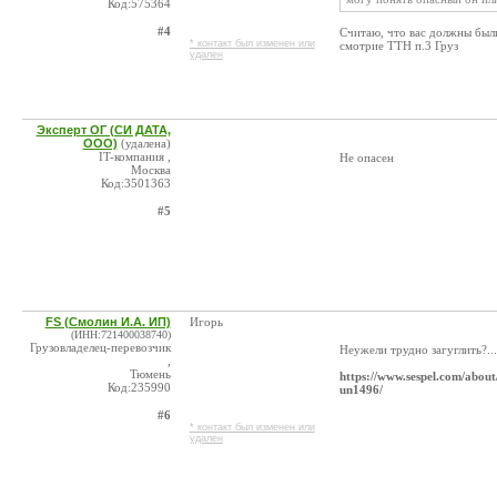
Код:575364
#4
Считаю, что вас должны были 
* контакт был изменен или
смотрие ТТН п.3 Груз
удален
Эксперт ОГ (СИ ДАТА,
ООО)
(удалена)
IT-компания ,
Не опасен
Москва
Код:3501363
#5
FS (Смолин И.А. ИП)
Игорь
(ИНН:721400038740)
Грузовладелец-перевозчик
Неужели трудно загуглить?...
,
Тюмень
https://www.sespel.com/about
Код:235990
un1496/
#6
* контакт был изменен или
удален