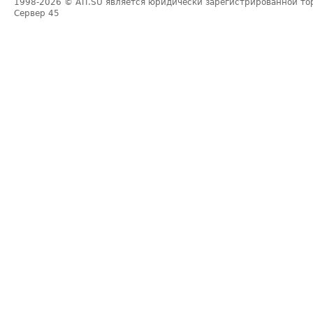
1998-2026
© ATI.SU является юридически зарегистрированной то
Сервер
45