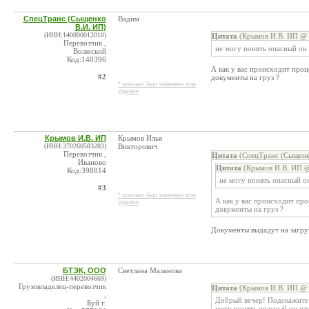
СпецТранс (Сыщенко
Вадим
В.И. ИП)
(ИНН:140800012010)
Цитата
(Крымов И.В. ИП @ 
Перевозчик ,
не могу понять опасный он 
Волжский
Код:140396
А как у вас происходит проц
#2
документы на груз ?
* контакт был изменен или
удален
Крымов И.В. ИП
Крымов Илья
(ИНН:370260583283)
Викторович
Перевозчик ,
Цитата
(СпецТранс (Сыщенко
Иваново
Цитата
(Крымов И.В. ИП @
Код:398814
не могу понять опасный он
#3
* контакт был изменен или
А как у вас происходит про
удален
документы на груз ?
Документы выдадут на загруз
БТЭК, ООО
Светлана Маланова
(ИНН:4402004669)
Грузовладелец-перевозчик
Цитата
(Крымов И.В. ИП @ 
,
Добрый вечер! Подскажите 
Буй г.
могу понять опасный он или 