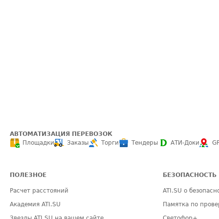
АВТОМАТИЗАЦИЯ ПЕРЕВОЗОК
Площадки
Заказы
Торги
Тендеры
АТИ-Доки
G
ПОЛЕЗНОЕ
БЕЗОПАСНОСТЬ
Расчет расстояний
ATI.SU о безопасн
Академия ATI.SU
Памятка по прове
Звезды ATI.SU на вашем сайте
Светофор+