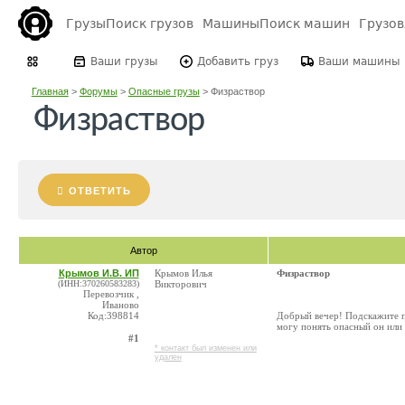
Грузы
Поиск грузов
Машины
Поиск машин
Грузо
Ваши грузы
Добавить груз
Ваши машины
Главная
>
Форумы
>
Опасные грузы
>
Физраствор
Физраствор
ОТВЕТИТЬ
Автор
Крымов И.В. ИП
Крымов Илья
Физраствор
(ИНН:370260583283)
Викторович
Перевозчик ,
Иваново
Код:398814
Добрый вечер! Подскажите п
могу понять опасный он или н
#1
* контакт был изменен или
удален