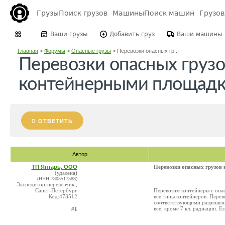
Грузы
Поиск грузов
Машины
Поиск машин
Грузо
Ваши грузы
Добавить груз
Ваши машины
Главная
>
Форумы
>
Опасные грузы
>
Перевозки опасных гр...
Перевозки опасных грузо
контейнерными площад
ОТВЕТИТЬ
Автор
ТП Янтарь, ООО
Перевозки опасных грузов
(удалена)
(ИНН:7805517588)
Экспедитор-перевозчик ,
Санкт-Петербург
Перевозим контейнеры с опа
Код:473512
все типы контейнеров. Пере
соответствующими разреше
все, кроме 7 кл. радиации. 
#1