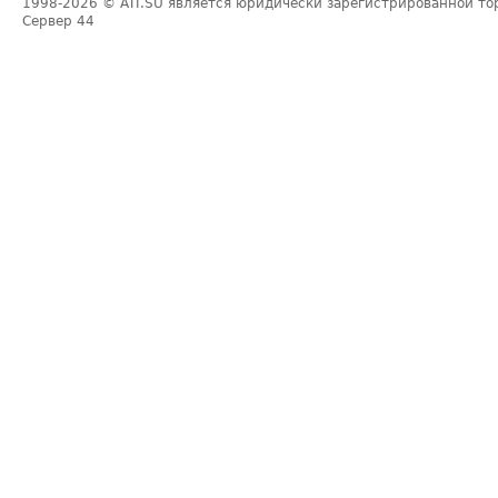
1998-2026
© ATI.SU является юридически зарегистрированной то
Сервер
44