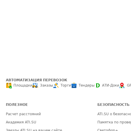
АВТОМАТИЗАЦИЯ ПЕРЕВОЗОК
Площадки
Заказы
Торги
Тендеры
АТИ-Доки
G
ПОЛЕЗНОЕ
БЕЗОПАСНОСТЬ
Расчет расстояний
ATI.SU о безопасн
Академия ATI.SU
Памятка по прове
Звезды ATI.SU на вашем сайте
Светофор+